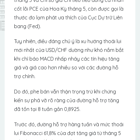
cốt lõi PCE của Hoa Kỳ tháng 5, còn được gọi là
thước đo lạm phát ưa thích của Cục Dự trữ Liên
bang (Fed).
Tuy nhiên, điều đáng chú ý là xu hướng thoái lui
mới nhất của USD/CHF dường như khó nắm bắt
khi chỉ báo MACD nhấp nháy các tín hiệu tăng
giá và giá cao hơn nhiều so với các đường hỗ
trợ chính.
Do đó, phe bán vẫn thận trọng trừ khi chứng
kiến ​​sự phá vỡ rõ ràng của đường hỗ trợ tăng
đã tồn tại 8 tuần gần 0,8925.
Trước đó, đường hỗ trợ hàng tuần và mức thoái
lui Fibonacci 61,8% của đợt tăng giá từ tháng 5