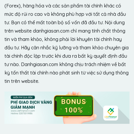
(Forex), hàng hóa và các sản phẩm tài chính khác có
mức độ rủi ro cao và không phù hợp với tất cả nhà đầu
tư. Bạn có thể mất toàn bộ số vốn đã đầu tư. Nội dung
trên website danhgiasan.com chỉ mang tính chất thông
tin và tham khảo, không phải lời khuyên tài chính hay
đầu tư. Hãy cân nhắc kỹ lưỡng và tham khảo chuyên gia
tài chính độc lập trước khi đưa ra bất kỳ quyết định đầu
tư nào. Danhgiasan.com không chịu trách nhiệm về bất
kỳ tổn thất tài chính nào phát sinh từ việc sử dụng thông
tin trên website.