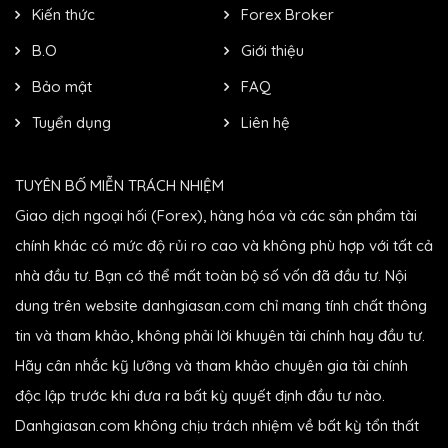
Kiến thức
Forex Broker
B.O
Giới thiệu
Bảo mật
FAQ
Tuyển dụng
Liên hệ
TUYÊN BỐ MIỄN TRÁCH NHIỆM
Giao dịch ngoại hối (Forex), hàng hóa và các sản phẩm tài
chính khác có mức độ rủi ro cao và không phù hợp với tất cả
nhà đầu tư. Bạn có thể mất toàn bộ số vốn đã đầu tư. Nội
dung trên website danhgiasan.com chỉ mang tính chất thông
tin và tham khảo, không phải lời khuyên tài chính hay đầu tư.
Hãy cân nhắc kỹ lưỡng và tham khảo chuyên gia tài chính
độc lập trước khi đưa ra bất kỳ quyết định đầu tư nào.
Danhgiasan.com không chịu trách nhiệm về bất kỳ tổn thất