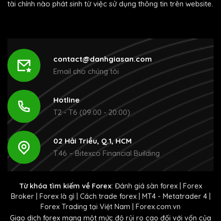
tài chính nào phát sinh từ việc sử dụng thông tin trên website.
contact@danhgiasan.com
Email cho chúng tôi
Hotline
T2 - T6 (09:00 - 20:00)
02 Hải Triều, Q.1, HCM
T.46 – Bitexco Financial Building
Từ khóa tìm kiếm về Forex
:
Đánh giá sàn forex
|
Forex
Broker
|
Forex là gì
|
Cách trade forex
|
MT4 - Metatrader 4
|
Forex Trading tại Việt Nam
|
Forex.com.vn
Giao dịch forex mang một mức độ rủi ro cao đối với vốn của