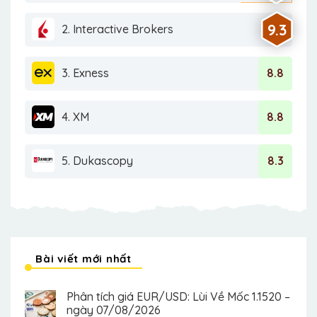
9.3
2. Interactive Brokers
3. Exness
8.8
4. XM
8.8
5. Dukascopy
8.3
Bài viết mới nhất
Phân tích giá EUR/USD: Lùi Về Mốc 1.1520 –
ngày 07/08/2026