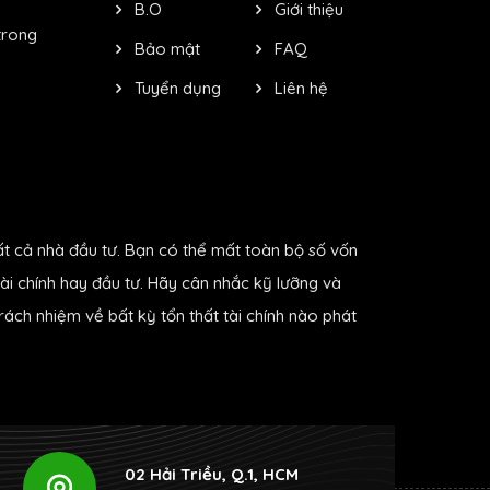
B.O
Giới thiệu
trong
Bảo mật
FAQ
Tuyển dụng
Liên hệ
ất cả nhà đầu tư. Bạn có thể mất toàn bộ số vốn
ài chính hay đầu tư. Hãy cân nhắc kỹ lưỡng và
ách nhiệm về bất kỳ tổn thất tài chính nào phát
02 Hải Triều, Q.1, HCM