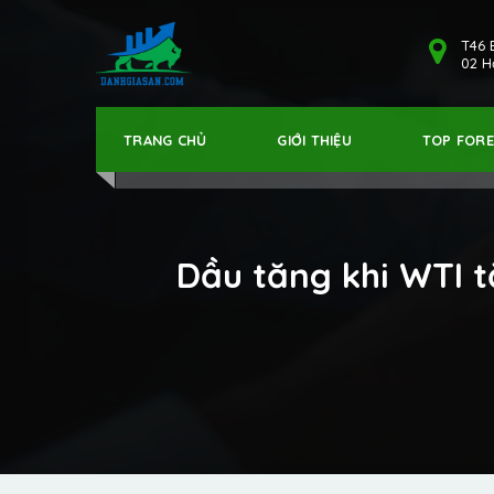
T46 
02 Hả
TRANG CHỦ
GIỚI THIỆU
TOP FOR
Dầu tăng khi WTI 