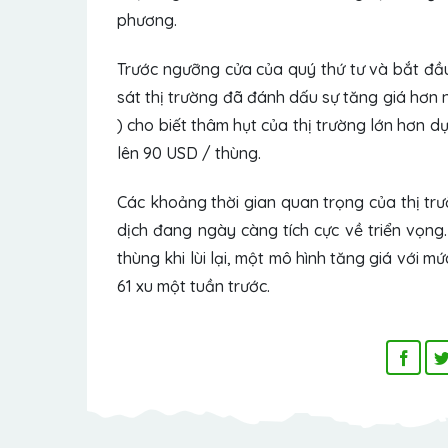
phương.
Trước ngưỡng cửa của quý thứ tư và bắt đầ
sát thị trường đã đánh dấu sự tăng giá hơn
) cho biết thâm hụt của thị trường lớn hơn 
lên 90 USD / thùng.
Các khoảng thời gian quan trọng của thị tr
dịch đang ngày càng tích cực về triển vọng
thùng khi lùi lại, một mô hình tăng giá với 
61 xu một tuần trước.