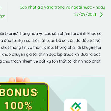
Cập nhật giá vàng trong và ngoài nước – ngày
u
27/09/2021
021
hối (Forex), hàng hóa và các sản phẩm tài chính khác có
hà đầu tư. Bạn có thể mất toàn bộ số vốn đã đầu tư. Nội
chất thông tin và tham khảo, không phải lời khuyên tài
khảo chuyên gia tài chính độc lập trước khi đưa ra bất
chịu trách nhiệm về bất kỳ tổn thất tài chính nào phát