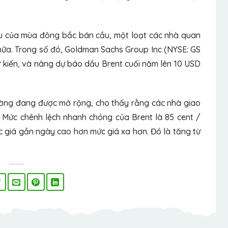
u của mùa đông bắc bán cầu, một loạt các nhà quan
 nữa. Trong số đó, Goldman Sachs Group Inc (NYSE:
GS
dự kiến, và nâng dự báo dầu Brent cuối năm lên 10 USD
ường đang được mở rộng, cho thấy rằng các nhà giao
. Mức chênh lệch nhanh chóng của Brent là 85 cent /
mức giá gần ngày cao hơn mức giá xa hơn. Đó là tăng từ