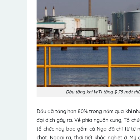
Dầu tăng khi WTI tăng $ 75 một th
Dầu đã tăng hơn 80% trong năm qua khi nhu 
đại dịch gây ra.
Về phía nguồn cung, Tổ ch
tổ chức này bao gồm cả Nga đã chỉ từ từ nớ
chặt.
Ngoài ra, thời tiết khắc nghiệt ở M