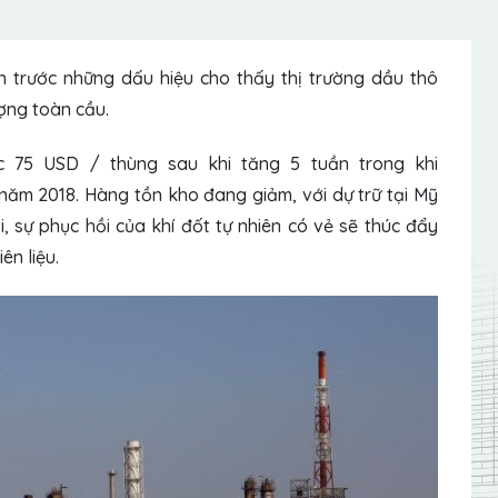
 trước những dấu hiệu cho thấy thị trường dầu thô
ợng toàn cầu.
c 75 USD / thùng sau khi tăng 5 tuần trong khi
năm 2018. Hàng tồn kho đang giảm, với dự trữ tại Mỹ
, sự phục hồi của
khí đốt tự nhiên có
vẻ sẽ thúc đẩy
ên liệu.