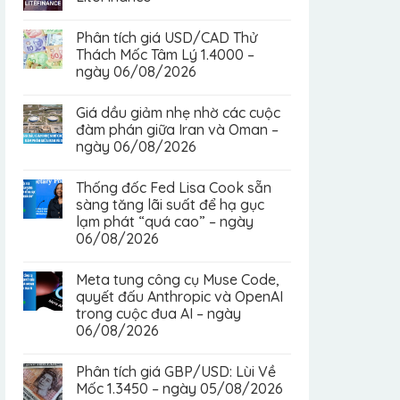
Phân tích giá USD/CAD Thử
Thách Mốc Tâm Lý 1.4000 –
ngày 06/08/2026
Giá dầu giảm nhẹ nhờ các cuộc
đàm phán giữa Iran và Oman –
ngày 06/08/2026
Thống đốc Fed Lisa Cook sẵn
sàng tăng lãi suất để hạ gục
lạm phát “quá cao” – ngày
06/08/2026
Meta tung công cụ Muse Code,
quyết đấu Anthropic và OpenAI
trong cuộc đua AI – ngày
06/08/2026
Phân tích giá GBP/USD: Lùi Về
Mốc 1.3450 – ngày 05/08/2026