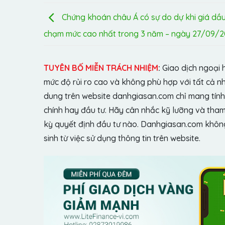
Chứng khoán châu Á có sự do dự khi giá dầ
chạm mức cao nhất trong 3 năm – ngày 27/09/2
TUYÊN BỐ MIỄN TRÁCH NHIỆM
:
Giao dịch ngoại 
mức độ rủi ro cao và không phù hợp với tất cả n
dung trên website danhgiasan.com chỉ mang tính 
chính hay đầu tư. Hãy cân nhắc kỹ lưỡng và tham 
kỳ quyết định đầu tư nào. Danhgiasan.com không 
sinh từ việc sử dụng thông tin trên website.