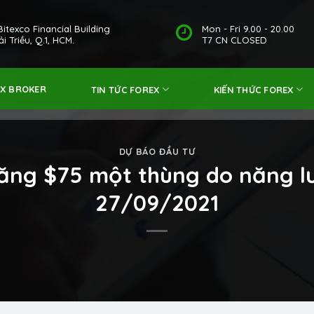
Bitexco Financial Building
Mon - Fri 9.00 - 20.00
i Triều, Q.1, HCM.
T7 CN CLOSED
EX BROKER
TIN TỨC FOREX
KIẾN THỨC FOREX
DỰ BÁO ĐẦU TƯ
tăng $75 một thùng do năng l
27/09/2021