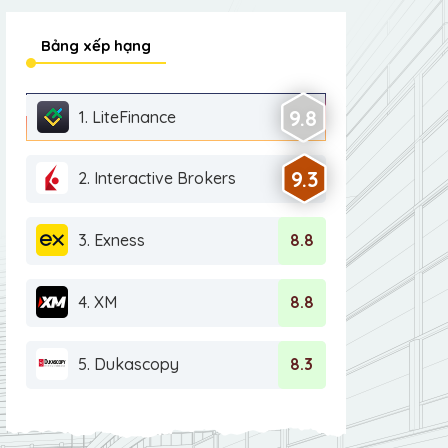
Bảng xếp hạng
9.8
1. LiteFinance
9.3
2. Interactive Brokers
3. Exness
8.8
4. XM
8.8
5. Dukascopy
8.3