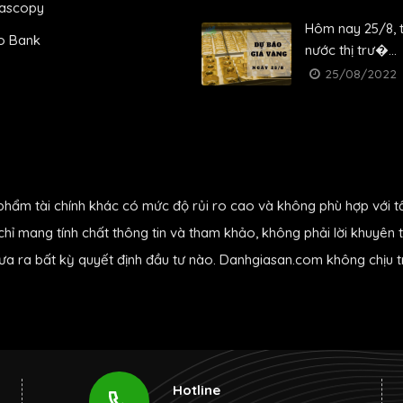
ascopy
Hôm nay 25/8, 
o Bank
nước thị trư�...
25/08/2022
phẩm tài chính khác có mức độ rủi ro cao và không phù hợp với t
hỉ mang tính chất thông tin và tham khảo, không phải lời khuyên t
đưa ra bất kỳ quyết định đầu tư nào. Danhgiasan.com không chịu tr
Hotline