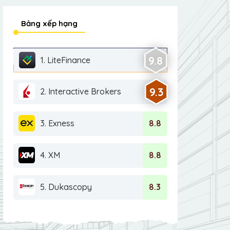
Bảng xếp hạng
9.8
1. LiteFinance
9.3
2. Interactive Brokers
3. Exness
8.8
4. XM
8.8
5. Dukascopy
8.3