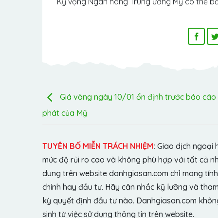
Kỳ vọng Ngân hàng Trung ương Mỹ có thể bắt
Giá vàng ngày 10/01 ổn định trước báo cáo
phát của Mỹ
TUYÊN BỐ MIỄN TRÁCH NHIỆM
:
Giao dịch ngoại 
mức độ rủi ro cao và không phù hợp với tất cả n
dung trên website danhgiasan.com chỉ mang tính 
chính hay đầu tư. Hãy cân nhắc kỹ lưỡng và tham 
kỳ quyết định đầu tư nào. Danhgiasan.com không 
sinh từ việc sử dụng thông tin trên website.