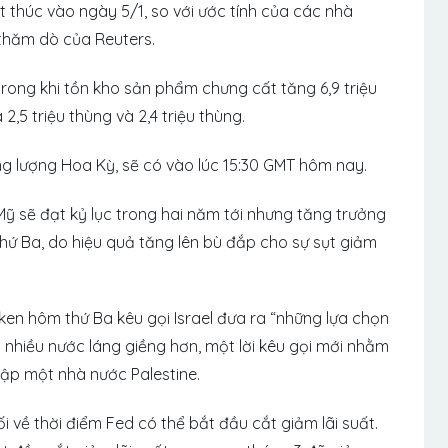
t thúc vào ngày 5/1, so với ước tính của các nhà
 thăm dò của Reuters.
 trong khi tồn kho sản phẩm chưng cất tăng 6,9 triệu
2,5 triệu thùng và 2,4 triệu thùng.
ng lượng Hoa Kỳ, sẽ có vào lúc 15:30 GMT hôm nay.
ỹ sẽ đạt kỷ lục trong hai năm tới nhưng tăng trưởng
thứ Ba, do hiệu quả tăng lên bù đắp cho sự sụt giảm
ken hôm thứ Ba kêu gọi Israel đưa ra “những lựa chọn
nhiều nước láng giềng hơn, một lời kêu gọi mới nhằm
lập một nhà nước Palestine.
về thời điểm Fed có thể bắt đầu cắt giảm lãi suất.