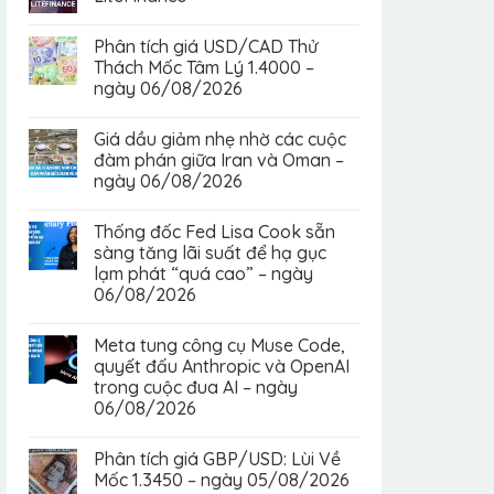
Phân tích giá USD/CAD Thử
Thách Mốc Tâm Lý 1.4000 –
ngày 06/08/2026
Giá dầu giảm nhẹ nhờ các cuộc
đàm phán giữa Iran và Oman –
ngày 06/08/2026
Thống đốc Fed Lisa Cook sẵn
sàng tăng lãi suất để hạ gục
lạm phát “quá cao” – ngày
06/08/2026
Meta tung công cụ Muse Code,
quyết đấu Anthropic và OpenAI
trong cuộc đua AI – ngày
06/08/2026
Phân tích giá GBP/USD: Lùi Về
Mốc 1.3450 – ngày 05/08/2026