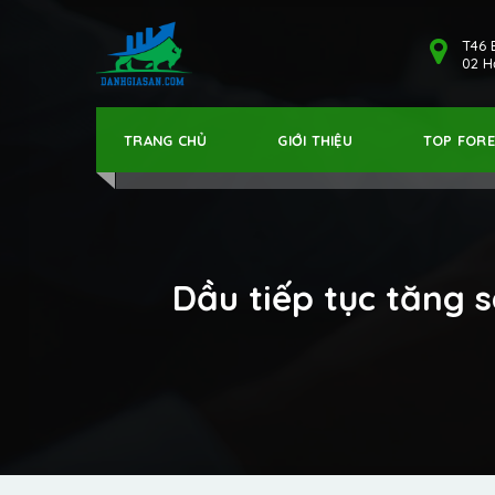
T46 
02 Hả
TRANG CHỦ
GIỚI THIỆU
TOP FOR
Dầu tiếp tục tăng 