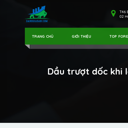
T46 
02 Hả
TRANG CHỦ
GIỚI THIỆU
TOP FOR
Dầu trượt dốc khi 