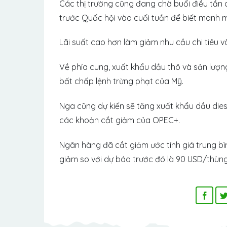
Các thị trường cũng đang chờ buổi điều tần 
trước Quốc hội vào cuối tuần để biết manh mối
Lãi suất cao hơn làm giảm nhu cầu chi tiêu 
Về phía cung, xuất khẩu dầu thô và sản lượ
bất chấp lệnh trừng phạt của Mỹ.
Nga cũng dự kiến ​​sẽ tăng xuất khẩu dầu di
các khoản cắt giảm của OPEC+.
Ngân hàng đã cắt giảm ước tính giá trung b
giảm so với dự báo trước đó là 90 USD/thùng