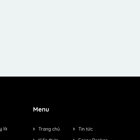
Menu
y là
Trang chủ
Tin tức