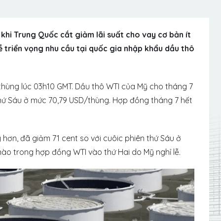
khi Trung Quốc cắt giảm lãi suất cho vay cơ bản ít
về triển vọng nhu cầu tại quốc gia nhập khẩu dầu thô
thùng lúc 03h10 GMT. Dầu thô WTI của Mỹ cho tháng 7
hứ Sáu ở mức 70,79 USD/thùng. Hợp đồng tháng 7 hết
hơn, đã giảm 71 cent so với cuôic phiên thứ Sáu ở
ào trong hợp đồng WTI vào thứ Hai do Mỹ nghỉ lễ.