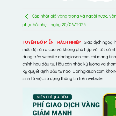
Cập nhật giá vàng trong và ngoài nước, và
phục hồi nhẹ – ngày 20/06/2023
TUYÊN BỐ MIỄN TRÁCH NHIỆM
:
Giao dịch ngoại 
mức độ rủi ro cao và không phù hợp với tất cả n
dung trên website danhgiasan.com chỉ mang tính 
chính hay đầu tư. Hãy cân nhắc kỹ lưỡng và tham 
kỳ quyết định đầu tư nào. Danhgiasan.com không 
sinh từ việc sử dụng thông tin trên website.