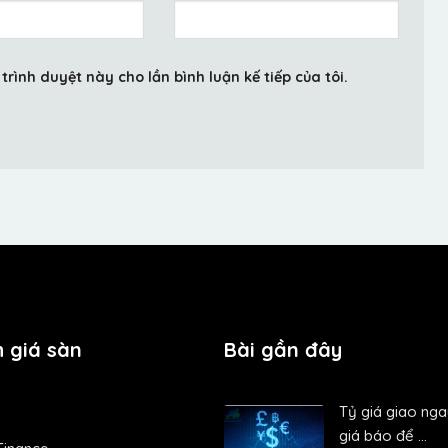
trình duyệt này cho lần bình luận kế tiếp của tôi.
 giá sàn
Bài gần đây
Tỷ giá giao nga
giá báo để ...