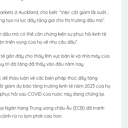
arkets ở Auckland, cho biết: “Việc cắt giảm lãi suất…
g tạo ra lực đẩy tăng giá cho thị trường dầu mỏ”.
 dầu mỏ có thể cần chứng kiến ​​sự phục hồi kinh tế
n triển vọng của họ về nhu cầu dầu”.
nh tế gần đây cho thấy lĩnh vực bán lẻ và nhà máy của
y trì đà tăng đã thấy vào đầu năm nay.
 để thảo luận về các biện pháp thúc đẩy tăng
cắt giảm dự báo tăng trưởng kinh tế năm 2023 của họ
ự phục hồi sau COVID của nước này đang chững lại.
 tại Ngân hàng Trung ương châu Âu (ECB) đã tranh
i cảnh rủi ro lạm phát cao hơn.