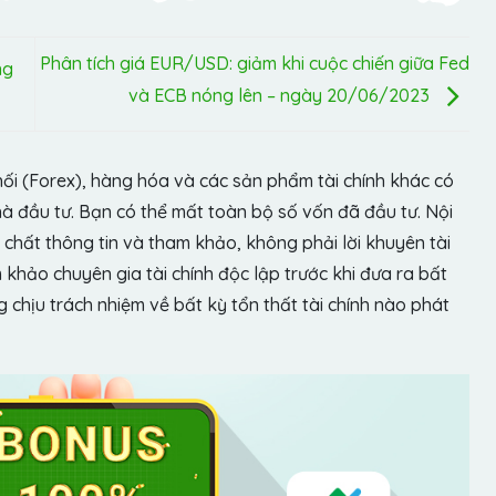
Phân tích giá EUR/USD: giảm khi cuộc chiến giữa Fed
ng
và ECB nóng lên – ngày 20/06/2023
hối (Forex), hàng hóa và các sản phẩm tài chính khác có
hà đầu tư. Bạn có thể mất toàn bộ số vốn đã đầu tư. Nội
chất thông tin và tham khảo, không phải lời khuyên tài
khảo chuyên gia tài chính độc lập trước khi đưa ra bất
chịu trách nhiệm về bất kỳ tổn thất tài chính nào phát