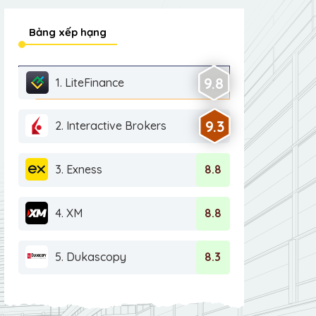
Bảng xếp hạng
9.8
1. LiteFinance
9.3
2. Interactive Brokers
3. Exness
8.8
4. XM
8.8
5. Dukascopy
8.3