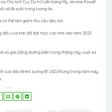
của Chủ tịch Cục Dự trữ Liên bang Mỹ Jerome Powell
 về lãi suất trong tương lai.
và có thể làm giảm nhu cầu dầu mỏ.
ng dầu của Iran đã đạt mức cao mới vào năm 2023
esel và gas bằng đường biển trong tháng này, vượt xa
ình của dầu Brent xuống 81 USD/thùng trong năm nay,
.