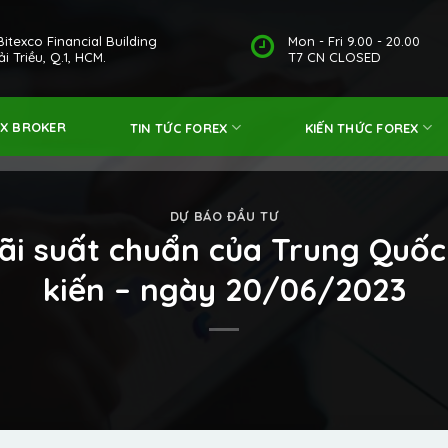
Bitexco Financial Building
Mon - Fri 9.00 - 20.00
i Triều, Q.1, HCM.
T7 CN CLOSED
EX BROKER
TIN TỨC FOREX
KIẾN THỨC FOREX
DỰ BÁO ĐẦU TƯ
lãi suất chuẩn của Trung Quốc
kiến – ngày 20/06/2023