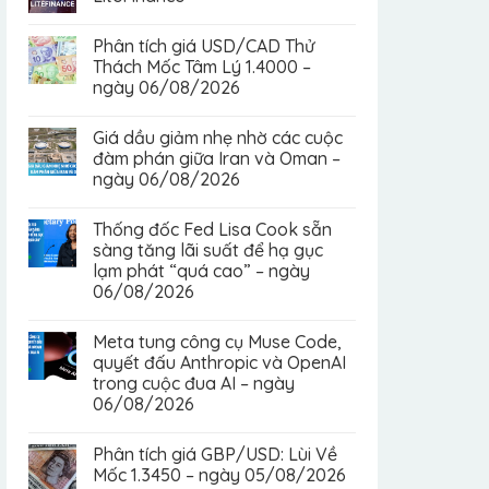
Phân tích giá USD/CAD Thử
Thách Mốc Tâm Lý 1.4000 –
ngày 06/08/2026
Giá dầu giảm nhẹ nhờ các cuộc
đàm phán giữa Iran và Oman –
ngày 06/08/2026
Thống đốc Fed Lisa Cook sẵn
sàng tăng lãi suất để hạ gục
lạm phát “quá cao” – ngày
06/08/2026
Meta tung công cụ Muse Code,
quyết đấu Anthropic và OpenAI
trong cuộc đua AI – ngày
06/08/2026
Phân tích giá GBP/USD: Lùi Về
Mốc 1.3450 – ngày 05/08/2026