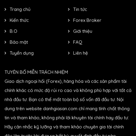
Trang chủ
Tin tức
Kiến thức
Forex Broker
B.O
Giới thiệu
Bảo mật
FAQ
Tuyển dụng
Liên hệ
TUYÊN BỐ MIỄN TRÁCH NHIỆM
Giao dịch ngoại hối (Forex), hàng hóa và các sản phẩm tài
chính khác có mức độ rủi ro cao và không phù hợp với tất cả
nhà đầu tư. Bạn có thể mất toàn bộ số vốn đã đầu tư. Nội
dung trên website danhgiasan.com chỉ mang tính chất thông
tin và tham khảo, không phải lời khuyên tài chính hay đầu tư.
Hãy cân nhắc kỹ lưỡng và tham khảo chuyên gia tài chính
độc lập trước khi đưa ra bất kỳ quyết định đầu tư nào.