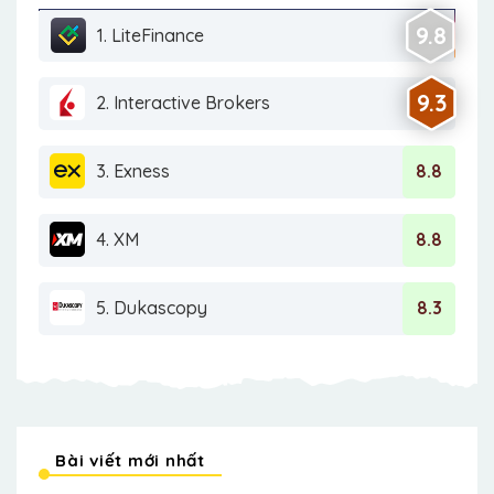
9.8
1. LiteFinance
9.3
2. Interactive Brokers
3. Exness
8.8
4. XM
8.8
5. Dukascopy
8.3
Bài viết mới nhất