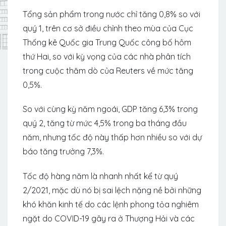
Tổng sản phẩm trong nước chỉ tăng 0,8% so với
quý 1, trên cơ sở điều chỉnh theo mùa của Cục
Thống kê Quốc gia Trung Quốc công bố hôm
thứ Hai, so với kỳ vọng của các nhà phân tích
trong cuộc thăm dò của Reuters về mức tăng
0,5%.
So với cùng kỳ năm ngoái, GDP tăng 6,3% trong
quý 2, tăng từ mức 4,5% trong ba tháng đầu
năm, nhưng tốc độ này thấp hơn nhiều so với dự
báo tăng trưởng 7,3%.
Tốc độ hàng năm là nhanh nhất kể từ quý
2/2021, mặc dù nó bị sai lệch nặng nề bởi những
khó khăn kinh tế do các lệnh phong tỏa nghiêm
ngặt do COVID-19 gây ra ở Thượng Hải và các