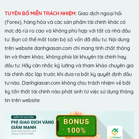
TUYÊN BỐ MIỄN TRÁCH NHIỆM
:
Giao dịch ngoại hối
(Forex), hàng hóa và các sản phẩm tài chính khác có
mức độ rủi ro cao và không phù hợp với tất cả nhà đầu
tư. Bạn có thể mất toàn bộ số vốn đã đầu tư. Nội dung
trên website danhgiasan.com chỉ mang tính chất thông
tin và tham khảo, không phải lời khuyên tài chính hay
đầu tư. Hãy cân nhắc kỹ lưỡng và tham khảo chuyên gia
tài chính độc lập trước khi đưa ra bất kỳ quyết định đầu
tư nào. Danhgiasan.com không chịu trách nhiệm về bất
kỳ tổn thất tài chính nào phát sinh từ việc sử dụng thông
tin trên website.