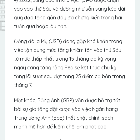
vào vào thứ Sáu và dường như sẵn sàng kéo dài
quỹ đạo tăng gần đây đã chứng kiến ​​trong hai
tuần qua hoặc lâu hơn.
Đồng đô la Mỹ (USD) đang gặp khó khăn trong
việc tận dụng mức tăng khiêm tốn vào thứ Sáu
từ mức thấp nhất trong 15 tháng do kỳ vọng
ngày càng tăng rằng Fed sẽ kết thúc chu kỳ
tăng lãi suất sau đợt tăng 25 điểm cơ bản trong
tháng 7.
Mặt khác, Bảng Anh (GBP) vẫn được hỗ trợ tốt
bởi sự gia tăng đặt cược vào việc Ngân hàng
Trung ương Anh (BoE) thắt chặt chính sách
mạnh mẽ hơn để kiềm chế lạm phát cao.