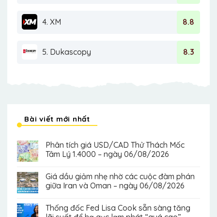
4. XM
8.8
5. Dukascopy
8.3
Bài viết mới nhất
Phân tích giá USD/CAD Thử Thách Mốc
Tâm Lý 1.4000 – ngày 06/08/2026
Giá dầu giảm nhẹ nhờ các cuộc đàm phán
giữa Iran và Oman – ngày 06/08/2026
Thống đốc Fed Lisa Cook sẵn sàng tăng
lãi suất để hạ gục lạm phát “quá cao” –