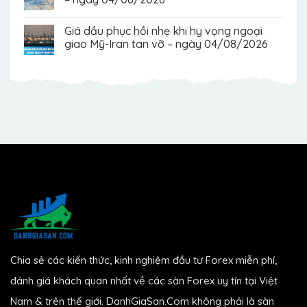
Giá dầu phục hồi nhẹ khi hy vọng ngoại
giao Mỹ-Iran tan vỡ – ngày 04/08/2026
Chia sẻ các kiến thức, kinh nghiệm đầu tư Forex miễn phí,
đánh giá khách quan nhất về các sàn Forex uy tín tại Việt
Nam & trên thế giới. DanhGiaSan.Com không phải là sàn