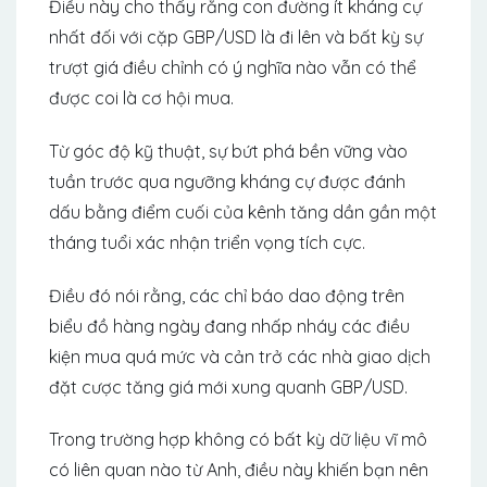
Điều này cho thấy rằng con đường ít kháng cự
nhất đối với cặp GBP/USD là đi lên và bất kỳ sự
trượt giá điều chỉnh có ý nghĩa nào vẫn có thể
được coi là cơ hội mua.
Từ góc độ kỹ thuật, sự bứt phá bền vững vào
tuần trước qua ngưỡng kháng cự được đánh
dấu bằng điểm cuối của kênh tăng dần gần một
tháng tuổi xác nhận triển vọng tích cực.
Điều đó nói rằng, các chỉ báo dao động trên
biểu đồ hàng ngày đang nhấp nháy các điều
kiện mua quá mức và cản trở các nhà giao dịch
đặt cược tăng giá mới xung quanh GBP/USD.
Trong trường hợp không có bất kỳ dữ liệu vĩ mô
có liên quan nào từ Anh, điều này khiến bạn nên