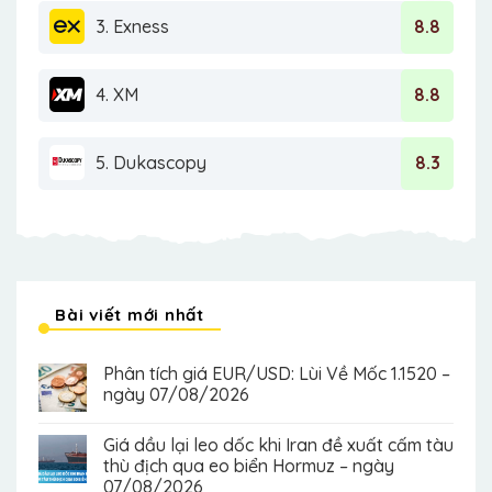
3. Exness
8.8
4. XM
8.8
5. Dukascopy
8.3
Bài viết mới nhất
Phân tích giá EUR/USD: Lùi Về Mốc 1.1520 –
ngày 07/08/2026
Giá dầu lại leo dốc khi Iran đề xuất cấm tàu
thù địch qua eo biển Hormuz – ngày
07/08/2026