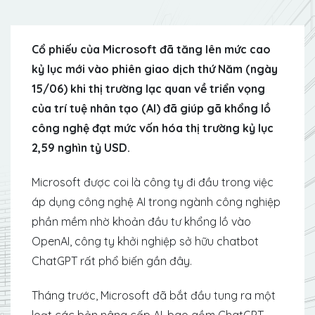
Cổ phiếu của Microsoft đã tăng lên mức cao
kỷ lục mới vào phiên giao dịch thứ Năm (ngày
15/06) khi thị trường lạc quan về triển vọng
của trí tuệ nhân tạo (AI) đã giúp gã khổng lồ
công nghệ đạt mức vốn hóa thị trường kỷ lục
2,59 nghìn tỷ USD.
Microsoft được coi là công ty đi đầu trong việc
áp dụng công nghệ AI trong ngành công nghiệp
phần mềm nhờ khoản đầu tư khổng lồ vào
OpenAI, công ty khởi nghiệp sở hữu chatbot
ChatGPT rất phổ biến gần đây.
Tháng trước, Microsoft đã bắt đầu tung ra một
loạt các bản nâng cấp AI, bao gồm ChatGPT,