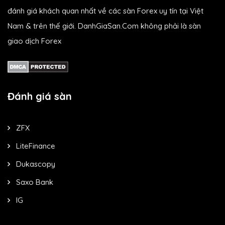
đánh giá khách quan nhất về các sàn Forex uy tín tại Việt
Nam & trên thế giới. DanhGiaSan.Com không phải là sàn
giao dịch Forex
Đánh giá sàn
ZFX
LiteFinance
Dukascopy
Saxo Bank
IG