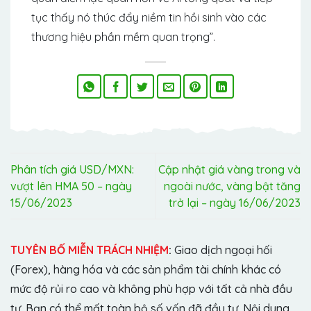
tục thấy nó thúc đẩy niềm tin hồi sinh vào các
thương hiệu phần mềm quan trọng”.
Phân tích giá USD/MXN:
Cập nhật giá vàng trong và
vượt lên HMA 50 – ngày
ngoài nước, vàng bật tăng
15/06/2023
trở lại – ngày 16/06/2023
TUYÊN BỐ MIỄN TRÁCH NHIỆM
:
Giao dịch ngoại hối
(Forex), hàng hóa và các sản phẩm tài chính khác có
mức độ rủi ro cao và không phù hợp với tất cả nhà đầu
tư. Bạn có thể mất toàn bộ số vốn đã đầu tư. Nội dung