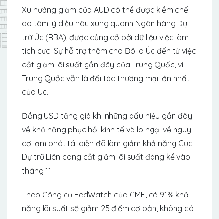
Xu hướng giảm của AUD có thể được kiềm chế
do tâm lý diều hâu xung quanh Ngân hàng Dự
trữ Úc (RBA), được củng cố bởi dữ liệu việc làm
tích cực. Sự hỗ trợ thêm cho Đô la Úc đến từ việc
cắt giảm lãi suất gần đây của Trung Quốc, vì
Trung Quốc vẫn là đối tác thương mại lớn nhất
của Úc.
Đồng USD tăng giá khi những dấu hiệu gần đây
về khả năng phục hồi kinh tế và lo ngại về nguy
cơ lạm phát tái diễn đã làm giảm khả năng Cục
Dự trữ Liên bang cắt giảm lãi suất đáng kể vào
tháng 11.
Theo Công cụ FedWatch của CME, có 91% khả
năng lãi suất sẽ giảm 25 điểm cơ bản, không có