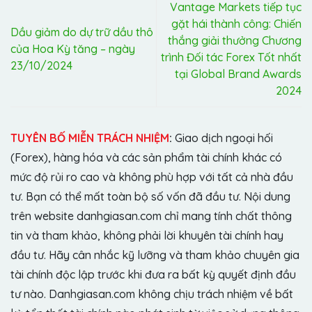
Vantage Markets tiếp tục
gặt hái thành công: Chiến
Dầu giảm do dự trữ dầu thô
thắng giải thưởng Chương
của Hoa Kỳ tăng – ngày
trình Đối tác Forex Tốt nhất
23/10/2024
tại Global Brand Awards
2024
TUYÊN BỐ MIỄN TRÁCH NHIỆM
:
Giao dịch ngoại hối
(Forex), hàng hóa và các sản phẩm tài chính khác có
mức độ rủi ro cao và không phù hợp với tất cả nhà đầu
tư. Bạn có thể mất toàn bộ số vốn đã đầu tư. Nội dung
trên website danhgiasan.com chỉ mang tính chất thông
tin và tham khảo, không phải lời khuyên tài chính hay
đầu tư. Hãy cân nhắc kỹ lưỡng và tham khảo chuyên gia
tài chính độc lập trước khi đưa ra bất kỳ quyết định đầu
tư nào. Danhgiasan.com không chịu trách nhiệm về bất