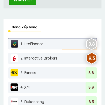
Bảng xếp hạng
9.8
1. LiteFinance
9.3
2. Interactive Brokers
3. Exness
8.8
4. XM
8.8
5. Dukascopy
8.3