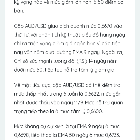
kỳ vọng nào về mức giảm lớn hơn là 50 điểm cơ
bản.
Cặp AUD/USD giao dịch quanh mức 0,6670 vào
thứ Tư, với phân tích kỹ thuật biểu đồ hàng ngày
chỉ ra triển vọng giảm giá ngắn hạn vì cặp tiền
này vẫn nằm dưới đường EMA 9 ngày. Ngoài ra,
Chỉ số sức mạnh tương đối (RSI) 14 ngày nằm
dưới mức 50, tiếp tục hỗ trợ tâm lý giảm giá.
Về mặt tiêu cực, cặp AUD/USD có thể kiểm tra
mức thấp nhất trong 6 tuần là 0,6622, mức gần
nhất được thấy vào ngày 11/9. Mức hỗ trợ quan
trọng tiếp theo là ở mức tâm lý 0,6600.
Mức kháng cự dự kiến ​​là tại EMA 9 ngày ở mức
0,6698, tiếp theo là EMA 50 ngày ở mức 0,6733.