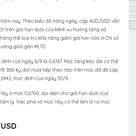
 hôm nay. Theo biểu đồ hàng ngày, cặp AUD/USD vẫn
tốt trên giới hạn dưới của kênh xu hướng tăng và
ông thể loại trừ khả năng giảm giá hơn nữa vì Chỉ số
đường giữa gần 44,70.
đỉnh của ngày 6/9 là 0,6767. Mức tăng kéo dài có thể
8. Bất kỳ đợt mua tiếp theo nào trên mức đã đề cập
0,6942, mức đỉnh của ngày 30/9.
hấy ở mức 0,6700, đại diện cho giới hạn dưới của
âm lý. Việc phá vỡ mức này có thể làm lộ ra mức
/USD