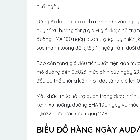
cuối ngày.
Đồng đô la Úc giao dịch mạnh hơn vào ngày
duy trì xu hướng tăng giá vì giá được hỗ trợ 
đường EMA 100 ngày quan trọng. Tuy nhiên, kh
sức mạnh tương đối (RSI) 14 ngày nằm dưới 
Rào cản tăng giá đầu tiên xuất hiện gần mức 
mở đường đến 0,6823, mức đỉnh của ngày 29/
đều có thể chứng kiến ​​một đợt tăng giá lên 
Mặt khác, mức hỗ trợ quan trọng được nhìn t
kênh xu hướng, đường EMA 100 ngày và mức t
0,6622, mức đáy của ngày 11/9.
BIỂU ĐỒ HÀNG NGÀY AUD