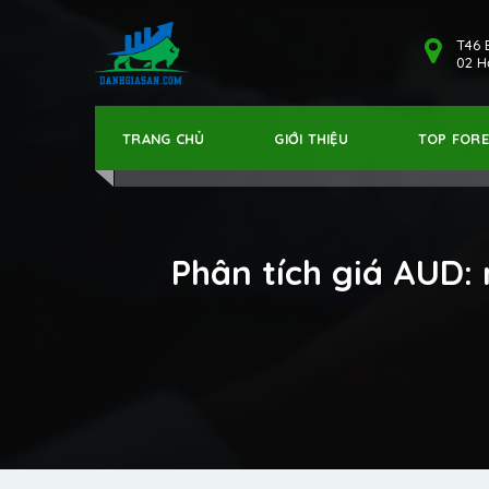
T46 
02 Hả
TRANG CHỦ
GIỚI THIỆU
TOP FOR
Phân tích giá AUD: