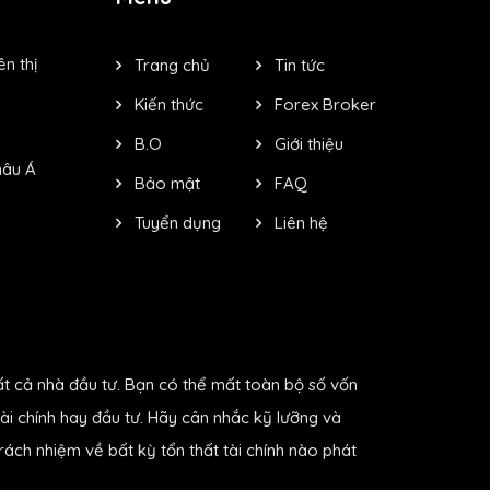
n thị
Trang chủ
Tin tức
Kiến thức
Forex Broker
B.O
Giới thiệu
hâu Á
Bảo mật
FAQ
Tuyển dụng
Liên hệ
ất cả nhà đầu tư. Bạn có thể mất toàn bộ số vốn
ài chính hay đầu tư. Hãy cân nhắc kỹ lưỡng và
ách nhiệm về bất kỳ tổn thất tài chính nào phát