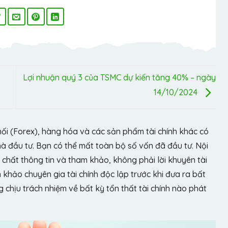
Lợi nhuận quý 3 của TSMC dự kiến ​​tăng 40% – ngày
14/10/2024
hối (Forex), hàng hóa và các sản phẩm tài chính khác có
hà đầu tư. Bạn có thể mất toàn bộ số vốn đã đầu tư. Nội
chất thông tin và tham khảo, không phải lời khuyên tài
khảo chuyên gia tài chính độc lập trước khi đưa ra bất
chịu trách nhiệm về bất kỳ tổn thất tài chính nào phát