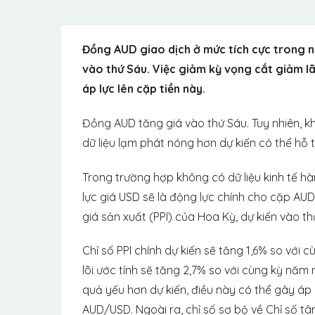
Đồng AUD giao dịch ở mức tích cực trong ng
vào thứ Sáu. Việc giảm kỳ vọng cắt giảm l
áp lực lên cặp tiền này.
Đồng AUD tăng giá vào thứ Sáu. Tuy nhiên, k
dữ liệu lạm phát nóng hơn dự kiến ​​có thể h
Trong trường hợp không có dữ liệu kinh tế 
lực giá USD sẽ là động lực chính cho cặp AU
giá sản xuất (PPI) của Hoa Kỳ, dự kiến ​​vào t
Chỉ số PPI chính dự kiến ​​sẽ tăng 1,6% so với
lõi ước tính sẽ tăng 2,7% so với cùng kỳ năm
quả yếu hơn dự kiến, điều này có thể gây áp 
AUD/USD. Ngoài ra, chỉ số sơ bộ về Chỉ số t