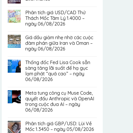
Phân tích giá USD/CAD Thử
Thách Mốc Tâm Lý 1.4000 –
ngày 06/08/2026
Giá dầu giảm nhẹ nhờ các cuộc
đàm phán giữa Iran và Oman –
ngày 06/08/2026
Thống đốc Fed Lisa Cook sẵn
sàng tăng lãi suất để hạ gục
lạm phát “quá cao” – ngày
06/08/2026
Meta tung công cụ Muse Code,
quyết đấu Anthropic và OpenAI
trong cuộc đua AI – ngày
06/08/2026
Phân tích giá GBP/USD: Lùi Về
Mốc 1.3450 – ngày 05/08/2026