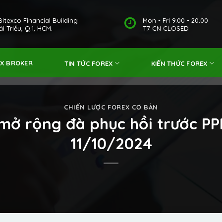
Bitexco Financial Building
Mon - Fri 9.00 - 20.00
i Triều, Q.1, HCM.
T7 CN CLOSED
EX BROKER
TIN TỨC FOREX
KIẾN THỨC FOREX
CHIẾN LƯỢC FOREX CƠ BẢN
 mở rộng đà phục hồi trước PP
11/10/2024