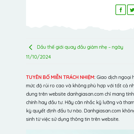
Dầu thế giới quay đầu giảm nhẹ – ngày
11/10/2024
TUYÊN BỐ MIỄN TRÁCH NHIỆM
:
Giao dịch ngoại 
mức độ rủi ro cao và không phù hợp với tất cả n
dung trên website danhgiasan.com chỉ mang tính 
chính hay đầu tư. Hãy cân nhắc kỹ lưỡng và tham 
kỳ quyết định đầu tư nào. Danhgiasan.com không 
sinh từ việc sử dụng thông tin trên website.