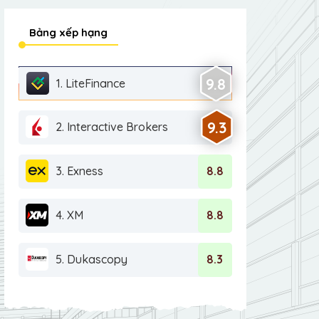
Bảng xếp hạng
9.8
1. LiteFinance
9.3
2. Interactive Brokers
3. Exness
8.8
4. XM
8.8
5. Dukascopy
8.3