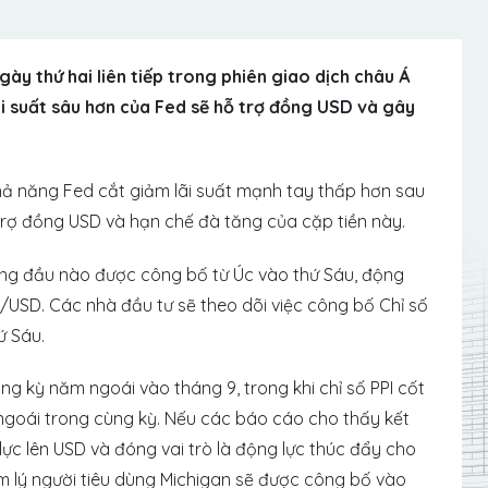
ày thứ hai liên tiếp trong phiên giao dịch châu Á
ãi suất sâu hơn của Fed sẽ hỗ trợ đồng USD và gây
hả năng Fed cắt giảm lãi suất mạnh tay thấp hơn sau
ỗ trợ đồng USD và hạn chế đà tăng của cặp tiền này.
hàng đầu nào được công bố từ Úc vào thứ Sáu, động
D/USD. Các nhà đầu tư sẽ theo dõi việc công bố Chỉ số
hứ Sáu.
 cùng kỳ năm ngoái vào tháng 9, trong khi chỉ số PPI cốt
 ngoái trong cùng kỳ. Nếu các báo cáo cho thấy kết
lực lên USD và đóng vai trò là động lực thúc đẩy cho
âm lý người tiêu dùng Michigan sẽ được công bố vào