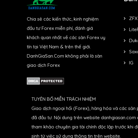
ZFX
Chia sẻ các kiến thức, kinh nghiệm
đầu tư Forex miễn phí, đánh giá
Lite
khách quan nhất về các sàn Forex uy
Duk
tín tại Việt Nam & trên thế giới.
Sax
DanhGiaSan.Com không phải là sàn
IG
giao dịch Forex
TUYÊN BỐ MIỄN TRÁCH NHIỆM
Giao dịch ngoại hối (Forex), hàng hóa và các sản 
đã đầu tư. Nội dung trên website danhgiasan.com c
tham khảo chuyên gia tài chính độc lập trước khi 
sinh từ việc sử dụng thông tin trên website.