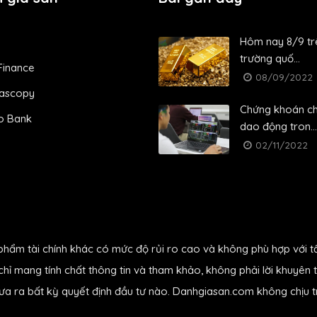
Hôm nay 8/9 trê
trường quố...
Finance
08/09/2022
ascopy
Chứng khoán c
o Bank
dao động tron...
02/11/2022
phẩm tài chính khác có mức độ rủi ro cao và không phù hợp với t
hỉ mang tính chất thông tin và tham khảo, không phải lời khuyên t
đưa ra bất kỳ quyết định đầu tư nào. Danhgiasan.com không chịu tr