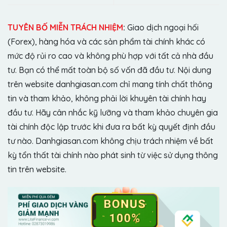
TUYÊN BỐ MIỄN TRÁCH NHIỆM
:
Giao dịch ngoại hối
(Forex), hàng hóa và các sản phẩm tài chính khác có
mức độ rủi ro cao và không phù hợp với tất cả nhà đầu
tư. Bạn có thể mất toàn bộ số vốn đã đầu tư. Nội dung
trên website danhgiasan.com chỉ mang tính chất thông
tin và tham khảo, không phải lời khuyên tài chính hay
đầu tư. Hãy cân nhắc kỹ lưỡng và tham khảo chuyên gia
tài chính độc lập trước khi đưa ra bất kỳ quyết định đầu
tư nào. Danhgiasan.com không chịu trách nhiệm về bất
kỳ tổn thất tài chính nào phát sinh từ việc sử dụng thông
tin trên website.