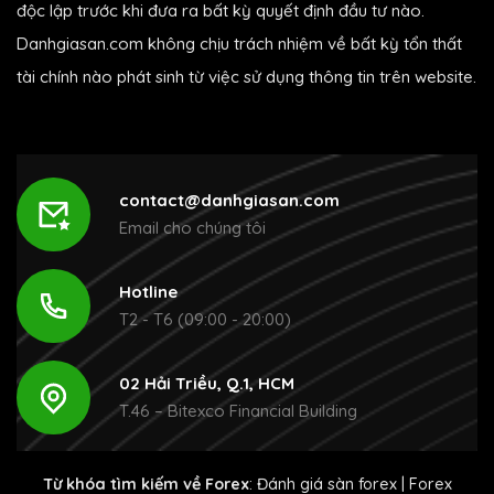
độc lập trước khi đưa ra bất kỳ quyết định đầu tư nào.
Danhgiasan.com không chịu trách nhiệm về bất kỳ tổn thất
tài chính nào phát sinh từ việc sử dụng thông tin trên website.
contact@danhgiasan.com
Email cho chúng tôi
Hotline
T2 - T6 (09:00 - 20:00)
02 Hải Triều, Q.1, HCM
T.46 – Bitexco Financial Building
Từ khóa tìm kiếm về Forex
:
Đánh giá sàn forex
|
Forex