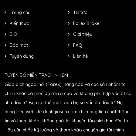
Trang chủ
Tin tức
Kiến thức
Forex Broker
B.O
Giới thiệu
Bảo mật
FAQ
Tuyển dụng
Liên hệ
TUYÊN BỐ MIỄN TRÁCH NHIỆM
Giao dịch ngoại hối (Forex), hàng hóa và các sản phẩm tài
chính khác có mức độ rủi ro cao và không phù hợp với tất cả
nhà đầu tư. Bạn có thể mất toàn bộ số vốn đã đầu tư. Nội
dung trên website danhgiasan.com chỉ mang tính chất thông
tin và tham khảo, không phải lời khuyên tài chính hay đầu tư.
Hãy cân nhắc kỹ lưỡng và tham khảo chuyên gia tài chính