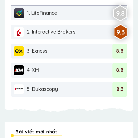
9.8
1. LiteFinance
9.3
2. Interactive Brokers
3. Exness
8.8
4. XM
8.8
5. Dukascopy
8.3
Bài viết mới nhất