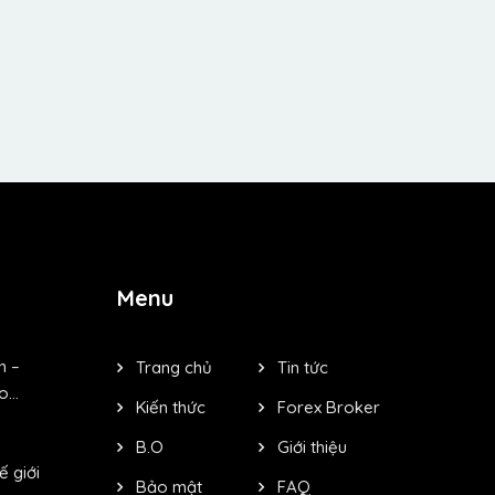
Menu
m –
Trang chủ
Tin tức
...
Kiến thức
Forex Broker
B.O
Giới thiệu
ế giới
Bảo mật
FAQ