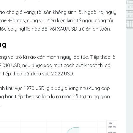
ào cho giá vàng, tài sản không sinh lãi. Ngoài ra, nguy
ael-Hamas, cùng với điều kiện kinh tế ngày càng tồi
dốc có ý nghĩa nào đối với XAU/USD trú ẩn an toàn.
ng
g vai trò là rào cản mạnh ngay lập tức. Tiếp theo là
2.010 USD, nếu được xóa một cách dứt khoát thì có
n tiếp theo gần khu vực 2.022 USD.
h khu vực 1.970 USD, giờ đây dường như cung cấp
 bán tiếp theo sẽ làm lộ ra mức hỗ trợ trung gian
.