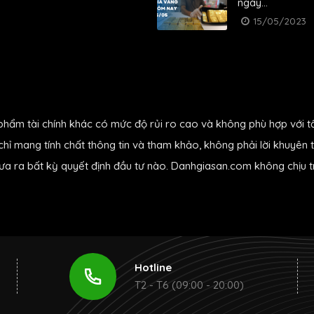
ngày...
15/05/2023
phẩm tài chính khác có mức độ rủi ro cao và không phù hợp với t
hỉ mang tính chất thông tin và tham khảo, không phải lời khuyên t
đưa ra bất kỳ quyết định đầu tư nào. Danhgiasan.com không chịu tr
Hotline
T2 - T6 (09:00 - 20:00)