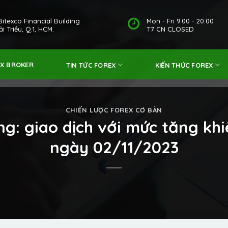
Bitexco Financial Building
Mon - Fri 9.00 - 20.00
i Triều, Q.1, HCM.
T7 CN CLOSED
EX BROKER
TIN TỨC FOREX
KIẾN THỨC FOREX
CHIẾN LƯỢC FOREX CƠ BẢN
àng: giao dịch với mức tăng kh
ngày 02/11/2023