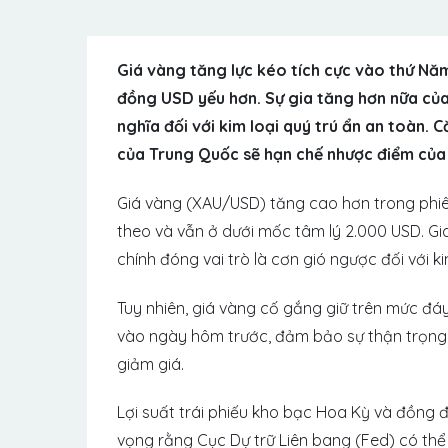
Giá vàng tăng lực kéo tích cực vào thứ Năm
đồng USD yếu hơn. Sự gia tăng hơn nữa của 
nghĩa đối với kim loại quý trú ẩn an toàn. 
của Trung Quốc sẽ hạn chế nhược điểm củ
Giá vàng (XAU/USD) tăng cao hơn trong phiê
theo và vẫn ở dưới mốc tâm lý 2.000 USD. Giai
chính đóng vai trò là cơn gió ngược đối với ki
Tuy nhiên, giá vàng cố gắng giữ trên mức đá
vào ngày hôm trước, đảm bảo sự thận trọng đ
giảm giá.
Lợi suất trái phiếu kho bạc Hoa Kỳ và đồng 
vọng rằng Cục Dự trữ Liên bang (Fed) có thể 