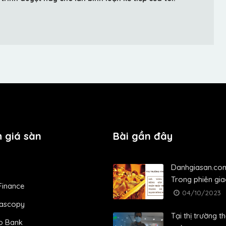
 giá sàn
Bài gần đây
Danhgiasan.co
Trong phiên giao
Finance
04/10/2023
ascopy
Tại thị trường th
o Bank