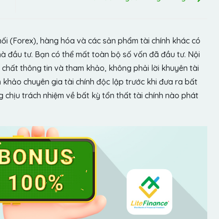
hối (Forex), hàng hóa và các sản phẩm tài chính khác có
hà đầu tư. Bạn có thể mất toàn bộ số vốn đã đầu tư. Nội
chất thông tin và tham khảo, không phải lời khuyên tài
khảo chuyên gia tài chính độc lập trước khi đưa ra bất
chịu trách nhiệm về bất kỳ tổn thất tài chính nào phát