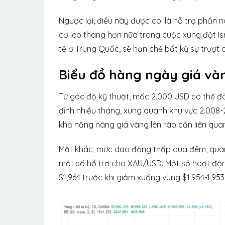
Ngược lại, điều này được coi là hỗ trợ phần n
cơ leo thang hơn nữa trong cuộc xung đột Isr
tệ ở Trung Quốc, sẽ hạn chế bất kỳ sự trượt 
Biểu đồ hàng ngày giá và
Từ góc độ kỹ thuật, mốc 2.000 USD có thể đón
đỉnh nhiều tháng, xung quanh khu vực 2.008-
khả năng nâng giá vàng lên rào cản liên qua
Mặt khác, mức dao động thấp qua đêm, quan
một số hỗ trợ cho XAU/USD. Một số hoạt động
$1,964 trước khi giảm xuống vùng $1,954-1,953