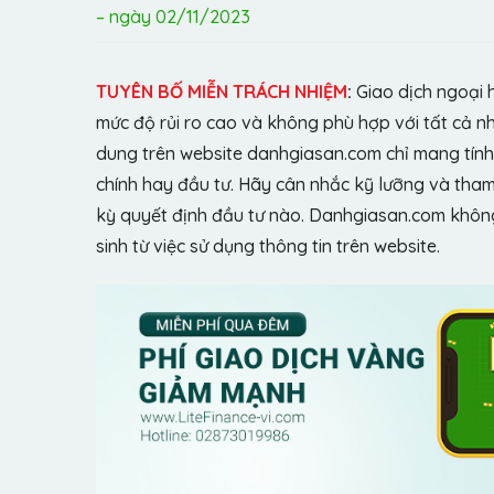
– ngày 02/11/2023
TUYÊN BỐ MIỄN TRÁCH NHIỆM
:
Giao dịch ngoại 
mức độ rủi ro cao và không phù hợp với tất cả n
dung trên website danhgiasan.com chỉ mang tính 
chính hay đầu tư. Hãy cân nhắc kỹ lưỡng và tham 
kỳ quyết định đầu tư nào. Danhgiasan.com không 
sinh từ việc sử dụng thông tin trên website.