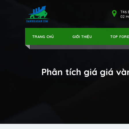
T46 
02 Hả
TRANG CHỦ
GIỚI THIỆU
TOP FOR
Phân tích giá giá v