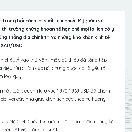
 trong bối cảnh lãi suất trái phiếu Mỹ giảm và
thị trường chứng khoán sẽ hạn chế mọi lợi ích có ý
Căng thẳng địa chính trị và những khó khăn kinh tế
a XAU/USD.
n châu Á vào thứ Năm, mặc dù thiếu đà tăng tiếp
 điệu rủi ro tích cực nói chung được coi là yếu tố
m loại quý.
y một tuần, quanh khu vực 1.970-1.969 USD đã chạm
ối với các nhà giao dịch tích cực theo xu hướng
đô la Mỹ (USD) tiếp tục giảm thấp hơn trước những kỳ
hoàn tất việc tăng lãi suất.