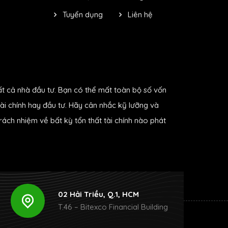
Tuyển dụng
Liên hệ
ất cả nhà đầu tư. Bạn có thể mất toàn bộ số vốn
ài chính hay đầu tư. Hãy cân nhắc kỹ lưỡng và
ách nhiệm về bất kỳ tổn thất tài chính nào phát
02 Hải Triều, Q.1, HCM
T.46 – Bitexco Financial Building