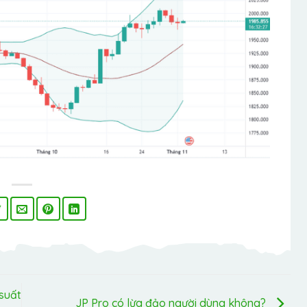
 suất
JP Pro có lừa đảo người dùng không?