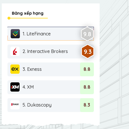
Bảng xếp hạng
9.8
1. LiteFinance
9.3
2. Interactive Brokers
3. Exness
8.8
4. XM
8.8
5. Dukascopy
8.3