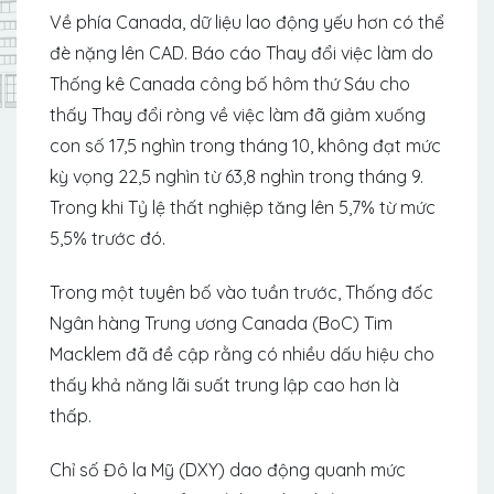
Về phía Canada, dữ liệu lao động yếu hơn có thể
đè nặng lên CAD. Báo cáo Thay đổi việc làm do
Thống kê Canada công bố hôm thứ Sáu cho
thấy Thay đổi ròng về việc làm đã giảm xuống
con số 17,5 nghìn trong tháng 10, không đạt mức
kỳ vọng 22,5 nghìn từ 63,8 nghìn trong tháng 9.
Trong khi Tỷ lệ thất nghiệp tăng lên 5,7% từ mức
5,5% trước đó.
Trong một tuyên bố vào tuần trước, Thống đốc
Ngân hàng Trung ương Canada (BoC) Tim
Macklem đã đề cập rằng có nhiều dấu hiệu cho
thấy khả năng lãi suất trung lập cao hơn là
thấp.
Chỉ số Đô la Mỹ (DXY) dao động quanh mức