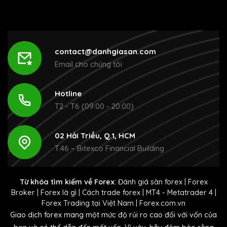
contact@danhgiasan.com
Email cho chúng tôi
Hotline
T2 - T6 (09:00 - 20:00)
02 Hải Triều, Q.1, HCM
T.46 – Bitexco Financial Building
Từ khóa tìm kiếm về Forex
:
Đánh giá sàn forex
|
Forex
Broker
|
Forex là gì
|
Cách trade forex
|
MT4 - Metatrader 4
|
Forex Trading tại Việt Nam
|
Forex.com.vn
Giao dịch forex mang một mức độ rủi ro cao đối với vốn của