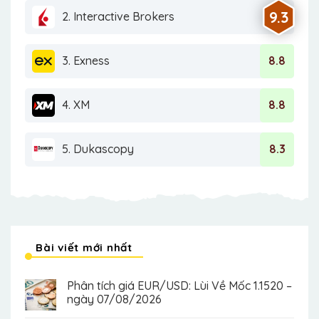
9.3
2. Interactive Brokers
3. Exness
8.8
4. XM
8.8
5. Dukascopy
8.3
Bài viết mới nhất
Phân tích giá EUR/USD: Lùi Về Mốc 1.1520 –
ngày 07/08/2026