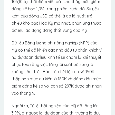
105,10 tại thời điểm viết bài, cho thấy mức giảm
đáng kể hơn 1,0% trong phiên trước đó. Sự yếu
kém của đồng USD có thể là do lãi suất trái
phiếu kho bạc Hoa Kỳ mờ nhạt, phản ứng trước
dữ liệu lao động đáng thất vọng của Mỹ.
Dữ liệu Bảng lương phi nông nghiệp (NFP) của
Mỹ có thể đã khiến các nhà đầu tư phấn khích vì
họ dự đoán dữ liệu kinh tế sẽ chậm lại để thuyết
phục Fed rằng việc tăng lãi suất bổ sung là
không cần thiết. Báo cáo tiết lộ con số 150K,
thấp hơn mức dự kiến ​​là 180K và đánh dấu mức
giảm đáng kể so với con số 297K được ghi nhận
vào tháng 9.
Ngoài ra, Tỷ lệ thất nghiệp của Mỹ đã tăng lên
3,9%, đi ngược lại dự đoán của thị trường là duy