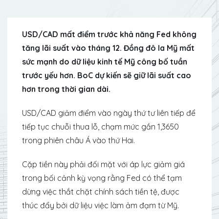
USD/CAD mất điểm trước khả năng Fed không
tăng lãi suất vào tháng 12. Đồng đô la Mỹ mất
sức mạnh do dữ liệu kinh tế Mỹ công bố tuần
trước yếu hơn. BoC dự kiến ​​sẽ giữ lãi suất cao
hơn trong thời gian dài.
USD/CAD giảm điểm vào ngày thứ tư liên tiếp để
tiếp tục chuỗi thua lỗ, chạm mức gần 1,3650
trong phiên châu Á vào thứ Hai.
Cặp tiền này phải đối mặt với áp lực giảm giá
trong bối cảnh kỳ vọng rằng Fed có thể tạm
dừng việc thắt chặt chính sách tiền tệ, được
thúc đẩy bởi dữ liệu việc làm ảm đạm từ Mỹ.