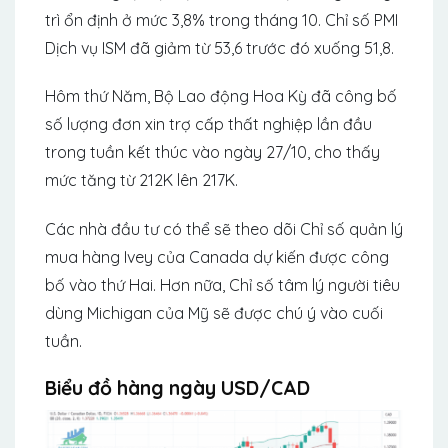
trì ổn định ở mức 3,8% trong tháng 10. Chỉ số PMI
Dịch vụ ISM đã giảm từ 53,6 trước đó xuống 51,8.
Hôm thứ Năm, Bộ Lao động Hoa Kỳ đã công bố
số lượng đơn xin trợ cấp thất nghiệp lần đầu
trong tuần kết thúc vào ngày 27/10, cho thấy
mức tăng từ 212K lên 217K.
Các nhà đầu tư có thể sẽ theo dõi Chỉ số quản lý
mua hàng Ivey của Canada dự kiến ​​được công
bố vào thứ Hai. Hơn nữa, Chỉ số tâm lý người tiêu
dùng Michigan của Mỹ sẽ được chú ý vào cuối
tuần.
Biểu đồ hàng ngày USD/CAD