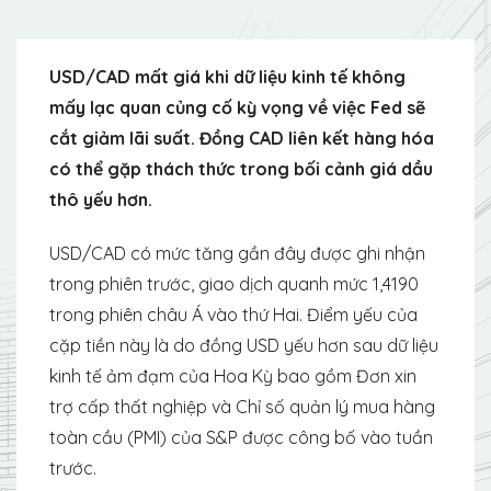
USD/CAD mất giá khi dữ liệu kinh tế không
mấy lạc quan củng cố kỳ vọng về việc Fed sẽ
cắt giảm lãi suất. Đồng CAD liên kết hàng hóa
có thể gặp thách thức trong bối cảnh giá dầu
thô yếu hơn.
USD/CAD có mức tăng gần đây được ghi nhận
trong phiên trước, giao dịch quanh mức 1,4190
trong phiên châu Á vào thứ Hai. Điểm yếu của
cặp tiền này là do đồng USD yếu hơn sau dữ liệu
kinh tế ảm đạm của Hoa Kỳ bao gồm Đơn xin
trợ cấp thất nghiệp và Chỉ số quản lý mua hàng
toàn cầu (PMI) của S&P được công bố vào tuần
trước.