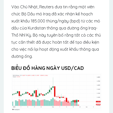
Vào Chủ Nhật, Reuters đưa tin rằng một viên
chức Bộ Dầu mỏ Iraq đã xác nhận kế hoạch
xuất khẩu 185.000 thùng/ngày (bpd) từ các mỏ
dầu của Kurdistan thông qua đường ống Iraq-
Thổ Nhĩ Kỳ. Bộ này tuyên bố rằng tất cả các thủ
tục cần thiết đã được hoàn tất để tạo điều kiện
cho việc nối lại hoạt động xuất khẩu thông qua
đường ống.
BIỂU ĐỒ HÀNG NGÀY USD/CAD