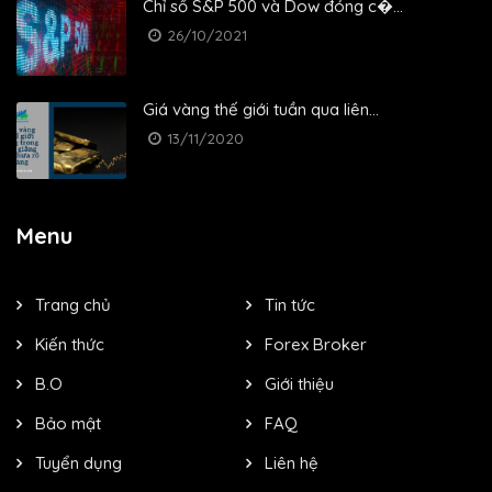
Chỉ số S&P 500 và Dow đóng c�...
26/10/2021
Giá vàng thế giới tuần qua liên...
13/11/2020
Menu
Trang chủ
Tin tức
Kiến thức
Forex Broker
B.O
Giới thiệu
Bảo mật
FAQ
Tuyển dụng
Liên hệ