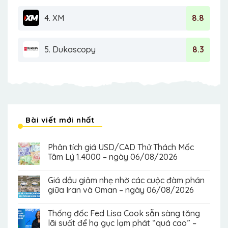
4. XM
8.8
5. Dukascopy
8.3
Bài viết mới nhất
Phân tích giá USD/CAD Thử Thách Mốc
Tâm Lý 1.4000 – ngày 06/08/2026
Giá dầu giảm nhẹ nhờ các cuộc đàm phán
giữa Iran và Oman – ngày 06/08/2026
Thống đốc Fed Lisa Cook sẵn sàng tăng
lãi suất để hạ gục lạm phát “quá cao” –