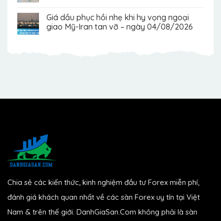
Giá dầu phục hồi nhẹ khi hy vọng ngoại
giao Mỹ-Iran tan vỡ – ngày 04/08/2026
Chia sẻ các kiến thức, kinh nghiệm đầu tư Forex miễn phí,
đánh giá khách quan nhất về các sàn Forex uy tín tại Việt
Nam & trên thế giới. DanhGiaSan.Com không phải là sàn