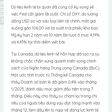
Dữ liệu kinh tế bi quan đã củng cố kỳ vọng về
việc Fed cắt giảm lãi suất. Chỉ số DXY, đo lường
đồng USD so với sáu loại tiền tệ chính, mất giá
xuống gần 106,00 với lợi suất trái phiếu kho bạc
Mỹ kỳ hạn 2 năm và 10 năm lần lượt ở mức 4,19%
và 4,43% tại thời điểm viết bài.
Tại Canada, dữ liệu kinh tế hỗn hợp đã tạo ra sự
không chắc chắn xung quanh triển vọng chính
sách của Ngân hàng Trung ương Canada (BoC).
Một ước tính trước từ Thống kê Canada cho
thấy Doanh số bán lẻ đã giảm 0,4% vào tháng
1/2025, đánh dấu mức giảm đầu tiên trong 7
tháng. Điều này cho thấy sự chậm lại trong chi
tiêu của người tiêu dùng sau đợt tăng mạnh vào
tháng 12, làm dấy lên lo ngại về động lực kinh tế.