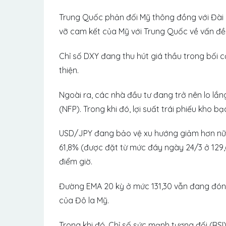
Trung Quốc phản đối Mỹ thông đồng với Đài L
vỡ cam kết của Mỹ với Trung Quốc về vấn đề
Chỉ số DXY đang thu hút giá thầu trong bối 
thiện.
Ngoài ra, các nhà đầu tư đang trở nên lo lắ
(NFP). Trong khi đó, lợi suất trái phiếu kho 
USD/JPY đang bảo vệ xu hướng giảm hơn nữa 
61,8% (được đặt từ mức đáy ngày 24/3 ở 129,6
điểm giờ.
Đường EMA 20 kỳ ở mức 131,30 vẫn đang đóng 
của Đô la Mỹ.
Trong khi đó, Chỉ số sức mạnh tương đối (RSI) 