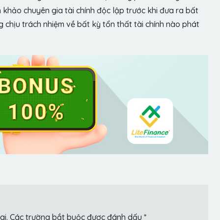
khảo chuyên gia tài chính độc lập trước khi đưa ra bất
chịu trách nhiệm về bất kỳ tổn thất tài chính nào phát
ai.
Các trường bắt buộc được đánh dấu
*