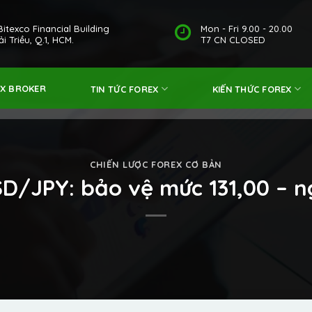
Bitexco Financial Building
Mon - Fri 9.00 - 20.00
i Triều, Q.1, HCM.
T7 CN CLOSED
EX BROKER
TIN TỨC FOREX
KIẾN THỨC FOREX
CHIẾN LƯỢC FOREX CƠ BẢN
SD/JPY: bảo vệ mức 131,00 –