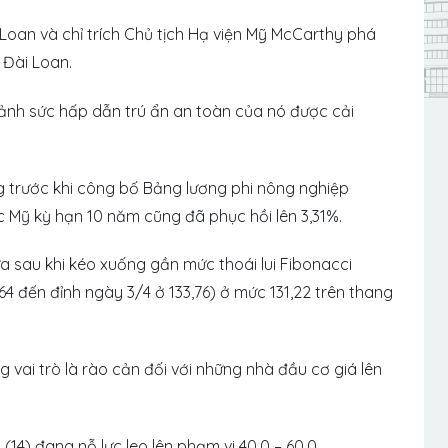
oan và chỉ trích Chủ tịch Hạ viện Mỹ McCarthy phá
 Đài Loan.
cảnh sức hấp dẫn trú ẩn an toàn của nó được cải
ng trước khi công bố Bảng lương phi nông nghiệp
bạc Mỹ kỳ hạn 10 năm cũng đã phục hồi lên 3,31%.
sau khi kéo xuống gần mức thoái lui Fibonacci
4 đến đỉnh ngày 3/4 ở 133,76) ở mức 131,22 trên thang
vai trò là rào cản đối với những nhà đầu cơ giá lên
(14) đang nỗ lực leo lên phạm vi 40,0 – 60,0.