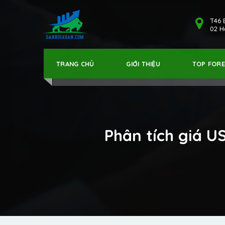
T46 
02 Hả
TRANG CHỦ
GIỚI THIỆU
TOP FOR
Phân tích giá U