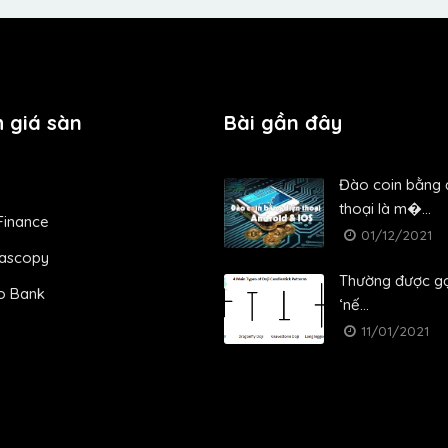
 giá sàn
Bài gần đây
Đào coin bằng 
thoại là m�...
Finance
01/12/2021
ascopy
Thường được gọ
o Bank
‘nế...
11/01/2021