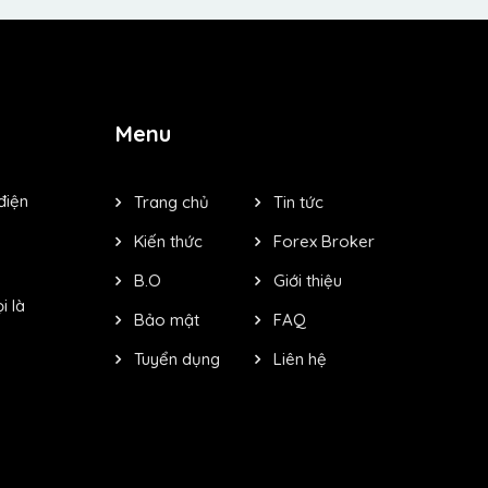
Menu
điện
Trang chủ
Tin tức
Kiến thức
Forex Broker
B.O
Giới thiệu
i là
Bảo mật
FAQ
Tuyển dụng
Liên hệ