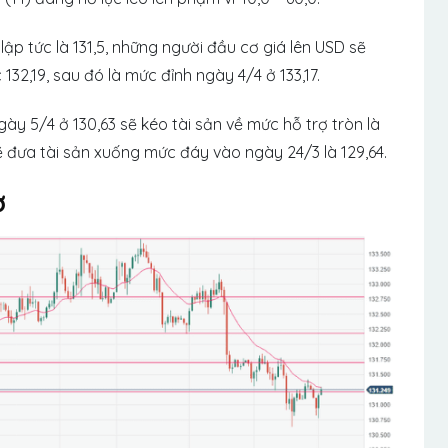
p tức là 131,5, những người đầu cơ giá lên USD sẽ
132,19, sau đó là mức đỉnh ngày 4/4 ở 133,17.
ày 5/4 ở 130,63 sẽ kéo tài sản về mức hỗ trợ tròn là
ẽ đưa tài sản xuống mức đáy vào ngày 24/3 là 129,64.
ờ