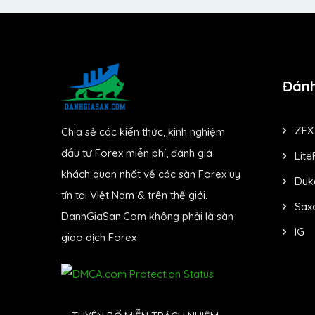
Đánh
ZFX
Chia sẻ các kiến thức, kinh nghiệm
đầu tư Forex miễn phí, đánh giá
Lite
khách quan nhất về các sàn Forex uy
Duk
tín tại Việt Nam & trên thế giới.
Sax
DanhGiaSan.Com không phải là sàn
IG
giao dịch Forex