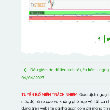
Dầu giảm do dữ liệu kinh tế yếu kém – ngày
06/04/2023
TUYÊN BỐ MIỄN TRÁCH NHIỆM
:
Giao dịch ngoại 
mức độ rủi ro cao và không phù hợp với tất cả n
dung trên website danhgiasan.com chỉ mang tính 