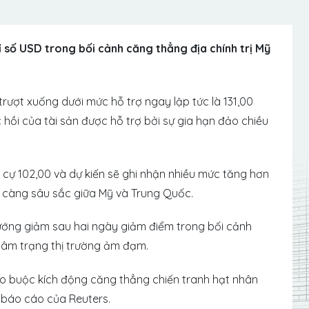
 số USD trong bối cảnh căng thẳng địa chính trị Mỹ
trượt xuống dưới mức hỗ trợ ngay lập tức là 131,00
 hồi của tài sản được hỗ trợ bởi sự gia hạn đảo chiều
ự 102,00 và dự kiến ​​sẽ ghi nhận nhiều mức tăng hơn
y càng sâu sắc giữa Mỹ và Trung Quốc.
ướng giảm sau hai ngày giảm điểm trong bối cảnh
y tâm trạng thị trường ảm đạm.
áo buộc kích động căng thẳng chiến tranh hạt nhân
 báo cáo của Reuters.