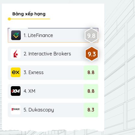
Bảng xếp hạng
9.8
1. LiteFinance
9.3
2. Interactive Brokers
3. Exness
8.8
4. XM
8.8
5. Dukascopy
8.3