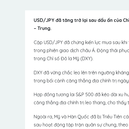
USD/JPY đã tăng trở lại sau dấu ấn của Chỉ
– Trung.
Cặp USD/JPY đã chứng kiến ​​lực mua sau khi 
trong phiên giao dịch châu Á. Động thái phục
trong Chỉ số Đô la Mỹ (DXY).
DXY đã vững chắc leo lên trên ngưỡng kháng c
trong bối cảnh căng thẳng địa chính trị ngà
Hợp đồng tương lai S&P 500 đã kéo dài xu h
căng thẳng địa chính trị leo thang, cho thấ
Ngoài ra, Mỹ và Hàn Quốc đã bị Triều Tiên c
sau hoạt động tập trận quân sự chung, theo