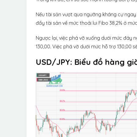
Nếu tài sản vượt qua ngưỡng kháng cự ngay lậ
đẩy tài sản về mức thoái lui Fibo 38,2% ở mức 
Ngược lại, việc phá vỡ xuống dưới mức đáy ng
130,00. Việc phá vỡ dưới mức hỗ trợ 130,00 s
USD/JPY: Biểu đồ hàng gi