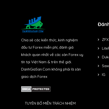
Đánh
ZFX
Chia sẻ các kiến thức, kinh nghiệm
đầu tư Forex miễn phí, đánh giá
Lite
khách quan nhất về các sàn Forex uy
Duk
tín tại Việt Nam & trên thế giới.
Sax
DanhGiaSan.Com không phải là sàn
IG
giao dịch Forex
TUYÊN BỐ MIỄN TRÁCH NHIỆM