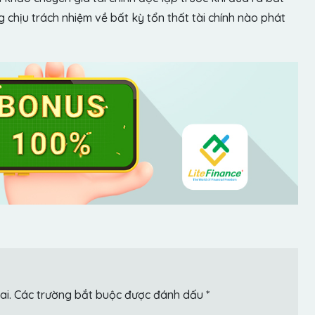
chịu trách nhiệm về bất kỳ tổn thất tài chính nào phát
ai.
Các trường bắt buộc được đánh dấu
*