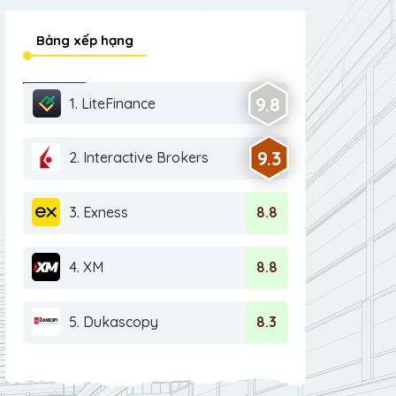
Bảng xếp hạng
9.8
1. LiteFinance
9.3
2. Interactive Brokers
3. Exness
8.8
4. XM
8.8
5. Dukascopy
8.3