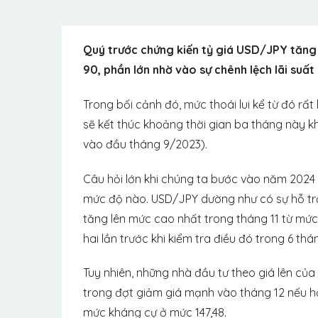
Quý trước chứng kiến ​​tỷ giá USD/JPY tăng
90, phần lớn nhờ vào sự chênh lệch lãi suất
Trong bối cảnh đó, mức thoái lui kể từ đó rất
sẽ kết thúc khoảng thời gian ba tháng này k
vào đầu tháng 9/2023).
Câu hỏi lớn khi chúng ta bước vào năm 2024 l
mức độ nào. USD/JPY dường như có sự hỗ trợ 
tăng lên mức cao nhất trong tháng 11 từ mứ
hai lần trước khi kiểm tra điều đó trong 6 th
Tuy nhiên, những nhà đầu tư theo giá lên của
trong đợt giảm giá mạnh vào tháng 12 nếu họ
mức kháng cự ở mức 147,48.