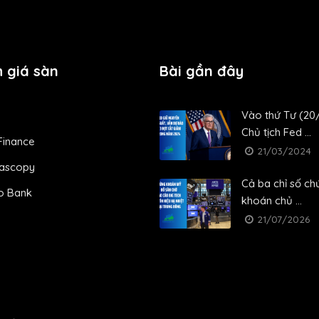
 giá sàn
Bài gần đây
Vào thứ Tư (20/
Chủ tịch Fed ...
Finance
21/03/2024
ascopy
Cả ba chỉ số ch
o Bank
khoán chủ ...
21/07/2026