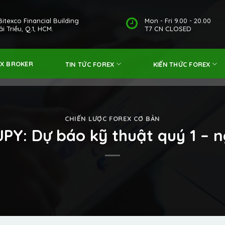
Bitexco Financial Building
Mon - Fri 9.00 - 20.00
i Triều, Q.1, HCM.
T7 CN CLOSED
EX BROKER
TIN TỨC FOREX
KIẾN THỨC FOREX
CHIẾN LƯỢC FOREX CƠ BẢN
JPY: Dự báo kỹ thuật quý 1 – 