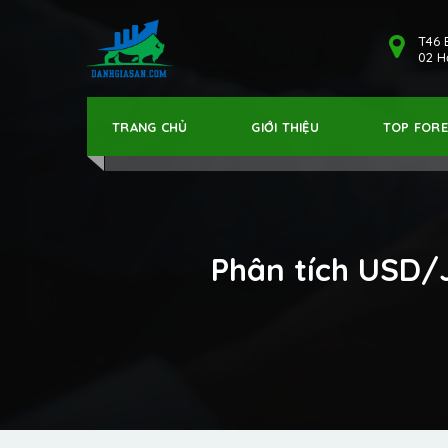
T46 
02 Hả
TRANG CHỦ
GIỚI THIỆU
TOP FOR
Phân tích USD/