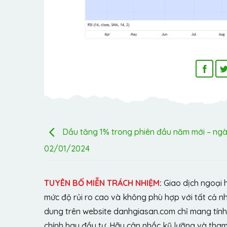
Dầu tăng 1% trong phiên đầu năm mới – ng
02/01/2024
TUYÊN BỐ MIỄN TRÁCH NHIỆM
:
Giao dịch ngoại 
mức độ rủi ro cao và không phù hợp với tất cả n
dung trên website danhgiasan.com chỉ mang tính 
chính hay đầu tư. Hãy cân nhắc kỹ lưỡng và tham 