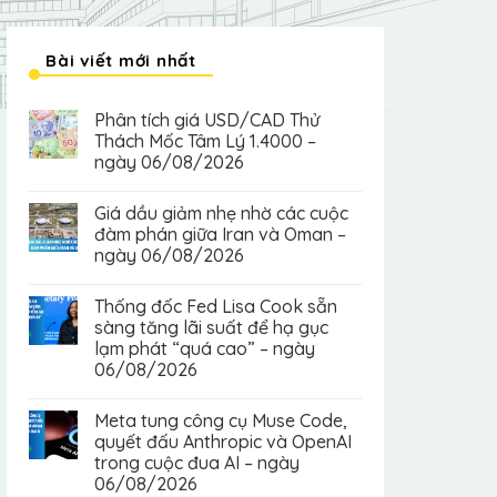
Bài viết mới nhất
Phân tích giá USD/CAD Thử
Thách Mốc Tâm Lý 1.4000 –
ngày 06/08/2026
Giá dầu giảm nhẹ nhờ các cuộc
đàm phán giữa Iran và Oman –
ngày 06/08/2026
Thống đốc Fed Lisa Cook sẵn
sàng tăng lãi suất để hạ gục
lạm phát “quá cao” – ngày
06/08/2026
Meta tung công cụ Muse Code,
quyết đấu Anthropic và OpenAI
trong cuộc đua AI – ngày
06/08/2026