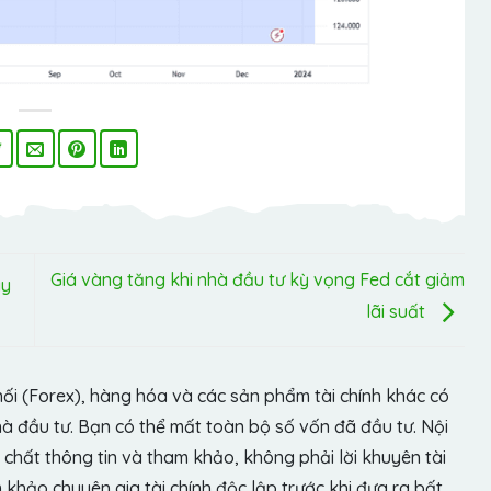
Giá vàng tăng khi nhà đầu tư kỳ vọng Fed cắt giảm
ày
lãi suất
hối (Forex), hàng hóa và các sản phẩm tài chính khác có
hà đầu tư. Bạn có thể mất toàn bộ số vốn đã đầu tư. Nội
chất thông tin và tham khảo, không phải lời khuyên tài
khảo chuyên gia tài chính độc lập trước khi đưa ra bất