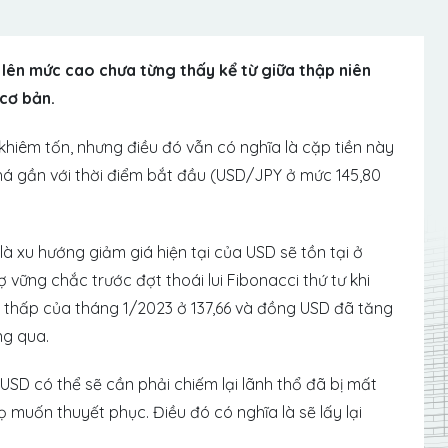
 lên mức cao chưa từng thấy kể từ giữa thập niên
 cơ bản.
 khiêm tốn, nhưng điều đó vẫn có nghĩa là cặp tiền này
há gần với thời điểm bắt đầu (USD/JPY ở mức 145,80
à xu hướng giảm giá hiện tại của USD sẽ tồn tại ở
vững chắc trước đợt thoái lui Fibonacci thứ tư khi
c thấp của tháng 1/2023 ở 137,66 và đồng USD đã tăng
áng qua.
 USD có thể sẽ cần phải chiếm lại lãnh thổ đã bị mất
 muốn thuyết phục. Điều đó có nghĩa là sẽ lấy lại