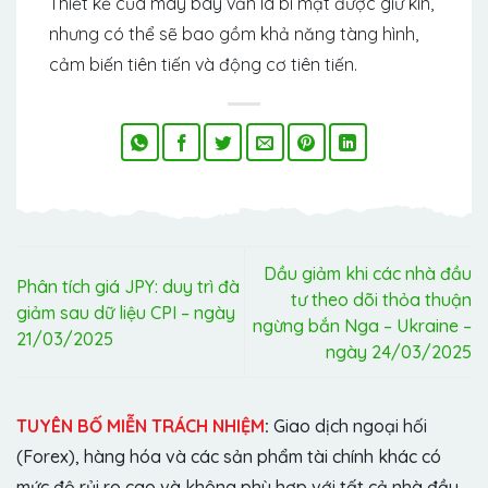
Thiết kế của máy bay vẫn là bí mật được giữ kín,
nhưng có thể sẽ bao gồm khả năng tàng hình,
cảm biến tiên tiến và động cơ tiên tiến.
Dầu giảm khi các nhà đầu
Phân tích giá JPY: duy trì đà
tư theo dõi thỏa thuận
giảm sau dữ liệu CPI – ngày
ngừng bắn Nga – Ukraine –
21/03/2025
ngày 24/03/2025
TUYÊN BỐ MIỄN TRÁCH NHIỆM
:
Giao dịch ngoại hối
(Forex), hàng hóa và các sản phẩm tài chính khác có
mức độ rủi ro cao và không phù hợp với tất cả nhà đầu