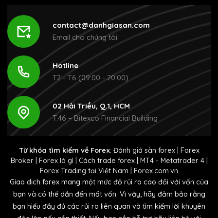
contact@danhgiasan.com
Email cho chúng tôi
Hotline
T2 - T6 (09:00 - 20:00)
02 Hải Triều, Q.1, HCM
T.46 – Bitexco Financial Building
Từ khóa tìm kiếm về Forex
:
Đánh giá sàn forex
|
Forex
Broker
|
Forex là gì
|
Cách trade forex
|
MT4 - Metatrader 4
|
Forex Trading tại Việt Nam
|
Forex.com.vn
Giao dịch forex mang một mức độ rủi ro cao đối với vốn của
bạn và có thể dẫn đến mất vốn. Vì vậy, hãy đảm bảo rằng
bạn hiểu đầy đủ các rủi ro liên quan và tìm kiếm lời khuyên