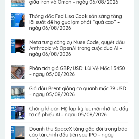
giữa Iran và Oman – ngày 06/08/2026
Thống đốc Fed Lisa Cook sẵn sàng tăng
lãi suất để hạ gục lạm phát “quá cao” –
ngày 06/08/2026
Meta tung công cụ Muse Code, quyết đấu
Anthropic và OpenAI trong cuộc đua AI –
ngày 06/08/2026
Phân tích giá GBP/USD: Lùi Về Mốc 1.3450
– ngày 05/08/2026
Giá dầu Brent giằng co quanh mốc 79 USD
– ngày 05/08/2026
Chứng khoán Mỹ lập kỷ lục mới nhờ lực đẩy
từ cổ phiếu AI – ngày 05/08/2026
Doanh thu SpaceX tăng gấp đôi trong báo
cáo tài chính đầu tiên sau IPO – ngày