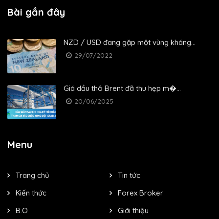
Bài gần đây
NZD / USD đang gặp một vùng kháng...
29/07/2022
Giá dầu thô Brent đã thu hẹp m�...
20/06/2025
Menu
Trang chủ
Tin tức
Kiến thức
Forex Broker
B.O
Giới thiệu