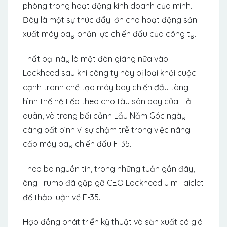
phòng trong hoạt động kinh doanh của mình.
Đây là một sự thúc đẩy lớn cho hoạt động sản
xuất máy bay phản lực chiến đấu của công ty.
Thất bại này là một đòn giáng nữa vào
Lockheed sau khi công ty này bị loại khỏi cuộc
cạnh tranh chế tạo máy bay chiến đấu tàng
hình thế hệ tiếp theo cho tàu sân bay của Hải
quân, và trong bối cảnh Lầu Năm Góc ngày
càng bất bình vì sự chậm trễ trong việc nâng
cấp máy bay chiến đấu F-35.
Theo ba nguồn tin, trong những tuần gần đây,
ông Trump đã gặp gỡ CEO Lockheed Jim Taiclet
để thảo luận về F-35.
Hợp đồng phát triển kỹ thuật và sản xuất có giá