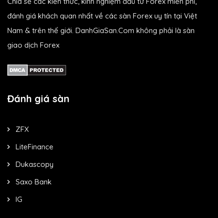
Chia sẻ các kiến thức, kinh nghiệm đầu tư Forex miễn phí,
đánh giá khách quan nhất về các sàn Forex uy tín tại Việt
Nam & trên thế giới. DanhGiaSan.Com không phải là sàn
giao dịch Forex
Đánh giá sàn
ZFX
LiteFinance
Dukascopy
Saxo Bank
IG