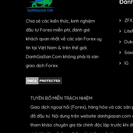
Đánh
ZFX
Chia sẻ các kiến thức, kinh nghiệm
đầu tư Forex miễn phí, đánh giá
Lite
khách quan nhất về các sàn Forex uy
Duk
tín tại Việt Nam & trên thế giới.
Sax
DanhGiaSan.Com không phải là sàn
IG
giao dịch Forex
TUYÊN BỐ MIỄN TRÁCH NHIỆM
Giao dịch ngoại hối (Forex), hàng hóa và các sản 
đã đầu tư. Nội dung trên website danhgiasan.com c
tham khảo chuyên gia tài chính độc lập trước khi 