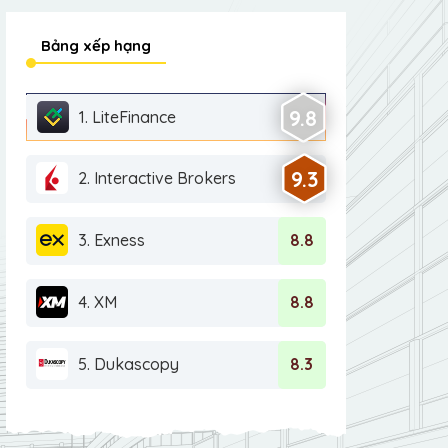
Bảng xếp hạng
9.8
1. LiteFinance
9.3
2. Interactive Brokers
3. Exness
8.8
4. XM
8.8
5. Dukascopy
8.3