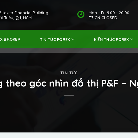
Bitexco Financial Building
Mon - Fri 9.00 - 20.00
i Triều, Q.1, HCM.
T7 CN CLOSED
EX BROKER
TIN TỨC FOREX
KIẾN THỨC FOREX
TIN TỨC
 theo góc nhìn đồ thị P&F – 