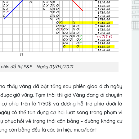
nhìn đồ thị P&F – Ngày 01/04/2021
ho thấy vàng đã bật tăng sau phiên giao dịch ngày
ược giữ vững. Tạm thời thì giá Vàng đang di chuyển
ự phía trên là 1750$ và đường hỗ trợ phía dưới là
ngày có thể tận dụng cơ hội lướt sóng trong phạm vi
 sự phục hồi về trạng thái cân bằng – đường kháng cự
vùng cân bằng đều là các tín hiệu mua/bán!