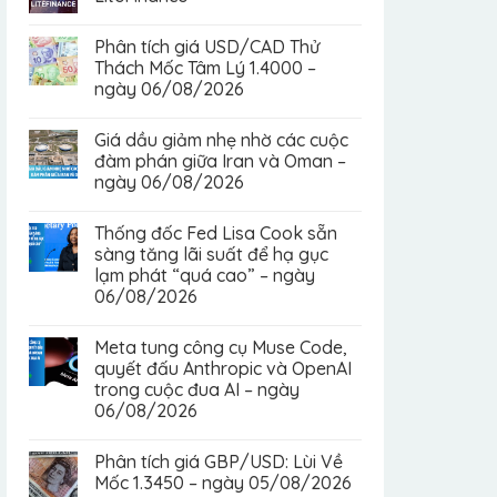
Phân tích giá USD/CAD Thử
Thách Mốc Tâm Lý 1.4000 –
ngày 06/08/2026
Giá dầu giảm nhẹ nhờ các cuộc
đàm phán giữa Iran và Oman –
ngày 06/08/2026
Thống đốc Fed Lisa Cook sẵn
sàng tăng lãi suất để hạ gục
lạm phát “quá cao” – ngày
06/08/2026
Meta tung công cụ Muse Code,
quyết đấu Anthropic và OpenAI
trong cuộc đua AI – ngày
06/08/2026
Phân tích giá GBP/USD: Lùi Về
Mốc 1.3450 – ngày 05/08/2026