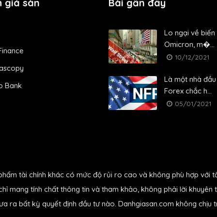
 giá sàn
Bài gần đây
Lo ngại về biến
Omicron, m�...
Finance
10/12/2021
ascopy
Là một nhà đầu
o Bank
Forex chắc h...
05/01/2021
phẩm tài chính khác có mức độ rủi ro cao và không phù hợp với t
hỉ mang tính chất thông tin và tham khảo, không phải lời khuyên t
đưa ra bất kỳ quyết định đầu tư nào. Danhgiasan.com không chịu tr