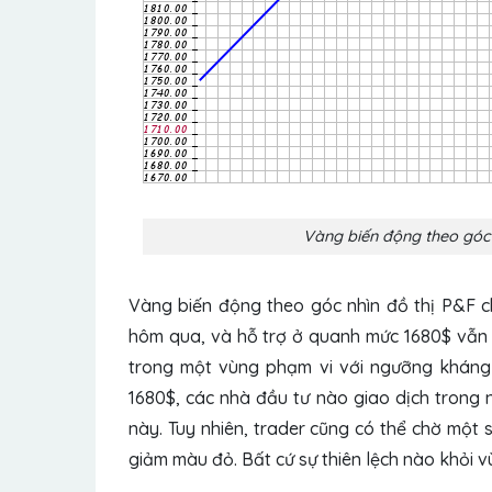
Vàng biến động theo góc 
Vàng biến động theo góc nhìn đồ thị P&F c
hôm qua, và hỗ trợ ở quanh mức 1680$ vẫn đ
trong một vùng phạm vi với ngưỡng kháng c
1680$, các nhà đầu tư nào giao dịch trong 
này. Tuy nhiên, trader cũng có thể chờ một
giảm màu đỏ. Bất cứ sự thiên lệch nào khỏi 