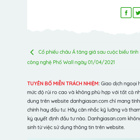
Cổ phiếu châu Á tăng giá sau cuộc biểu tình
công nghệ Phố Wall ngày 01/04/2021
TUYÊN BỐ MIỄN TRÁCH NHIỆM
:
Giao dịch ngoại 
mức độ rủi ro cao và không phù hợp với tất cả n
dung trên website danhgiasan.com chỉ mang tính 
chính hay đầu tư. Hãy cân nhắc kỹ lưỡng và tham 
kỳ quyết định đầu tư nào. Danhgiasan.com không 
sinh từ việc sử dụng thông tin trên website.