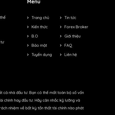
Menu
 thể
Trang chủ
Tin tức
Kiến thức
Forex Broker
B.O
Giới thiệu
 tư
Bảo mật
FAQ
Tuyển dụng
Liên hệ
ất cả nhà đầu tư. Bạn có thể mất toàn bộ số vốn
ài chính hay đầu tư. Hãy cân nhắc kỹ lưỡng và
ách nhiệm về bất kỳ tổn thất tài chính nào phát