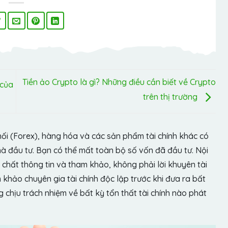
Tiền ảo Crypto là gì? Những điều cần biết về Crypto
 của
trên thị trường
hối (Forex), hàng hóa và các sản phẩm tài chính khác có
hà đầu tư. Bạn có thể mất toàn bộ số vốn đã đầu tư. Nội
chất thông tin và tham khảo, không phải lời khuyên tài
khảo chuyên gia tài chính độc lập trước khi đưa ra bất
chịu trách nhiệm về bất kỳ tổn thất tài chính nào phát