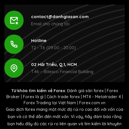
contact@danhgiasan.com
Email cho chúng tôi
Hotline
T2 - T6 (09:00 - 20:00)
02 Hải Triều, Q.1, HCM
T.46 – Bitexco Financial Building
Từ khóa tìm kiếm về Forex
:
Đánh giá sàn forex
|
Forex
Broker
|
Forex là gì
|
Cách trade forex
|
MT4 - Metatrader 4
|
Forex Trading tại Việt Nam
|
Forex.com.vn
Giao dịch forex mang một mức độ rủi ro cao đối với vốn của
bạn và có thể dẫn đến mất vốn. Vì vậy, hãy đảm bảo rằng
bạn hiểu đầy đủ các rủi ro liên quan và tìm kiếm lời khuyên