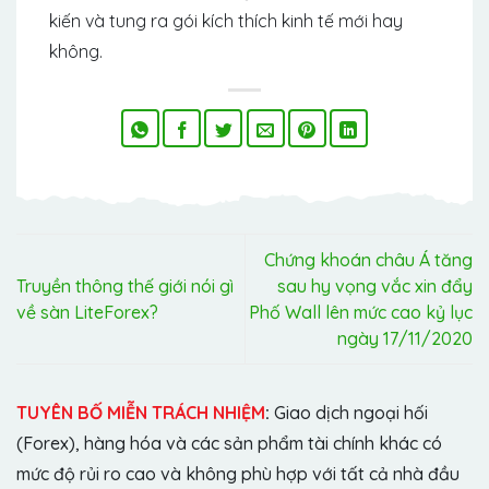
kiến và tung ra gói kích thích kinh tế mới hay
không.
Chứng khoán châu Á tăng
Truyền thông thế giới nói gì
sau hy vọng vắc xin đẩy
về sàn LiteForex?
Phố Wall lên mức cao kỷ lục
ngày 17/11/2020
TUYÊN BỐ MIỄN TRÁCH NHIỆM
:
Giao dịch ngoại hối
(Forex), hàng hóa và các sản phẩm tài chính khác có
mức độ rủi ro cao và không phù hợp với tất cả nhà đầu