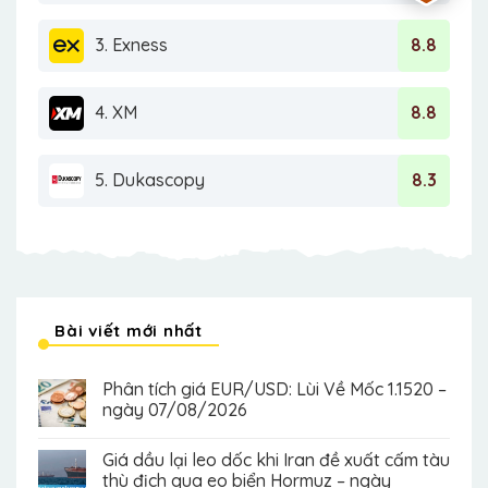
3. Exness
8.8
4. XM
8.8
5. Dukascopy
8.3
Bài viết mới nhất
Phân tích giá EUR/USD: Lùi Về Mốc 1.1520 –
ngày 07/08/2026
Giá dầu lại leo dốc khi Iran đề xuất cấm tàu
thù địch qua eo biển Hormuz – ngày