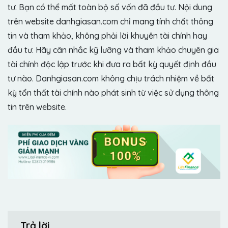
tư. Bạn có thể mất toàn bộ số vốn đã đầu tư. Nội dung
trên website danhgiasan.com chỉ mang tính chất thông
tin và tham khảo, không phải lời khuyên tài chính hay
đầu tư. Hãy cân nhắc kỹ lưỡng và tham khảo chuyên gia
tài chính độc lập trước khi đưa ra bất kỳ quyết định đầu
tư nào. Danhgiasan.com không chịu trách nhiệm về bất
kỳ tổn thất tài chính nào phát sinh từ việc sử dụng thông
tin trên website.
Trả lời