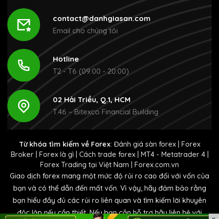
contact@danhgiasan.com
Email cho chúng tôi
Hotline
T2 - T6 (09:00 - 20:00)
02 Hải Triều, Q.1, HCM
T.46 – Bitexco Financial Building
Từ khóa tìm kiếm về Forex
:
Đánh giá sàn forex
|
Forex
Broker
|
Forex là gì
|
Cách trade forex
|
MT4 - Metatrader 4
|
Forex Trading tại Việt Nam
|
Forex.com.vn
Giao dịch forex mang một mức độ rủi ro cao đối với vốn của
bạn và có thể dẫn đến mất vốn. Vì vậy, hãy đảm bảo rằng
bạn hiểu đầy đủ các rủi ro liên quan và tìm kiếm lời khuyên
độc lập nếu cần thiết. Nếu bạn cần hỗ trợ hãy liên hệ với