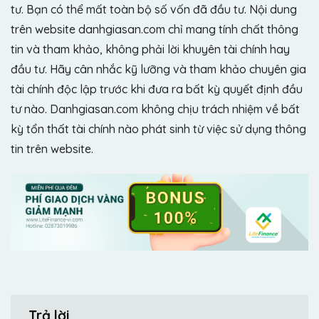
tư. Bạn có thể mất toàn bộ số vốn đã đầu tư. Nội dung
trên website danhgiasan.com chỉ mang tính chất thông
tin và tham khảo, không phải lời khuyên tài chính hay
đầu tư. Hãy cân nhắc kỹ lưỡng và tham khảo chuyên gia
tài chính độc lập trước khi đưa ra bất kỳ quyết định đầu
tư nào. Danhgiasan.com không chịu trách nhiệm về bất
kỳ tổn thất tài chính nào phát sinh từ việc sử dụng thông
tin trên website.
Trả lời