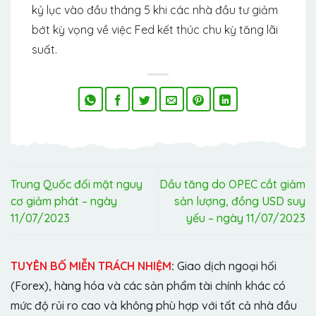
kỷ lục vào đầu tháng 5 khi các nhà đầu tư giảm
bớt kỳ vọng về việc Fed kết thúc chu kỳ tăng lãi
suất.
Trung Quốc đối mặt nguy
Dầu tăng do OPEC cắt giảm
cơ giảm phát – ngày
sản lượng, đồng USD suy
11/07/2023
yếu – ngày 11/07/2023
TUYÊN BỐ MIỄN TRÁCH NHIỆM
:
Giao dịch ngoại hối
(Forex), hàng hóa và các sản phẩm tài chính khác có
mức độ rủi ro cao và không phù hợp với tất cả nhà đầu