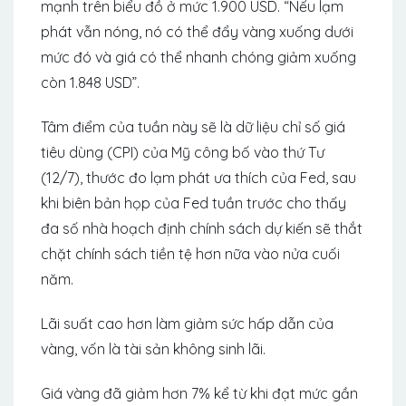
mạnh trên biểu đồ ở mức 1.900 USD. “Nếu lạm
phát vẫn nóng, nó có thể đẩy vàng xuống dưới
mức đó và giá có thể nhanh chóng giảm xuống
còn 1.848 USD”.
Tâm điểm của tuần này sẽ là dữ liệu chỉ số giá
tiêu dùng (CPI) của Mỹ công bố vào thứ Tư
(12/7), thước đo lạm phát ưa thích của Fed, sau
khi biên bản họp của Fed tuần trước cho thấy
đa số nhà hoạch định chính sách dự kiến ​​sẽ thắt
chặt chính sách tiền tệ hơn nữa vào nửa cuối
năm.
Lãi suất cao hơn làm giảm sức hấp dẫn của
vàng, vốn là tài sản không sinh lãi.
Giá vàng đã giảm hơn 7% kể từ khi đạt mức gần