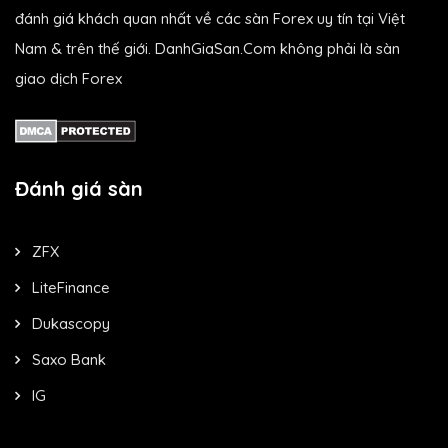
đánh giá khách quan nhất về các sàn Forex uy tín tại Việt
Nam & trên thế giới. DanhGiaSan.Com không phải là sàn
giao dịch Forex
Đánh giá sàn
ZFX
LiteFinance
Dukascopy
Saxo Bank
IG