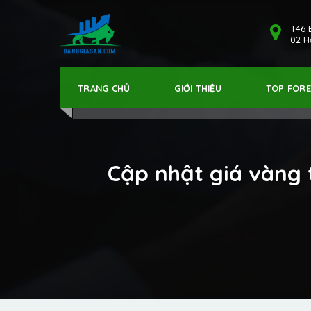
T46 
02 Hả
TRANG CHỦ
GIỚI THIỆU
TOP FOR
Cập nhật giá vàng 