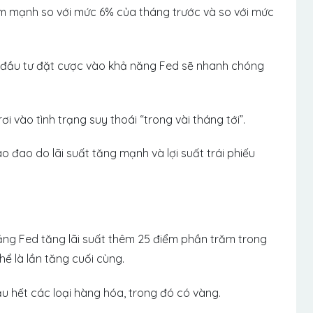
ảm mạnh so với mức 6% của tháng trước và so với mức
i đầu tư đặt cược vào khả năng Fed sẽ nhanh chóng
 vào tình trạng suy thoái “trong vài tháng tới”.
o đao do lãi suất tăng mạnh và lợi suất trái phiếu
năng Fed tăng lãi suất thêm 25 điểm phần trăm trong
hể là lần tăng cuối cùng.
 hết các loại hàng hóa, trong đó có vàng.