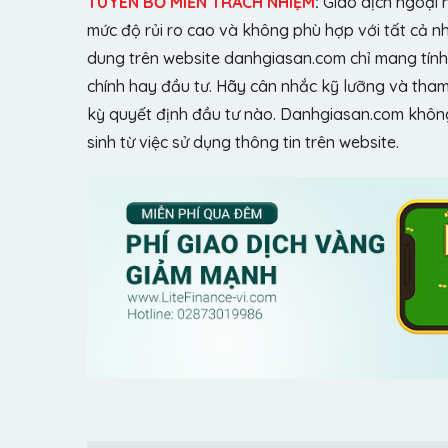
TUYÊN BỐ MIỄN TRÁCH NHIỆM
:
Giao dịch ngoại 
mức độ rủi ro cao và không phù hợp với tất cả n
dung trên website danhgiasan.com chỉ mang tính 
chính hay đầu tư. Hãy cân nhắc kỹ lưỡng và tham 
kỳ quyết định đầu tư nào. Danhgiasan.com không 
sinh từ việc sử dụng thông tin trên website.