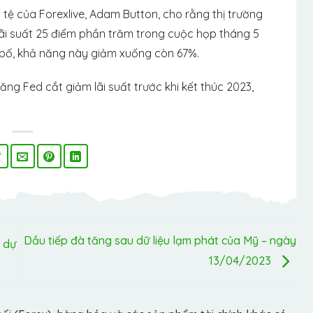
n tệ của Forexlive, Adam Button, cho rằng thị trường
ãi suất 25 điểm phần trăm trong cuộc họp tháng 5
g bố, khả năng này giảm xuống còn 67%.
ng Fed cắt giảm lãi suất trước khi kết thúc 2023,
Dầu tiếp đà tăng sau dữ liệu lạm phát của Mỹ – ngày
 dự
13/04/2023