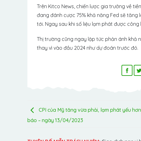
Trên Kitco News, chiến lược gia trưởng về tiề
đang đánh cược 75% khả năng Fed sẽ tăng l
tới. Ngay sau khi số liệu lạm phát được côn
Thị trường cũng ngay lập tức phản ánh khả nă
thay vì vào đầu 2024 như dự đoán trước đó.
CPI của Mỹ tăng vừa phải, lạm phát yếu hơn
báo – ngày 13/04/2023