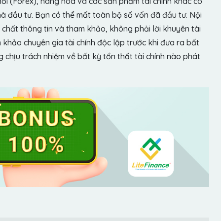
hối (Forex), hàng hóa và các sản phẩm tài chính khác có
hà đầu tư. Bạn có thể mất toàn bộ số vốn đã đầu tư. Nội
chất thông tin và tham khảo, không phải lời khuyên tài
khảo chuyên gia tài chính độc lập trước khi đưa ra bất
chịu trách nhiệm về bất kỳ tổn thất tài chính nào phát