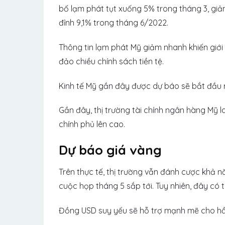
bố lạm phát tụt xuống 5% trong tháng 3, gi
đỉnh 9,1% trong tháng 6/2022.
Thông tin lạm phát Mỹ giảm nhanh khiến giớ
đảo chiều chính sách tiền tệ.
Kinh tế Mỹ gần đây được dự báo sẽ bắt đầu rơi
Gần đây, thị trường tài chính ngân hàng Mỹ la
chính phủ lên cao.
Dự báo giá vàng
Trên thực tế, thị trường vẫn đánh cược khả 
cuộc họp tháng 5 sắp tới. Tuy nhiên, đây có t
Đồng USD suy yếu sẽ hỗ trợ mạnh mẽ cho hầu