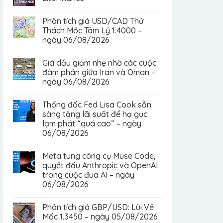
Phân tích giá USD/CAD Thử
Thách Mốc Tâm Lý 1.4000 –
ngày 06/08/2026
Giá dầu giảm nhẹ nhờ các cuộc
đàm phán giữa Iran và Oman –
ngày 06/08/2026
Thống đốc Fed Lisa Cook sẵn
sàng tăng lãi suất để hạ gục
lạm phát “quá cao” – ngày
06/08/2026
Meta tung công cụ Muse Code,
quyết đấu Anthropic và OpenAI
trong cuộc đua AI – ngày
06/08/2026
Phân tích giá GBP/USD: Lùi Về
Mốc 1.3450 – ngày 05/08/2026