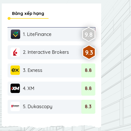
Bảng xếp hạng
9.8
1. LiteFinance
9.3
2. Interactive Brokers
3. Exness
8.8
4. XM
8.8
5. Dukascopy
8.3