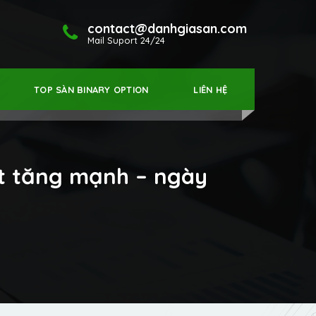
contact@danhgiasan.com
Mail Suport 24/24
TOP SÀN BINARY OPTION
LIÊN HỆ
ật tăng mạnh – ngày