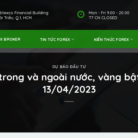
Bitexco Financial Building
Mon - Fri 9.00 - 20.00
i Triều, Q.1, HCM.
T7 CN CLOSED
EX BROKER
TIN TỨC FOREX
KIẾN THỨC FOREX
DỰ BÁO ĐẦU TƯ
trong và ngoài nước, vàng b
13/04/2023