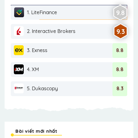
9.8
1. LiteFinance
9.3
2. Interactive Brokers
3. Exness
8.8
4. XM
8.8
5. Dukascopy
8.3
Bài viết mới nhất