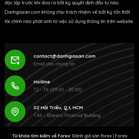
độc lập trước khi đưa ra bất kỳ quyết định đầu tư nào.
Danhgiasan.com không chịu trách nhiệm về bất kỳ tổn thất
tài chính nào phát sinh từ việc sử dụng thông tin trên website.
contact@danhgiasan.com
Email cho chúng tôi
Hotline
T2 - T6 (09:00 - 20:00)
02 Hải Triều, Q.1, HCM
T.46 – Bitexco Financial Building
Từ khóa tìm kiếm về Forex
:
Đánh giá sàn forex
|
Forex