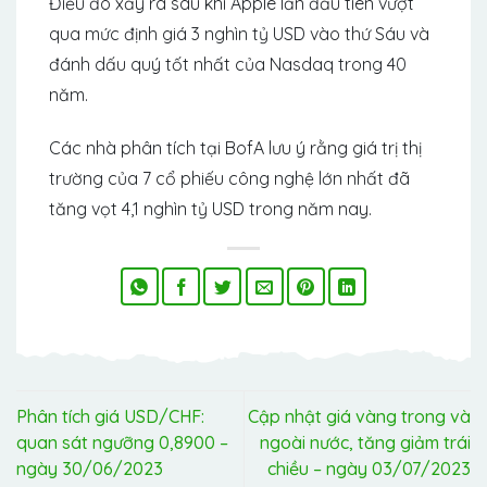
Điều đó xảy ra sau khi Apple lần đầu tiên vượt
qua mức định giá 3 nghìn tỷ USD vào thứ Sáu và
đánh dấu quý tốt nhất của Nasdaq trong 40
năm.
Các nhà phân tích tại BofA lưu ý rằng giá trị thị
trường của 7 cổ phiếu công nghệ lớn nhất đã
tăng vọt 4,1 nghìn tỷ USD trong năm nay.
Phân tích giá USD/CHF:
Cập nhật giá vàng trong và
quan sát ngưỡng 0,8900 –
ngoài nước, tăng giảm trái
ngày 30/06/2023
chiều – ngày 03/07/2023