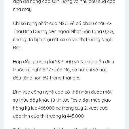
dịch đã nâng cao sản lượng và nhu cầu của các
nhà máy.
Chỉ số rộng nhất của MSCI về cổ phiếu châu Á-
Thái Bình Dương bên ngoài Nhật Bản tăng 0,2%,
nhưng đã bị tụt lại rất xa so với thị trường Nhật
Bản.
Hợp đồng tương lai S&P 500 và Nasdaq ổn định
trước kỳ nghỉ lễ 4/7 của Mỹ, cả hai chỉ số này
đều tăng hơn 6% trong tháng 6.
Lĩnh vực công nghệ cao có thể nhận được một
sự thúc đẩy khác từ tin tức Tesla đạt mức giao
hàng kỷ lục 466.000 xe trong quý 2, vượt qua
ước tính của thị trường là 445.000.