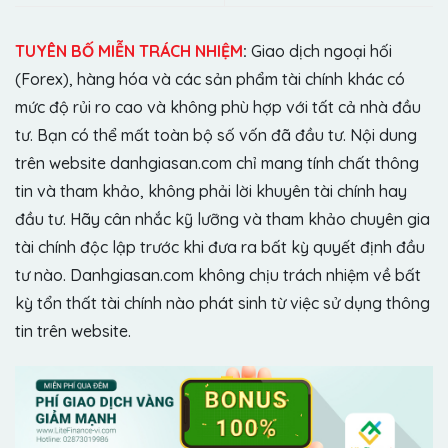
TUYÊN BỐ MIỄN TRÁCH NHIỆM
:
Giao dịch ngoại hối
(Forex), hàng hóa và các sản phẩm tài chính khác có
mức độ rủi ro cao và không phù hợp với tất cả nhà đầu
tư. Bạn có thể mất toàn bộ số vốn đã đầu tư. Nội dung
trên website danhgiasan.com chỉ mang tính chất thông
tin và tham khảo, không phải lời khuyên tài chính hay
đầu tư. Hãy cân nhắc kỹ lưỡng và tham khảo chuyên gia
tài chính độc lập trước khi đưa ra bất kỳ quyết định đầu
tư nào. Danhgiasan.com không chịu trách nhiệm về bất
kỳ tổn thất tài chính nào phát sinh từ việc sử dụng thông
tin trên website.