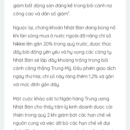
giảm bất động sản đáng kể trong bối cảnh nợ
công cao và dân số giảm”.
Ngược lại, chứng khoán Nhật Bản đang bùng nổ
khi làn sóng mua ở nước ngoài đã nâng chỉ số
Nikkei lên gần 20% trong quý trước, được thúc
đẩy bởi đồng yên yếu và hy vọng các công ty
Nhật Bản sẽ lấp đầy khoảng trống trong bối
cảnh căng thẳng Trung-Mỹ. Đầu phiên giao dịch
ngày thứ Hai, chỉ số này tăng thêm 1,2% và gần
với mức đỉnh gần đây.
Một cuộc khảo sát từ Ngân hàng Trung ương
Nhật Bản cho thấy tâm lý kinh doanh được cải
thiện trong quý 2 khi giảm bớt các hạn chế về
nguồn cung và việc dỡ bỏ các hạn chế về đại