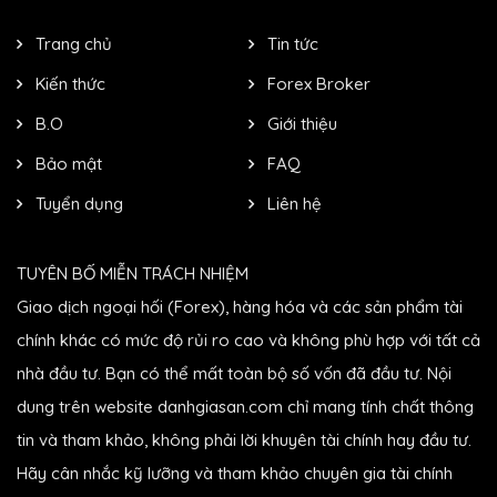
Trang chủ
Tin tức
Kiến thức
Forex Broker
B.O
Giới thiệu
Bảo mật
FAQ
Tuyển dụng
Liên hệ
TUYÊN BỐ MIỄN TRÁCH NHIỆM
Giao dịch ngoại hối (Forex), hàng hóa và các sản phẩm tài
chính khác có mức độ rủi ro cao và không phù hợp với tất cả
nhà đầu tư. Bạn có thể mất toàn bộ số vốn đã đầu tư. Nội
dung trên website danhgiasan.com chỉ mang tính chất thông
tin và tham khảo, không phải lời khuyên tài chính hay đầu tư.
Hãy cân nhắc kỹ lưỡng và tham khảo chuyên gia tài chính