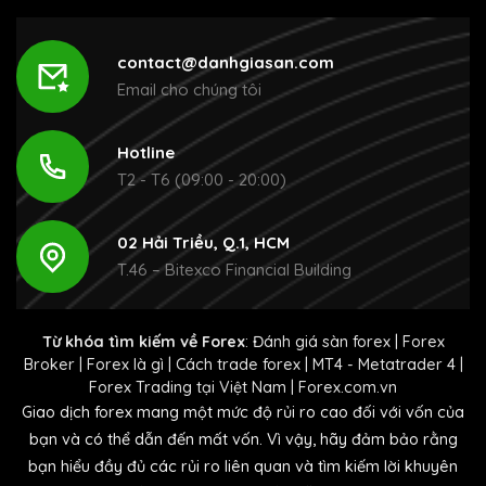
contact@danhgiasan.com
Email cho chúng tôi
Hotline
T2 - T6 (09:00 - 20:00)
02 Hải Triều, Q.1, HCM
T.46 – Bitexco Financial Building
Từ khóa tìm kiếm về Forex
:
Đánh giá sàn forex
|
Forex
Broker
|
Forex là gì
|
Cách trade forex
|
MT4 - Metatrader 4
|
Forex Trading tại Việt Nam
|
Forex.com.vn
Giao dịch forex mang một mức độ rủi ro cao đối với vốn của
bạn và có thể dẫn đến mất vốn. Vì vậy, hãy đảm bảo rằng
bạn hiểu đầy đủ các rủi ro liên quan và tìm kiếm lời khuyên