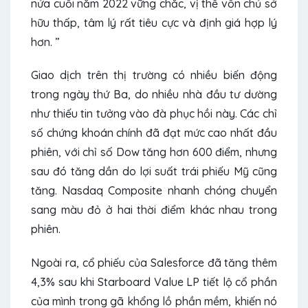
nửa cuối năm 2022 vững chắc, vị thế vốn chủ sở
hữu thấp, tâm lý rất tiêu cực và định giá hợp lý
hơn. ”
Giao dịch trên thị trường có nhiều biến động
trong ngày thứ Ba, do nhiều nhà đầu tư dường
như thiếu tin tưởng vào đà phục hồi này. Các chỉ
số chứng khoán chính đã đạt mức cao nhất đầu
phiên, với chỉ số Dow tăng hơn 600 điểm, nhưng
sau đó tăng dần do lợi suất trái phiếu Mỹ cũng
tăng. Nasdaq Composite nhanh chóng chuyển
sang màu đỏ ở hai thời điểm khác nhau trong
phiên.
Ngoài ra, cổ phiếu của Salesforce đã tăng thêm
4,3% sau khi Starboard Value LP tiết lộ cổ phần
của mình trong gã khổng lồ phần mềm, khiến nó