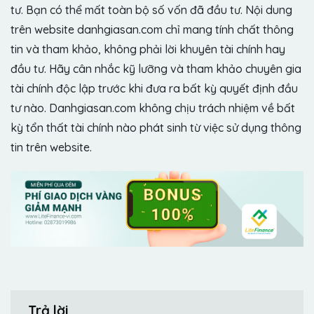
tư. Bạn có thể mất toàn bộ số vốn đã đầu tư. Nội dung
trên website danhgiasan.com chỉ mang tính chất thông
tin và tham khảo, không phải lời khuyên tài chính hay
đầu tư. Hãy cân nhắc kỹ lưỡng và tham khảo chuyên gia
tài chính độc lập trước khi đưa ra bất kỳ quyết định đầu
tư nào. Danhgiasan.com không chịu trách nhiệm về bất
kỳ tổn thất tài chính nào phát sinh từ việc sử dụng thông
tin trên website.
Trả lời