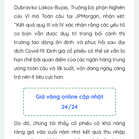
Dubravko Lakos-Bujas, Trưởng bộ phận Nghiên
cứu Vĩ mô Toàn cầu tại JPMorgan, nhận xét:
“Kết quả quý III và IV xác nhận rằng các yếu tố
cơ bản vẫn được duy trì trong bối cảnh thị
trường lao động ổn định. và phục hồi sau đại
dịch Covid-19. Định giá cổ phiếu có thể sẽ vẫn bị
hạn chế bởi quan điểm của các ngân hàng trung
ương toàn cầu và lãi suất, vốn đang ngày càng
trở nên ít tiêu cực hơn.
Giá vàng online cập nhật
24/24
Do đó, chúng tôi thấy cổ phiếu có khả năng
tăng giá vào cuối năm nhờ kết quả thu nhập