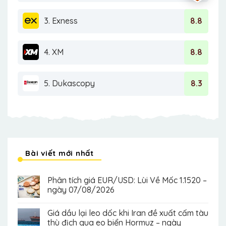
3. Exness
8.8
4. XM
8.8
5. Dukascopy
8.3
Bài viết mới nhất
Phân tích giá EUR/USD: Lùi Về Mốc 1.1520 –
ngày 07/08/2026
Giá dầu lại leo dốc khi Iran đề xuất cấm tàu
thù địch qua eo biển Hormuz – ngày