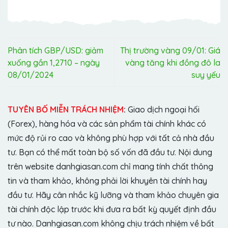
Phân tích GBP/USD: giảm
Thị trường vàng 09/01: Giá
xuống gần 1,2710 – ngày
vàng tăng khi đồng đô la
08/01/2024
suy yếu
TUYÊN BỐ MIỄN TRÁCH NHIỆM
:
Giao dịch ngoại hối
(Forex), hàng hóa và các sản phẩm tài chính khác có
mức độ rủi ro cao và không phù hợp với tất cả nhà đầu
tư. Bạn có thể mất toàn bộ số vốn đã đầu tư. Nội dung
trên website danhgiasan.com chỉ mang tính chất thông
tin và tham khảo, không phải lời khuyên tài chính hay
đầu tư. Hãy cân nhắc kỹ lưỡng và tham khảo chuyên gia
tài chính độc lập trước khi đưa ra bất kỳ quyết định đầu
tư nào. Danhgiasan.com không chịu trách nhiệm về bất