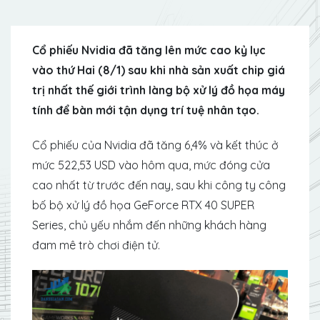
Cổ phiếu Nvidia đã tăng lên mức cao kỷ lục
vào thứ Hai (8/1) sau khi nhà sản xuất chip giá
trị nhất thế giới trình làng bộ xử lý đồ họa máy
tính để bàn mới tận dụng trí tuệ nhân tạo.
Cổ phiếu của Nvidia đã tăng 6,4% và kết thúc ở
mức 522,53 USD vào hôm qua, mức đóng cửa
cao nhất từ ​​trước đến nay, sau khi công ty công
bố bộ xử lý đồ họa GeForce RTX 40 SUPER
Series, chủ yếu nhắm đến những khách hàng
đam mê trò chơi điện tử.