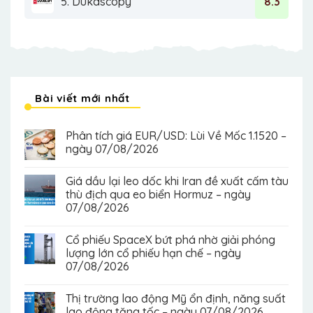
5. Dukascopy
8.3
Bài viết mới nhất
Phân tích giá EUR/USD: Lùi Về Mốc 1.1520 –
ngày 07/08/2026
Giá dầu lại leo dốc khi Iran đề xuất cấm tàu
thù địch qua eo biển Hormuz – ngày
07/08/2026
Cổ phiếu SpaceX bứt phá nhờ giải phóng
lượng lớn cổ phiếu hạn chế – ngày
07/08/2026
Thị trường lao động Mỹ ổn định, năng suất
lao động tăng tốc – ngày 07/08/2026