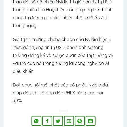
trao đổi số cổ phiếu Nvidia trị giá hơn 32 tỷ USD
trong phiên thứ Hai, khiến công ty này trở thành
công ty được giao dịch nhiều nhất ở Phố Wall
trong ngày .
Giá trị thị trường chứng khoán của Nvidia hiện ở
mức gần 1,3 nghìn tỷ USD, phản ánh sự tăng
trưởng đáng kể và sự lạc quan của thị trường về
vai trò của nó trong tương lai công nghệ do AI
điều khiển.
Đợt phục hồi mới nhất của cổ phiếu Nvidia đã
giúp đẩy chỉ số bán dẫn PHLX tăng cao hơn
3,3%.