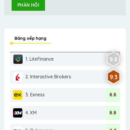
Bảng xếp hạng
9.8
1. LiteFinance
9.3
2. Interactive Brokers
3. Exness
8.8
4. XM
8.8