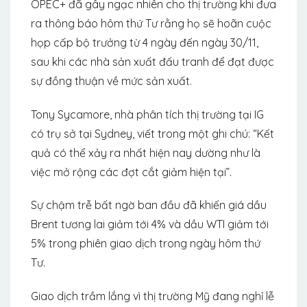
OPEC+ đã gây ngạc nhiên cho thị trường khi đưa
ra thông báo hôm thứ Tư rằng họ sẽ hoãn cuộc
họp cấp bộ trưởng từ 4 ngày đến ngày 30/11,
sau khi các nhà sản xuất đấu tranh để đạt được
sự đồng thuận về mức sản xuất.
Tony Sycamore, nhà phân tích thị trường tại IG
có trụ sở tại Sydney, viết trong một ghi chú: “Kết
quả có thể xảy ra nhất hiện nay dường như là
việc mở rộng các đợt cắt giảm hiện tại”.
Sự chậm trễ bất ngờ ban đầu đã khiến giá dầu
Brent tương lai giảm tới 4% và dầu WTI giảm tới
5% trong phiên giao dịch trong ngày hôm thứ
Tư.
Giao dịch trầm lắng vì thị trường Mỹ đang nghỉ lễ