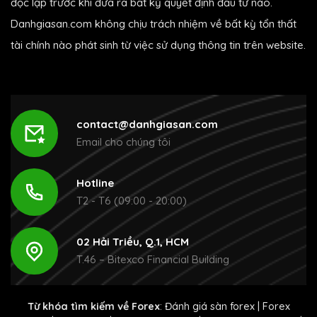
độc lập trước khi đưa ra bất kỳ quyết định đầu tư nào.
Danhgiasan.com không chịu trách nhiệm về bất kỳ tổn thất
tài chính nào phát sinh từ việc sử dụng thông tin trên website.
contact@danhgiasan.com
Email cho chúng tôi
Hotline
T2 - T6 (09:00 - 20:00)
02 Hải Triều, Q.1, HCM
T.46 – Bitexco Financial Building
Từ khóa tìm kiếm về Forex
:
Đánh giá sàn forex
|
Forex