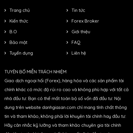
Trang chủ
Tin tức
Kiến thức
Forex Broker
B.O
Giới thiệu
Bảo mật
FAQ
Tuyển dụng
Liên hệ
TUYÊN BỐ MIỄN TRÁCH NHIỆM
Giao dịch ngoại hối (Forex), hàng hóa và các sản phẩm tài
chính khác có mức độ rủi ro cao và không phù hợp với tất cả
nhà đầu tư. Bạn có thể mất toàn bộ số vốn đã đầu tư. Nội
dung trên website danhgiasan.com chỉ mang tính chất thông
tin và tham khảo, không phải lời khuyên tài chính hay đầu tư.
Hãy cân nhắc kỹ lưỡng và tham khảo chuyên gia tài chính