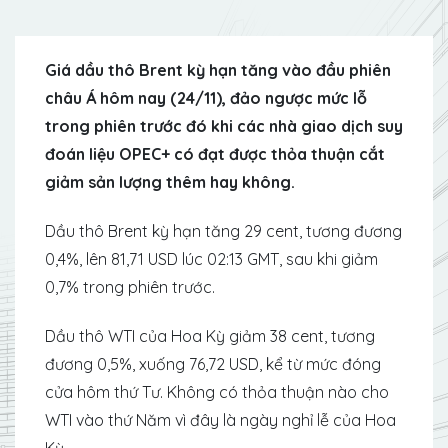
Giá dầu thô Brent kỳ hạn tăng vào đầu phiên
châu Á hôm nay (24/11), đảo ngược mức lỗ
trong phiên trước đó khi các nhà giao dịch suy
đoán liệu OPEC+ có đạt được thỏa thuận cắt
giảm sản lượng thêm hay không.
Dầu thô Brent kỳ hạn tăng 29 cent, tương đương
0,4%, lên 81,71 USD lúc 02:13 GMT, sau khi giảm
0,7% trong phiên trước.
Dầu thô WTI của Hoa Kỳ giảm 38 cent, tương
đương 0,5%, xuống 76,72 USD, kể từ mức đóng
cửa hôm thứ Tư. Không có thỏa thuận nào cho
WTI vào thứ Năm vì đây là ngày nghỉ lễ của Hoa
Kỳ.