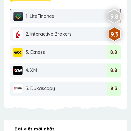
9.8
1. LiteFinance
9.3
2. Interactive Brokers
3. Exness
8.8
4. XM
8.8
5. Dukascopy
8.3
Bài viết mới nhất