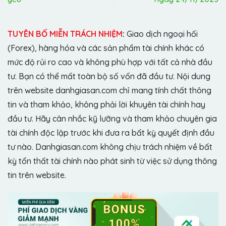
TUYÊN BỐ MIỄN TRÁCH NHIỆM
:
Giao dịch ngoại hối
(Forex), hàng hóa và các sản phẩm tài chính khác có
mức độ rủi ro cao và không phù hợp với tất cả nhà đầu
tư. Bạn có thể mất toàn bộ số vốn đã đầu tư. Nội dung
trên website danhgiasan.com chỉ mang tính chất thông
tin và tham khảo, không phải lời khuyên tài chính hay
đầu tư. Hãy cân nhắc kỹ lưỡng và tham khảo chuyên gia
tài chính độc lập trước khi đưa ra bất kỳ quyết định đầu
tư nào. Danhgiasan.com không chịu trách nhiệm về bất
kỳ tổn thất tài chính nào phát sinh từ việc sử dụng thông
tin trên website.