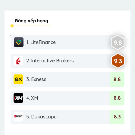
Bảng xếp hạng
9.8
1. LiteFinance
9.3
2. Interactive Brokers
3. Exness
8.8
4. XM
8.8
5. Dukascopy
8.3