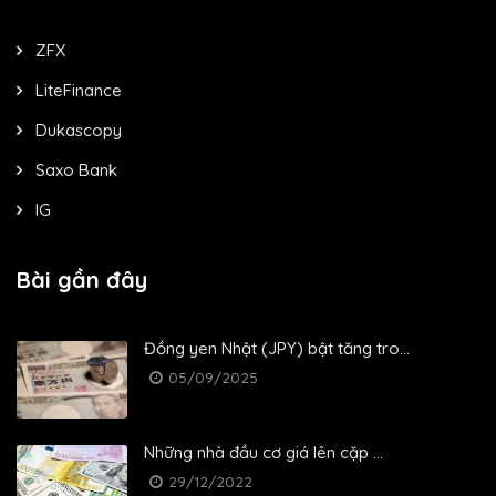
ZFX
LiteFinance
Dukascopy
Saxo Bank
IG
Bài gần đây
Đồng yen Nhật (JPY) bật tăng tro...
05/09/2025
Những nhà đầu cơ giá lên cặp ...
29/12/2022