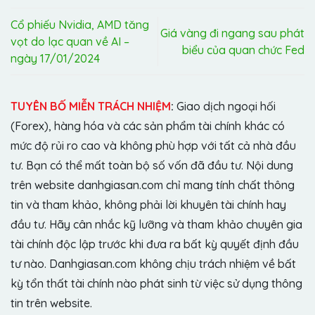
Cổ phiếu Nvidia, AMD tăng
Giá vàng đi ngang sau phát
vọt do lạc quan về AI –
biểu của quan chức Fed
ngày 17/01/2024
TUYÊN BỐ MIỄN TRÁCH NHIỆM
:
Giao dịch ngoại hối
(Forex), hàng hóa và các sản phẩm tài chính khác có
mức độ rủi ro cao và không phù hợp với tất cả nhà đầu
tư. Bạn có thể mất toàn bộ số vốn đã đầu tư. Nội dung
trên website danhgiasan.com chỉ mang tính chất thông
tin và tham khảo, không phải lời khuyên tài chính hay
đầu tư. Hãy cân nhắc kỹ lưỡng và tham khảo chuyên gia
tài chính độc lập trước khi đưa ra bất kỳ quyết định đầu
tư nào. Danhgiasan.com không chịu trách nhiệm về bất
kỳ tổn thất tài chính nào phát sinh từ việc sử dụng thông
tin trên website.