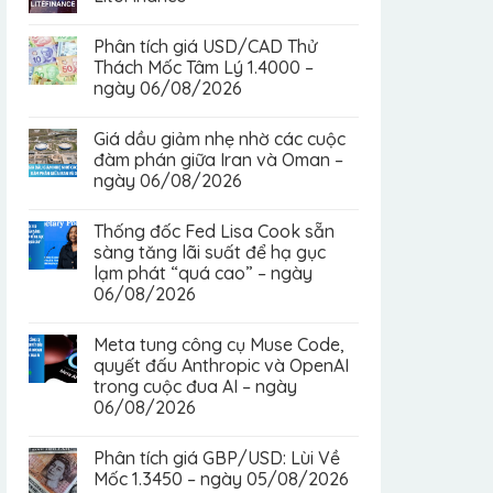
Phân tích giá USD/CAD Thử
Thách Mốc Tâm Lý 1.4000 –
ngày 06/08/2026
Giá dầu giảm nhẹ nhờ các cuộc
đàm phán giữa Iran và Oman –
ngày 06/08/2026
Thống đốc Fed Lisa Cook sẵn
sàng tăng lãi suất để hạ gục
lạm phát “quá cao” – ngày
06/08/2026
Meta tung công cụ Muse Code,
quyết đấu Anthropic và OpenAI
trong cuộc đua AI – ngày
06/08/2026
Phân tích giá GBP/USD: Lùi Về
Mốc 1.3450 – ngày 05/08/2026