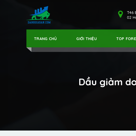
T46 
02 Hả
TRANG CHỦ
GIỚI THIỆU
TOP FOR
Dầu giảm do