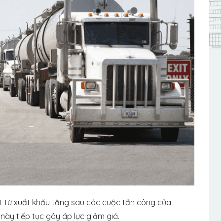
át từ xuất khẩu tăng sau các cuộc tấn công của
ày tiếp tục gây áp lực giảm giá.