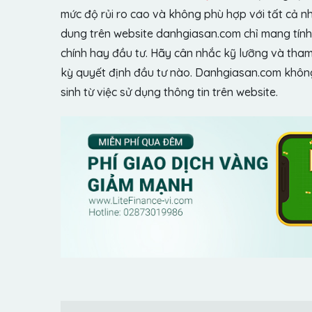
mức độ rủi ro cao và không phù hợp với tất cả n
dung trên website danhgiasan.com chỉ mang tính 
chính hay đầu tư. Hãy cân nhắc kỹ lưỡng và tham 
kỳ quyết định đầu tư nào. Danhgiasan.com không 
sinh từ việc sử dụng thông tin trên website.