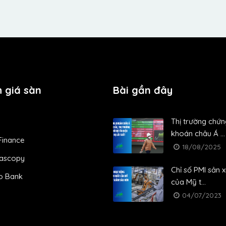
 giá sàn
Bài gần đây
Thị trường chứn
khoán châu Á ...
Finance
18/08/2025
ascopy
Chỉ số PMI sản 
o Bank
của Mỹ t...
04/07/2023