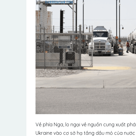
Về phía Nga, lo ngại về nguồn cung xuất ph
Ukraine vào cơ sở hạ tầng dầu mỏ của nước n