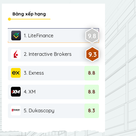
Bảng xếp hạng
9.8
1. LiteFinance
9.3
2. Interactive Brokers
3. Exness
8.8
4. XM
8.8
5. Dukascopy
8.3