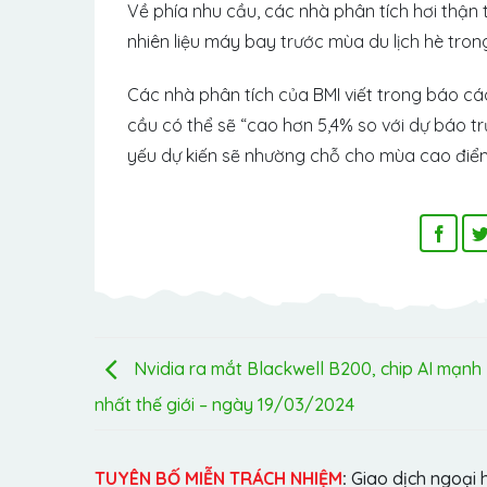
Về phía nhu cầu, các nhà phân tích hơi thận 
nhiên liệu máy bay trước mùa du lịch hè tro
Các nhà phân tích của BMI viết trong báo cá
cầu có thể sẽ “cao hơn 5,4% so với dự báo t
yếu dự kiến ​​sẽ nhường chỗ cho mùa cao điểm
Nvidia ra mắt Blackwell B200, chip AI mạnh
nhất thế giới – ngày 19/03/2024
TUYÊN BỐ MIỄN TRÁCH NHIỆM
:
Giao dịch ngoại 