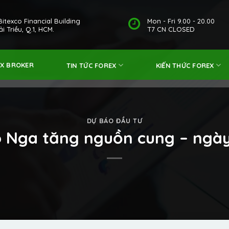
Bitexco Financial Building
Mon - Fri 9.00 - 20.00
i Triều, Q.1, HCM.
T7 CN CLOSED
EX BROKER
TIN TỨC FOREX
KIẾN THỨC FOREX
DỰ BÁO ĐẦU TƯ
 Nga tăng nguồn cung – ngà