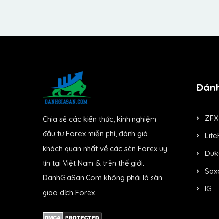
Đánh
ZFX
Chia sẻ các kiến thức, kinh nghiệm
đầu tư Forex miễn phí, đánh giá
Lite
khách quan nhất về các sàn Forex uy
Duk
tín tại Việt Nam & trên thế giới.
Sax
DanhGiaSan.Com không phải là sàn
IG
giao dịch Forex