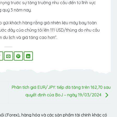
trọng trước sự tăng trưởng nhu cầu đến từ lĩnh vực
ng quý 3 năm nay.
o gửi khách hàng rằng giá nhiên liệu máy bay toàn
rước đây của chúng tôi lên 111 USD/thùng do nhu cầu
 du lịch và giá tăng cao hơn”.
Phân tích giá EUR/JPY: tiếp đà tăng trên 162,70 sau
quyết định của BoJ – ngày 19/03/2024
hối (Forex), hàng hóa và các sản phẩm tài chính khác có