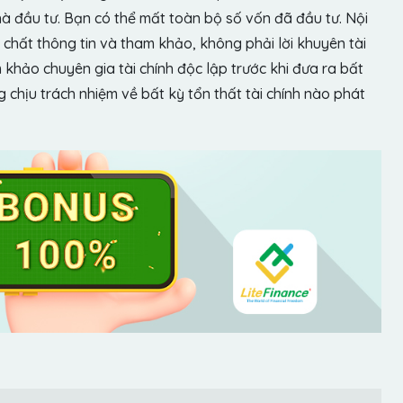
hà đầu tư. Bạn có thể mất toàn bộ số vốn đã đầu tư. Nội
chất thông tin và tham khảo, không phải lời khuyên tài
khảo chuyên gia tài chính độc lập trước khi đưa ra bất
chịu trách nhiệm về bất kỳ tổn thất tài chính nào phát