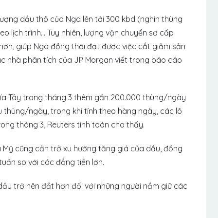
ượng dầu thô của Nga lên tới 300 kbd (nghìn thùng
eo lịch trình… Tuy nhiên, lượng vận chuyển sơ cấp
hơn, giúp Nga đồng thời đạt được việc cắt giảm sản
các nhà phân tích của JP Morgan viết trong báo cáo
ía Tây trong tháng 3 thêm gần 200.000 thùng/ngày
u thùng/ngày, trong khi tính theo hàng ngày, các lô
ong tháng 3, Reuters tính toán cho thấy.
la Mỹ cũng cản trở xu hướng tăng giá của dầu, đồng
uần so với các đồng tiền lớn.
u trở nên đắt hơn đối với những người nắm giữ các