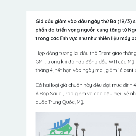
Giá dầu giảm vào đầu ngày thứ Ba (19/3) s
phần do triển vọng nguồn cung tăng từ Nga
trong các lĩnh vực như như nhiên liệu máy b
Hợp đồng tương lai dầu thô Brent giao tháng
GMT, trong khi đó hợp đồng dầu WTI của Mỹ
tháng 4, hết hạn vào ngày mai, giảm 16 cent
Cả hai loại giá chuẩn này đều đạt mức đỉnh 4
Ả Rập Saudi, Iraq giảm và các dấu hiệu về n
quốc Trung Quốc, Mỹ.