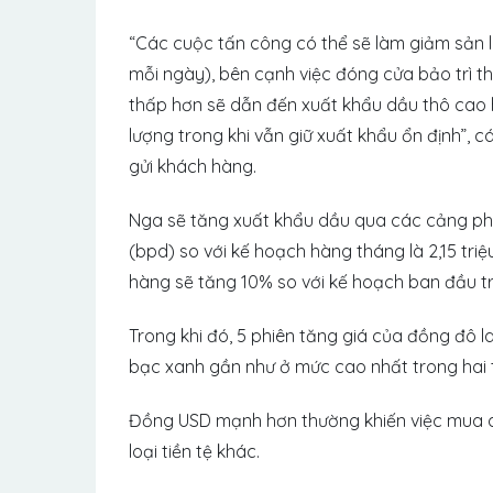
“Các cuộc tấn công có thể sẽ làm giảm sản l
mỗi ngày), bên cạnh việc đóng cửa bảo trì th
thấp hơn sẽ dẫn đến xuất khẩu dầu thô cao 
lượng trong khi vẫn giữ xuất khẩu ổn định”, 
gửi khách hàng.
Nga sẽ tăng xuất khẩu dầu qua các cảng ph
(bpd) so với kế hoạch hàng tháng là 2,15 triệ
hàng sẽ tăng 10% so với kế hoạch ban đầu tr
Trong khi đó, 5 phiên tăng giá của đồng đô 
bạc xanh gần như ở mức cao nhất trong hai t
Đồng USD mạnh hơn thường khiến việc mua dầ
loại tiền tệ khác.