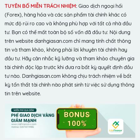
TUYÊN BỐ MIỄN TRÁCH NHIỆM
:
Giao dịch ngoại hối
(Forex), hàng hóa và các sản phẩm tài chính khác có
mức độ rủi ro cao và không phù hợp với tất cả nhà đầu
tư. Bạn có thể mất toàn bộ số vốn đã đầu tư. Nội dung
trên website danhgiasan.com chỉ mang tính chất thông
tin và tham khảo, không phải lời khuyên tài chính hay
đầu tư. Hãy cân nhắc kỹ lưỡng và tham khảo chuyên gia
tài chính độc lập trước khi đưa ra bất kỳ quyết định đầu
tư nào. Danhgiasan.com không chịu trách nhiệm về bất
kỳ tổn thất tài chính nào phát sinh từ việc sử dụng thông
tin trên website.