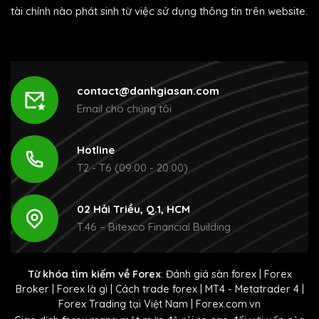
tài chính nào phát sinh từ việc sử dụng thông tin trên website.
contact@danhgiasan.com
Email cho chúng tôi
Hotline
T2 - T6 (09:00 - 20:00)
02 Hải Triều, Q.1, HCM
T.46 – Bitexco Financial Building
Từ khóa tìm kiếm về Forex
:
Đánh giá sàn forex
|
Forex
Broker
|
Forex là gì
|
Cách trade forex
|
MT4 - Metatrader 4
|
Forex Trading tại Việt Nam
|
Forex.com.vn