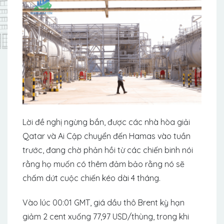
Lời đề nghị ngừng bắn, được các nhà hòa giải
Qatar và Ai Cập chuyển đến Hamas vào tuần
trước, đang chờ phản hồi từ các chiến binh nói
rằng họ muốn có thêm đảm bảo rằng nó sẽ
chấm dứt cuộc chiến kéo dài 4 tháng.
Vào lúc 00:01 GMT, giá dầu thô Brent kỳ hạn
giảm 2 cent xuống 77,97 USD/thùng, trong khi