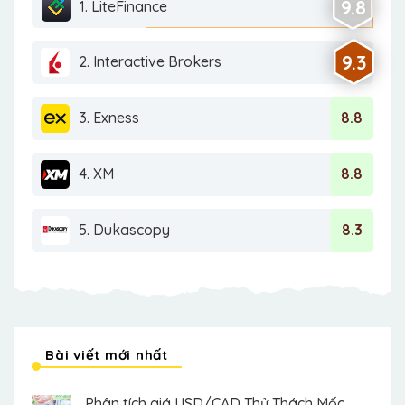
9.8
1. LiteFinance
9.3
2. Interactive Brokers
3. Exness
8.8
4. XM
8.8
5. Dukascopy
8.3
Bài viết mới nhất
Phân tích giá USD/CAD Thử Thách Mốc