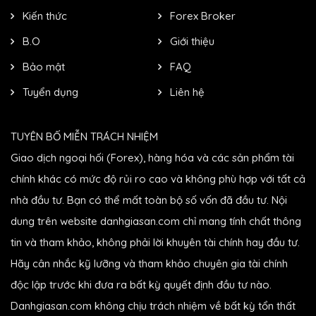
Kiến thức
Forex Broker
B.O
Giới thiệu
Bảo mật
FAQ
Tuyển dụng
Liên hệ
TUYÊN BỐ MIỄN TRÁCH NHIỆM
Giao dịch ngoại hối (Forex), hàng hóa và các sản phẩm tài
chính khác có mức độ rủi ro cao và không phù hợp với tất cả
nhà đầu tư. Bạn có thể mất toàn bộ số vốn đã đầu tư. Nội
dung trên website danhgiasan.com chỉ mang tính chất thông
tin và tham khảo, không phải lời khuyên tài chính hay đầu tư.
Hãy cân nhắc kỹ lưỡng và tham khảo chuyên gia tài chính
độc lập trước khi đưa ra bất kỳ quyết định đầu tư nào.
Danhgiasan.com không chịu trách nhiệm về bất kỳ tổn thất