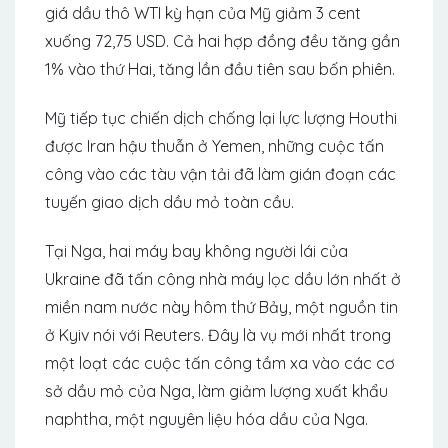
giá dầu thô WTI kỳ hạn của Mỹ giảm 3 cent
xuống 72,75 USD. Cả hai hợp đồng đều tăng gần
1% vào thứ Hai, tăng lần đầu tiên sau bốn phiên.
Mỹ tiếp tục chiến dịch chống lại lực lượng Houthi
được Iran hậu thuẫn ở Yemen, những cuộc tấn
công vào các tàu vận tải đã làm gián đoạn các
tuyến giao dịch dầu mỏ toàn cầu.
Tại Nga, hai máy bay không người lái của
Ukraine đã tấn công nhà máy lọc dầu lớn nhất ở
miền nam nước này hôm thứ Bảy, một nguồn tin
ở Kyiv nói với Reuters. Đây là vụ mới nhất trong
một loạt các cuộc tấn công tầm xa vào các cơ
sở dầu mỏ của Nga, làm giảm lượng xuất khẩu
naphtha, một nguyên liệu hóa dầu của Nga.