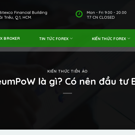
Bitexco Financial Building
Mon - Fri 9.00 - 20.00
i Triều, Q.1, HCM.
T7 CN CLOSED
EX BROKER
TIN TỨC FOREX
KIẾN THỨC FOREX
KIẾN THỨC TIỀN ẢO
eumPoW là gì? Có nên đầu tư