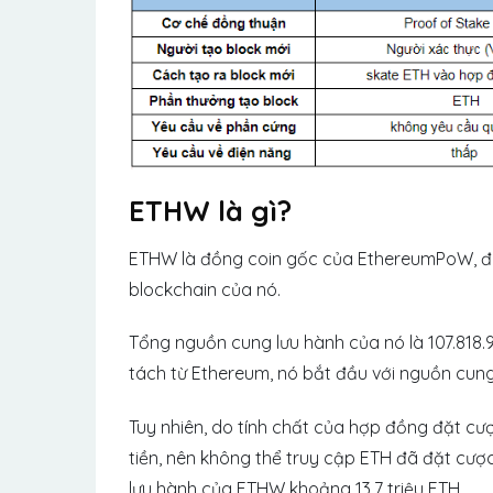
ETHW là gì?
ETHW là đồng coin gốc của EthereumPoW, đư
blockchain của nó.
Tổng nguồn cung lưu hành của nó là 107.818
tách từ Ethereum, nó bắt đầu với nguồn cung
Tuy nhiên, do tính chất của hợp đồng đặt cượ
tiền, nên không thể truy cập ETH đã đặt cư
lưu hành của ETHW khoảng 13,7 triệu ETH.