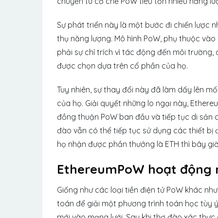
chuyển từ cơ chế PoW tiêu tốn nhiều năng lư
Sự phát triển này là một bước đi chiến lượ
thụ năng lượng. Mô hình PoW, phụ thuộc vào 
phải sự chỉ trích vì tác động đến môi trường
được chọn dựa trên cổ phần của họ.
Tuy nhiên, sự thay đổi này đã làm dấy lên mố
của họ. Giải quyết những lo ngại này, Ethere
đồng thuận PoW ban đầu và tiếp tục di sản 
đào vẫn có thể tiếp tục sử dụng các thiết bị
họ nhận được phần thưởng là ETH thì bây gi
EthereumPoW hoạt động n
Giống như các loại tiền điện tử PoW khác nh
toán để giải một phương trình toán học tùy 
mới vào mạng lưới. Sau khi thợ đào xác thực