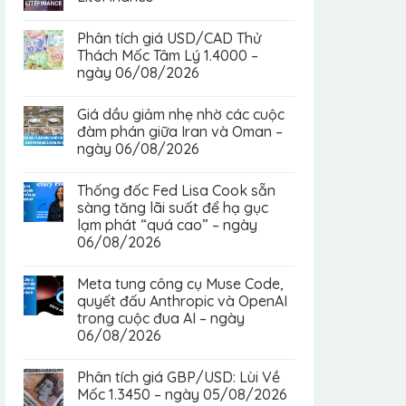
Phân tích giá USD/CAD Thử
Thách Mốc Tâm Lý 1.4000 –
ngày 06/08/2026
Giá dầu giảm nhẹ nhờ các cuộc
đàm phán giữa Iran và Oman –
ngày 06/08/2026
Thống đốc Fed Lisa Cook sẵn
sàng tăng lãi suất để hạ gục
lạm phát “quá cao” – ngày
06/08/2026
Meta tung công cụ Muse Code,
quyết đấu Anthropic và OpenAI
trong cuộc đua AI – ngày
06/08/2026
Phân tích giá GBP/USD: Lùi Về
Mốc 1.3450 – ngày 05/08/2026