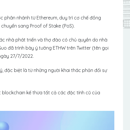
 phân nhánh từ Ethereum, duy trì cơ chế đồng
 chuyển sang Proof of Stake (PoS).
c nhà phát triển và thợ đào có chủ quyền do nhà
o đã trình bày ý tưởng ETHW trên Twitter (tên gọi
 ngày 27/7/2022.
ý, đặc biệt là từ những người khai thác phản đối sự
lockchain kế thừa tất cả các đặc tính cũ của
.