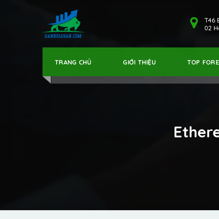
T46 
02 Hả
TRANG CHỦ
GIỚI THIỆU
TOP FOR
Ether