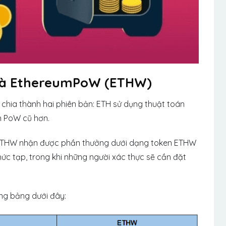
và EthereumPoW (ETHW)
chia thành hai phiên bản: ETH sử dụng thuật toán
n PoW cũ hơn.
ác ETHW nhận được phần thưởng dưới dạng token ETHW
ức tạp, trong khi những người xác thực sẽ cần đặt
ng bảng dưới đây: