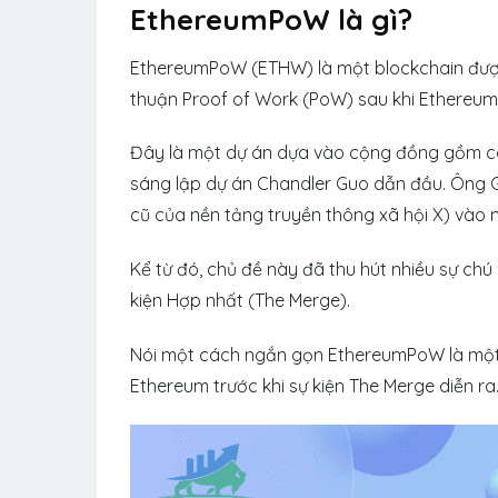
EthereumPoW là gì?
EthereumPoW (ETHW) là một blockchain được
thuận Proof of Work (PoW) sau khi Ethereum
Đây là một dự án dựa vào cộng đồng gồm cá
sáng lập dự án Chandler Guo dẫn đầu. Ông Gu
cũ của nền tảng truyền thông xã hội X) vào
Kể từ đó, chủ đề này đã thu hút nhiều sự chú 
kiện Hợp nhất (The Merge).
Nói một cách ngắn gọn EthereumPoW là một b
Ethereum trước khi sự kiện The Merge diễn ra