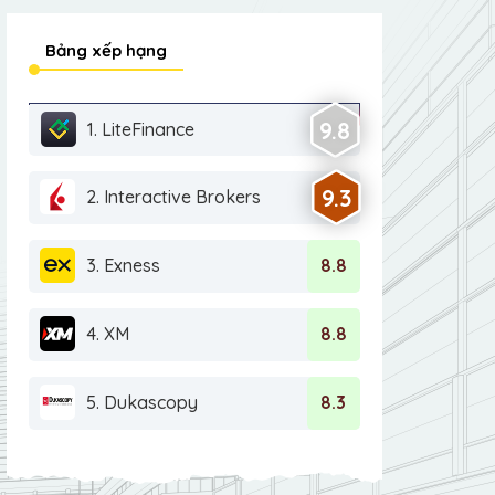
Bảng xếp hạng
9.8
1. LiteFinance
9.3
2. Interactive Brokers
3. Exness
8.8
4. XM
8.8
5. Dukascopy
8.3