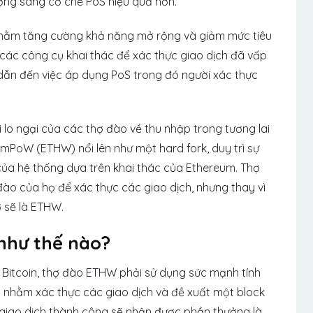
ợng sang cơ chế PoS hiệu quả hơn.
c nhằm tăng cường khả năng mở rộng và giảm mức tiêu
các công cụ khai thác để xác thực giao dịch đã vấp
, dẫn đến việc áp dụng PoS trong đó người xác thực
i lo ngại của các thợ đào về thu nhập trong tương lai
umPoW (ETHW) nổi lên như một hard fork, duy trì sự
của hệ thống dựa trên khai thác của Ethereum. Thợ
 đào của họ để xác thực các giao dịch, nhưng thay vì
ờ sẽ là ETHW.
hư thế nào?
ư Bitcoin, thợ đào ETHW phải sử dụng sức mạnh tính
ý nhằm xác thực các giao dịch và đề xuất một block
 giao dịch thành công sẽ nhận được phần thưởng là