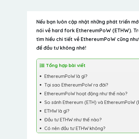
Nếu bạn luôn cập nhật những phát triển m
nói về hard fork EthereumPoW (ETHW). Tro
tìm hiểu chi tiết về EthereumPoW cũng nh
để đầu tư không nhé!
Tổng hợp bài viết
EthereumPoW là gì?
Tại sao EthereumPoW ra đời?
EthereumPoW hoạt động như thế nào?
So sánh Ethereum (ETH) và EthereumPoW 
ETHW là gì?
Đầu tư ETHW như thế nào?
Có nên đầu tư ETHW không?