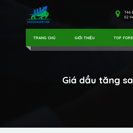
T46 
02 Hả
TRANG CHỦ
GIỚI THIỆU
TOP FOR
Giá dầu tăng sa