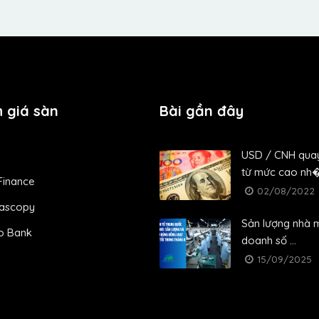
 giá sàn
Bài gần đây
USD / CNH qua
từ mức cao nh�.
Finance
02/08/2022
ascopy
Sản lượng nhà 
o Bank
doanh số ...
15/09/2025