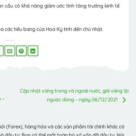
àn cầu có khả năng giảm ước tính tăng trưởng kinh tế
 các tiểu bang của Hoa Kỳ tính đến chủ nhật.
Cập nhật vàng trong và ngoài nước, giá vàng lội
 –
ngược dòng – ngày 06/12/2021
hối (Forex), hàng hóa và các sản phẩm tài chính khác có
hà đầu tư. Bạn có thể mất toàn bộ số vốn đã đầu tư. Nội