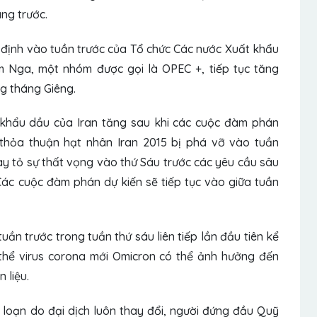
áng trước.
t định vào tuần trước của Tổ chức Các nước Xuất khẩu
Nga, một nhóm được gọi là OPEC +, tiếp tục tăng
g tháng Giêng.
 khẩu dầu của Iran tăng sau khi các cuộc đàm phán
 thỏa thuận hạt nhân Iran 2015 bị phá vỡ vào tuần
ày tỏ sự thất vọng vào thứ Sáu trước các yêu cầu sâu
Các cuộc đàm phán dự kiến ​​sẽ tiếp tục vào giữa tuần
uần trước trong tuần thứ sáu liên tiếp lần đầu tiên kể
 thể virus corona mới Omicron có thể ảnh hưởng đến
 liệu.
 loạn do đại dịch luôn thay đổi, người đứng đầu Quỹ