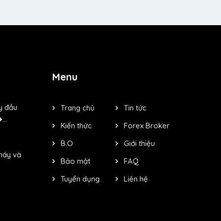
Menu
y đầu
Trang chủ
Tin tức
..
Kiến thức
Forex Broker
B.O
Giới thiệu
máy và
Bảo mật
FAQ
Tuyển dụng
Liên hệ