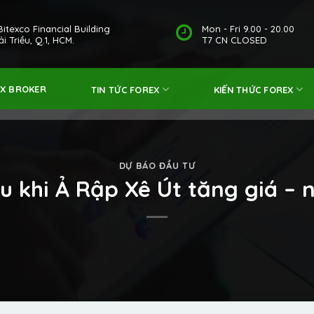
Bitexco Financial Building
Mon - Fri 9.00 - 20.00
i Triều, Q.1, HCM.
T7 CN CLOSED
EX BROKER
TIN TỨC FOREX
KIẾN THỨC FOREX
DỰ BÁO ĐẦU TƯ
u khi Ả Rập Xê Út tăng giá –