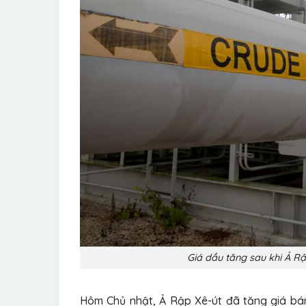
Giá dầu tăng sau khi Ả R
Hôm Chủ nhật, Ả Rập Xê-út đã tăng giá bán 