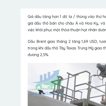
Giá dầu tăng hơn 1 đô la / thùng vào thứ h
giá dầu thô bán cho châu Á và Hoa Kỳ, và 
việc khôi phục một thỏa thuận hạt nhân dườn
Dầu Brent
giao tháng 2 tăng 1,69 USD, tươ
trong khi dầu thô Tây Texas Trung Mỹ giao t
đương 2,5%.