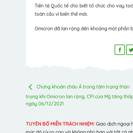
Tiền tệ Quốc tế cho biết tổ chức cho vay to
toàn cầu vì biến thể mới.
Omicron đã lan rộng đến khoảng một phần ba
Chứng khoán châu Á trong tâm trạng thận
trọng khi Omicron lan rộng, CPI của Mỹ tăng thấp
ngày 06/12/2021
TUYÊN BỐ MIỄN TRÁCH NHIỆM
:
Giao dịch ngoại 
mức độ rủi ro cao và không phù hợp với tất cả n