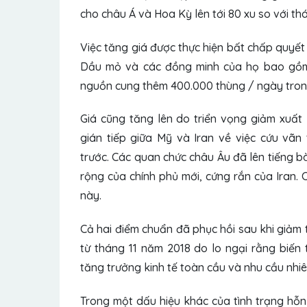
cho châu Á và Hoa Kỳ lên tới 80 xu so với th
Việc tăng giá được thực hiện bất chấp quyế
Dầu mỏ và các đồng minh của họ bao gồm 
nguồn cung thêm 400.000 thùng / ngày tron
Giá cũng tăng lên do triển vọng giảm xuất
gián tiếp giữa Mỹ và Iran về việc cứu vãn
trước. Các quan chức châu Âu đã lên tiếng b
rộng của chính phủ mới, cứng rắn của Iran. 
này.
Cả hai điểm chuẩn đã phục hồi sau khi giảm t
từ tháng 11 năm 2018 do lo ngại rằng biến
tăng trưởng kinh tế toàn cầu và nhu cầu nhiên
Trong một dấu hiệu khác của tình trạng hỗn