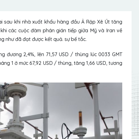
ai sau khi nhà xuất khẩu hàng đầu Ả Rập Xê Út tăng
khi các cuộc đàm phán gián tiếp giữa Mỹ và Iran về
g như đã đạt được kết quả. sự bế tắc.
ng đương 2,4%, lên 71,57 USD / thùng lúc 0033 GMT
háng 1 ở mức 67,92 USD / thùng, tăng 1,66 USD, tương