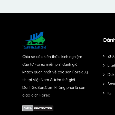
Đánh
ZFX
Chia sẻ các kiến thức, kinh nghiệm
đầu tư Forex miễn phí, đánh giá
Lite
khách quan nhất về các sàn Forex uy
Duk
tín tại Việt Nam & trên thế giới.
Sax
DanhGiaSan.Com không phải là sàn
IG
giao dịch Forex