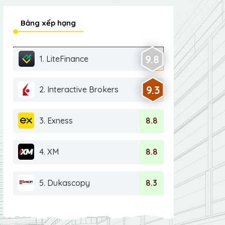
Bảng xếp hạng
9.8
1. LiteFinance
9.3
2. Interactive Brokers
3. Exness
8.8
4. XM
8.8
5. Dukascopy
8.3