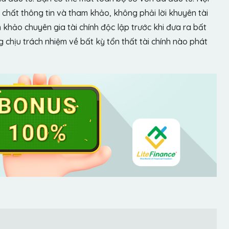
chất thông tin và tham khảo, không phải lời khuyên tài
khảo chuyên gia tài chính độc lập trước khi đưa ra bất
chịu trách nhiệm về bất kỳ tổn thất tài chính nào phát