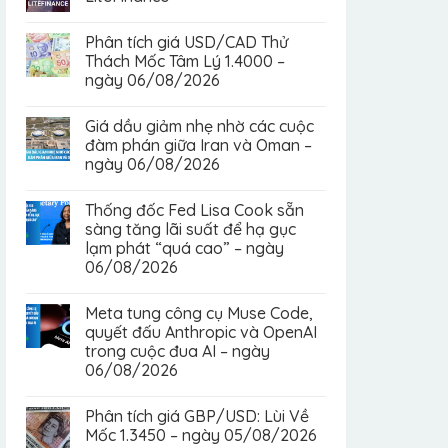
Phân tích giá USD/CAD Thử
Thách Mốc Tâm Lý 1.4000 –
ngày 06/08/2026
Giá dầu giảm nhẹ nhờ các cuộc
đàm phán giữa Iran và Oman –
ngày 06/08/2026
Thống đốc Fed Lisa Cook sẵn
sàng tăng lãi suất để hạ gục
lạm phát “quá cao” – ngày
06/08/2026
Meta tung công cụ Muse Code,
quyết đấu Anthropic và OpenAI
trong cuộc đua AI – ngày
06/08/2026
Phân tích giá GBP/USD: Lùi Về
Mốc 1.3450 – ngày 05/08/2026