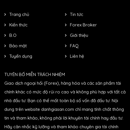
Trang chủ
Tin tức
Kiến thức
Forex Broker
B.O
Giới thiệu
Bảo mật
FAQ
Tuyển dụng
Liên hệ
TUYÊN BỐ MIỄN TRÁCH NHIỆM
Giao dịch ngoại hối (Forex), hàng hóa và các sản phẩm tài
chính khác có mức độ rủi ro cao và không phù hợp với tất cả
nhà đầu tư. Bạn có thể mất toàn bộ số vốn đã đầu tư. Nội
dung trên website danhgiasan.com chỉ mang tính chất thông
tin và tham khảo, không phải lời khuyên tài chính hay đầu tư.
Hãy cân nhắc kỹ lưỡng và tham khảo chuyên gia tài chính