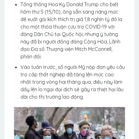
Tổng thống Hoa Kỳ Donald Trump cho biết
hôm thứ 5 (15/10), ông sẵn sàng nâng mức
đề xuất gói kích thích trị giá 1,8 nghìn tỷ đô la
cho một thỏa thuận cứu trợ COVID-19 với
đảng Dân Chủ tại Quốc hội, nhưng ý tưởng
này đã bị người đồng đảng Cộng Hòa, Lãnh
đạo Đa số Thượng viện Mitch McConnell,
phản đối.
Vào tuần trước, số người Mỹ nộp đơn yêu cầu
trợ cấp thất nghiệp đã tăng lên mức cao
nhất trong vòng hai tháng qua, điều này làm
dấy lên lo ngại đại dịch sẽ gây ra thiệt hại lâu
dài cho thị trường lao động.