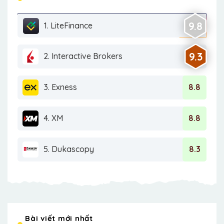
9.8
1. LiteFinance
9.3
2. Interactive Brokers
3. Exness
8.8
4. XM
8.8
5. Dukascopy
8.3
Bài viết mới nhất