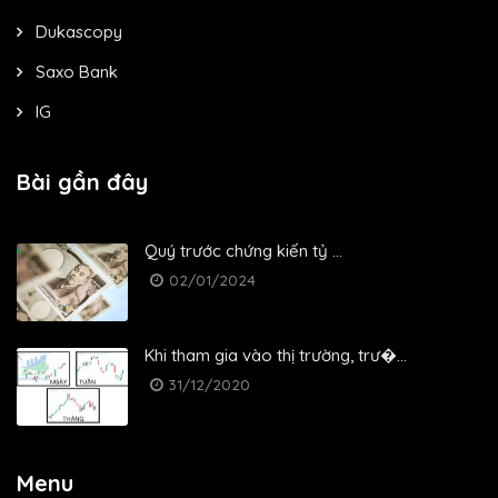
Dukascopy
Saxo Bank
IG
Bài gần đây
Quý trước chứng kiến ​​tỷ ...
02/01/2024
Khi tham gia vào thị trường, trư�...
31/12/2020
Menu