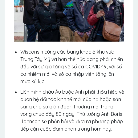
Wisconsin cùng các bang khác ở khu vực
Trung Tây Mỹ và hơn thế nữa đang phải chiến
đấu với sự gia tăng về số ca COVID-19, v
ới số
ca nhiễm mới và số ca nhập viện tăng lên
mức kỷ lục.
Liên minh châu Âu buộc Anh phải thỏa hiệp về
quan hệ đối tác kinh tế mới của họ hoặc sẵn
sàng cho sự gián đoạn thương mại trong
vòng chưa đầy 80 ngày. Thủ tướng Anh Boris
Johnson sẽ phản hồi và đưa ra phương pháp
tiếp cận cuộc đàm phán trong hôm nay.