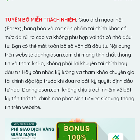
TUYÊN BỐ MIỄN TRÁCH NHIỆM
:
Giao dịch ngoại hối
(Forex), hàng hóa và các sản phẩm tài chính khác có
mức độ rủi ro cao và không phù hợp với tất cả nhà đầu
tư. Bạn có thể mất toàn bộ số vốn đã đầu tư. Nội dung
trên website danhgiasan.com chỉ mang tính chất thông
tin và tham khảo, không phải lời khuyên tài chính hay
đầu tư. Hãy cân nhắc kỹ lưỡng và tham khảo chuyên gia
tài chính độc lập trước khi đưa ra bất kỳ quyết định đầu
tư nào. Danhgiasan.com không chịu trách nhiệm về bất
kỳ tổn thất tài chính nào phát sinh từ việc sử dụng thông
tin trên website.