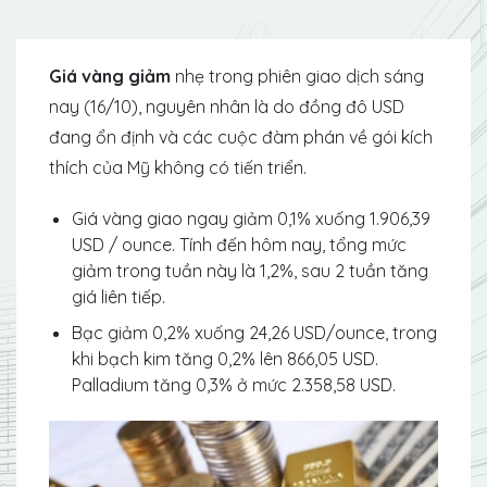
Giá vàng giảm
nhẹ trong phiên giao dịch sáng
nay (16/10), nguyên nhân là do đồng đô USD
đang ổn định và các cuộc đàm phán về gói kích
thích của Mỹ không có tiến triển.
Giá vàng giao ngay giảm 0,1% xuống 1.906,39
USD / ounce. Tính đến hôm nay, tổng mức
giảm trong tuần này là 1,2%, sau 2 tuần tăng
giá liên tiếp.
Bạc giảm 0,2% xuống 24,26 USD/ounce, trong
khi bạch kim tăng 0,2% lên 866,05 USD.
Palladium tăng 0,3% ở mức 2.358,58 USD.