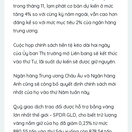
trong tháng 11, lạm phát cơ bản dự kiến ở mức
tăng 4% so với cùng kỳ năm ngoái, vẫn cao hơn
đáng kể so với mức mục tiêu 2% của ngân hàng
trung ương.
Cuộc họp chính sách tiền tệ kéo dài hai ngày
của Ủy ban Thị trường mở Liên bang sẽ kết thúc
vào thứ Tư, lãi suất dự kiến sẽ được giữ nguyên.
Ngân hàng Trung ương Châu Âu và Ngân hàng
Anh cũng sẽ công bố quyết định chính sách mới
nhất của họ vào thứ Năm tuần này.
Quỹ giao dịch trao đổi được hỗ trợ bằng vàng
lớn nhất thế giới – SPDR GLD, cho biết trữ lượng
vàng nắm giữ của họ đã giảm 0,23% từ mức
880,55 tấn vào thứ Sáu xuống còn 878,54 tấn