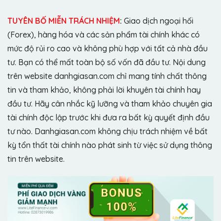
TUYÊN BỐ MIỄN TRÁCH NHIỆM
:
Giao dịch ngoại hối
(Forex), hàng hóa và các sản phẩm tài chính khác có
mức độ rủi ro cao và không phù hợp với tất cả nhà đầu
tư. Bạn có thể mất toàn bộ số vốn đã đầu tư. Nội dung
trên website danhgiasan.com chỉ mang tính chất thông
tin và tham khảo, không phải lời khuyên tài chính hay
đầu tư. Hãy cân nhắc kỹ lưỡng và tham khảo chuyên gia
tài chính độc lập trước khi đưa ra bất kỳ quyết định đầu
tư nào. Danhgiasan.com không chịu trách nhiệm về bất
kỳ tổn thất tài chính nào phát sinh từ việc sử dụng thông
tin trên website.