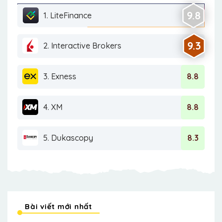
9.8
1. LiteFinance
9.3
2. Interactive Brokers
3. Exness
8.8
4. XM
8.8
5. Dukascopy
8.3
Bài viết mới nhất