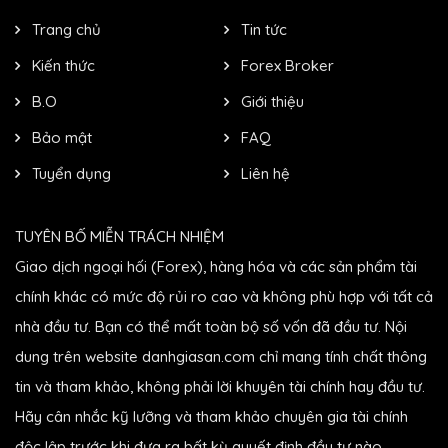
Trang chủ
Tin tức
Kiến thức
Forex Broker
B.O
Giới thiệu
Bảo mật
FAQ
Tuyển dụng
Liên hệ
TUYÊN BỐ MIỄN TRÁCH NHIỆM
Giao dịch ngoại hối (Forex), hàng hóa và các sản phẩm tài
chính khác có mức độ rủi ro cao và không phù hợp với tất cả
nhà đầu tư. Bạn có thể mất toàn bộ số vốn đã đầu tư. Nội
dung trên website danhgiasan.com chỉ mang tính chất thông
tin và tham khảo, không phải lời khuyên tài chính hay đầu tư.
Hãy cân nhắc kỹ lưỡng và tham khảo chuyên gia tài chính
độc lập trước khi đưa ra bất kỳ quyết định đầu tư nào.