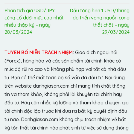
Phân tích giá USD/JPY:
Dầu tăng hơn 1 USD/thùng
củng cố dưới mức cao nhất
do triển vọng nguồn cung
nhiều thập kỷ – ngày
thắt chặt – ngày
28/03/2024
29/03/2024
TUYÊN BỐ MIỄN TRÁCH NHIỆM
:
Giao dịch ngoại hối
(Forex), hàng hóa và các sản phẩm tài chính khác có
mức độ rủi ro cao và không phù hợp với tất cả nhà đầu
tư. Bạn có thể mất toàn bộ số vốn đã đầu tư. Nội dung
trên website danhgiasan.com chỉ mang tính chất thông
tin và tham khảo, không phải lời khuyên tài chính hay
đầu tư. Hãy cân nhắc kỹ lưỡng và tham khảo chuyên gia
tài chính độc lập trước khi đưa ra bất kỳ quyết định đầu
tư nào. Danhgiasan.com không chịu trách nhiệm về bất
kỳ tổn thất tài chính nào phát sinh từ việc sử dụng thông