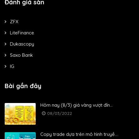
Đánh giá sàn
ZFX
LiteFinance
Dukascopy
Saxo Bank
IG
Bài gần đây
Hôm nay (8/3) giá vàng vượt đỉn...
08/03/2022
Copy trade dựa trên mô hình truyề...