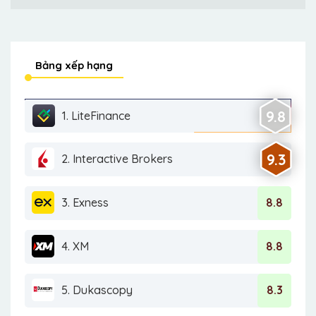
Bảng xếp hạng
9.8
1. LiteFinance
9.3
2. Interactive Brokers
3. Exness
8.8
4. XM
8.8
5. Dukascopy
8.3