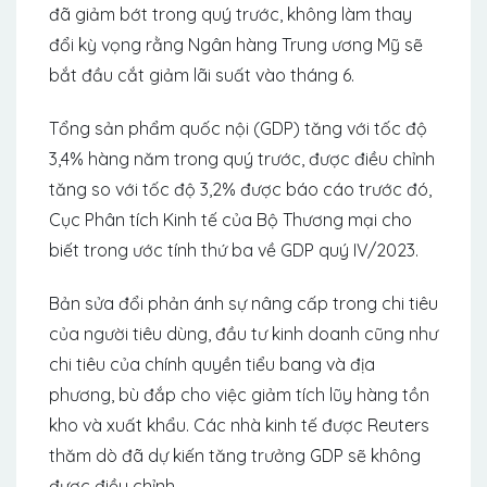
đã giảm bớt trong quý trước, không làm thay
đổi kỳ vọng rằng Ngân hàng Trung ương Mỹ sẽ
bắt đầu cắt giảm lãi suất vào tháng 6.
Tổng sản phẩm quốc nội (GDP) tăng với tốc độ
3,4% hàng năm trong quý trước, được điều chỉnh
tăng so với tốc độ 3,2% được báo cáo trước đó,
Cục Phân tích Kinh tế của Bộ Thương mại cho
biết trong ước tính thứ ba về GDP quý IV/2023.
Bản sửa đổi phản ánh sự nâng cấp trong chi tiêu
của người tiêu dùng, đầu tư kinh doanh cũng như
chi tiêu của chính quyền tiểu bang và địa
phương, bù đắp cho việc giảm tích lũy hàng tồn
kho và xuất khẩu. Các nhà kinh tế được Reuters
thăm dò đã dự kiến ​​tăng trưởng GDP sẽ không
được điều chỉnh.