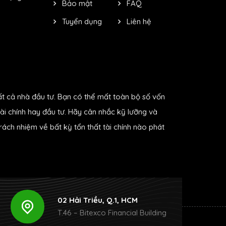
Bảo mật
FAQ
Tuyển dụng
Liên hệ
ất cả nhà đầu tư. Bạn có thể mất toàn bộ số vốn
ài chính hay đầu tư. Hãy cân nhắc kỹ lưỡng và
ách nhiệm về bất kỳ tổn thất tài chính nào phát
02 Hải Triều, Q.1, HCM
T.46 – Bitexco Financial Building