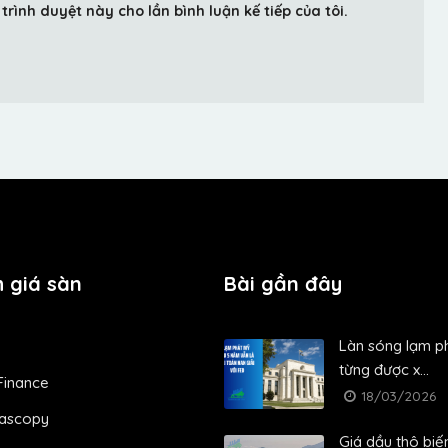
trình duyệt này cho lần bình luận kế tiếp của tôi.
 giá sàn
Bài gần đây
Làn sóng lạm p
từng được x...
Finance
18/03/2026
ascopy
Giá dầu thô biế