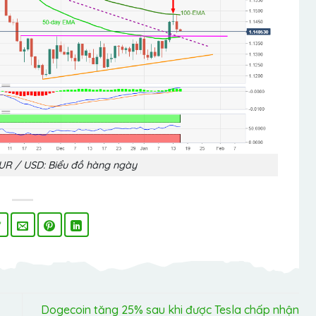
 EUR / USD: Biểu đồ hàng ngày
Dogecoin tăng 25% sau khi được Tesla chấp nhận