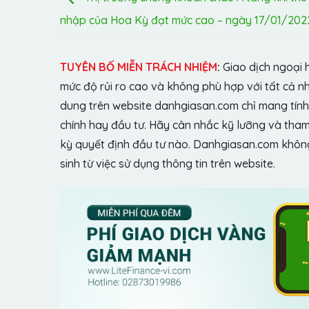
nhập của Hoa Kỳ đạt mức cao – ngày 17/01/202
TUYÊN BỐ MIỄN TRÁCH NHIỆM
:
Giao dịch ngoại 
mức độ rủi ro cao và không phù hợp với tất cả n
dung trên website danhgiasan.com chỉ mang tính 
chính hay đầu tư. Hãy cân nhắc kỹ lưỡng và tham 
kỳ quyết định đầu tư nào. Danhgiasan.com không 
sinh từ việc sử dụng thông tin trên website.