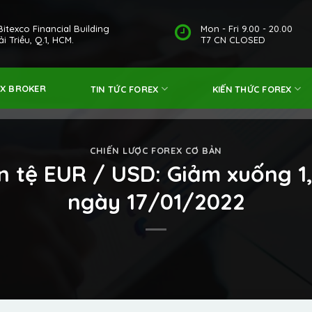
Bitexco Financial Building
Mon - Fri 9.00 - 20.00
i Triều, Q.1, HCM.
T7 CN CLOSED
EX BROKER
TIN TỨC FOREX
KIẾN THỨC FOREX
CHIẾN LƯỢC FOREX CƠ BẢN
ền tệ EUR / USD: Giảm xuống 1,
ngày 17/01/2022