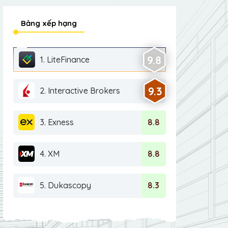
Bảng xếp hạng
9.8
1. LiteFinance
9.3
2. Interactive Brokers
3. Exness
8.8
4. XM
8.8
5. Dukascopy
8.3