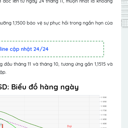
rợ dốc lên từ ngày 24 tháng 11, muộn nhất là khoảng
gưỡng 1,1500 bảo vệ sự phục hồi trong ngắn hạn của
line cập nhật 24/24
 đầu tháng 11 và tháng 10, tương ứng gần 1,1515 và
ặp.
USD: Biểu đồ hàng ngày