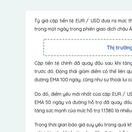
Tỷ giá cặp tiền tệ EUR / USD đưa ra mức t
trong một ngày trong phiên giao dịch châu Á
Thị trường
Cặp tiền tệ chính đã quay đầu sau khi tăn
trước đó. Động thái giảm điểm có thể liên 
đường EMA 100 ngày, cũng như sự thoái lui củ
Do đó, điểm yếu mới nhất của cặp EUR / US
EMA 50 ngày và đường hỗ trợ đã quay đầu t
tăng sức mạnh của mức hỗ trợ 1.1380 là nhiều
Trong thời gian báo giá suy yếu trong quá khứ