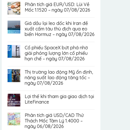
Phân tích giá EUR/USD: Lùi Về
Mốc 1.1520 – ngày 07/08/2026
Giá dầu lại leo dốc khi Iran đề
xuất cấm tàu thù địch qua eo
biển Hormuz – ngày 07/08/2026
Cổ phiếu SpaceX bứt phá nhờ
giải phóng lượng lớn cổ phiếu
hạn chế – ngày 07/08/2026
Thị trường lao động Mỹ ổn định,
năng suất lao động tăng tốc –
ngày 07/08/2026
Lợi thế khi tham gia giao dịch tại
LiteFinance
Phân tích giá USD/CAD Thử
Thách Mốc Tâm Lý 1.4000 –
ngày 06/08/2026