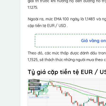
giải trí trước khi hướng họ đến đường hỗ t
1.1275.
Ngoài ra, mức EMA 100 ngày là 1,1483 và n
cặp tiền tệ EUR / USD .
Giá vàng on
Theo đó, các mức thấp được đánh dấu trong
1,1525, sẽ thách thức những người mua theo c
Tỷ giá cặp tiền tệ EUR / 