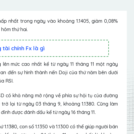
hấp nhất trong ngày vào khoảng 1.1405, giảm 0,08%
 hôm thứ hai.
 tài chính Fx là gì
g lên mức cao nhất kể từ ngày 11 tháng 11 một ngày
quan đến sự hình thành nến Doji của thứ năm bên dưới
a RSI.
D có khả năng mở rộng về phía sự hội tụ của đường
rở lại từ ngày 03 tháng 9, khoảng 1.1380. Cũng làm
 đỉnh được đánh dấu kể từ ngày 16 tháng 11.
 1.1380, con số 1.1350 và 1.1300 có thể giúp người bán