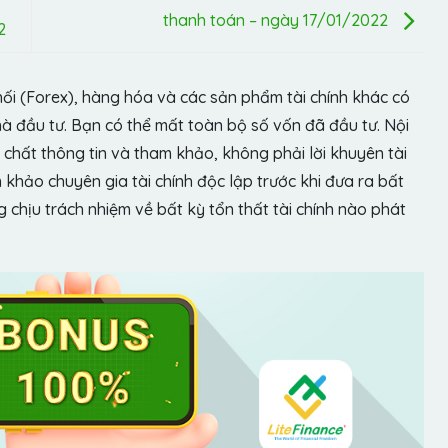
thanh toán – ngày 17/01/2022
2
hối (Forex), hàng hóa và các sản phẩm tài chính khác có
hà đầu tư. Bạn có thể mất toàn bộ số vốn đã đầu tư. Nội
chất thông tin và tham khảo, không phải lời khuyên tài
khảo chuyên gia tài chính độc lập trước khi đưa ra bất
chịu trách nhiệm về bất kỳ tổn thất tài chính nào phát