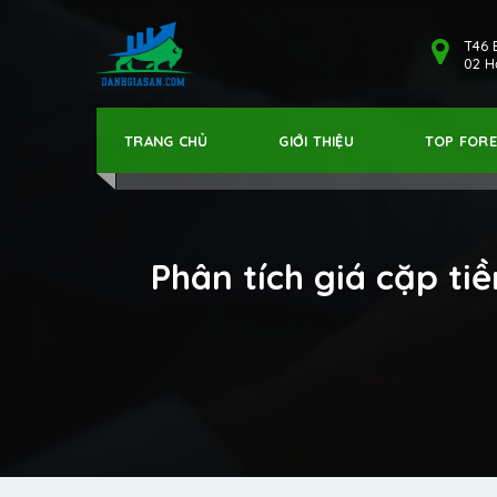
T46 
02 Hả
TRANG CHỦ
GIỚI THIỆU
TOP FOR
Phân tích giá cặp ti