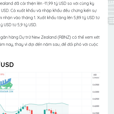
land đã cải thiện lên -11,99 tỷ USD so với cùng kỳ
ỷ USD. Cả xuất khẩu và nhập khẩu đều chứng kiến ​​sự
 nhận vào tháng 1. Xuất khẩu tăng lên 5,89 tỷ USD từ
tỷ USD từ 5,9 tỷ USD.
Ngân hàng Dự trữ New Zealand (RBNZ) có thể xem xét
năm nay, thay vì đợi đến năm sau, để đối phó với cuộc
/USD