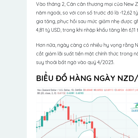
Vào tháng 2, Cán cân thương mại của New Zea
năm ngoái, so với con số trước đó là -12,62 t
gia tăng, phục hồi sau mức giảm nhẹ được ghi
4,81 tỷ USD, trong khi nhập khẩu tăng lên 6,11 
Hơn nữa, ngày càng có nhiều hy vọng rằng 
cắt giảm lãi suất tiền mặt chính thức trong 
suy thoái bất ngờ vào quý 4/2023.
BIỂU ĐỒ HÀNG NGÀY NZD