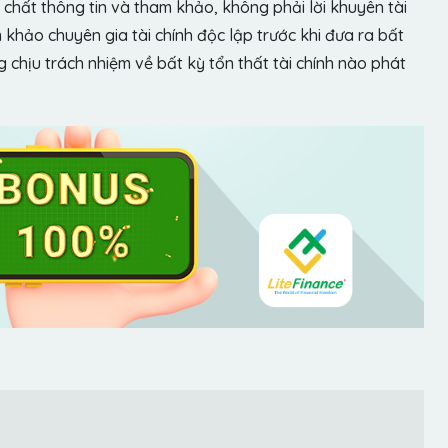
chất thông tin và tham khảo, không phải lời khuyên tài
khảo chuyên gia tài chính độc lập trước khi đưa ra bất
chịu trách nhiệm về bất kỳ tổn thất tài chính nào phát