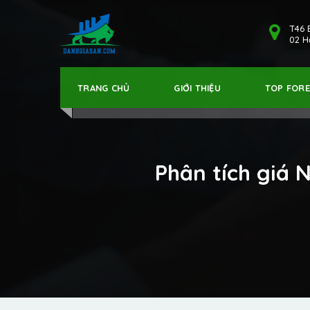
T46 
02 Hả
TRANG CHỦ
GIỚI THIỆU
TOP FOR
Phân tích giá 