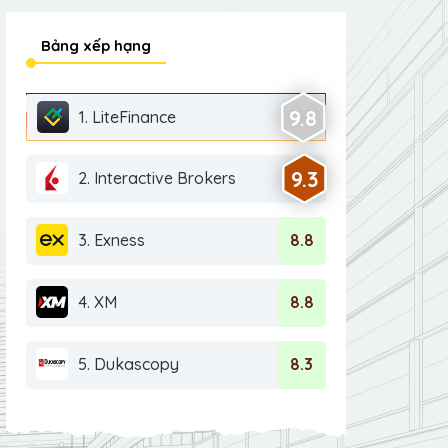
Bảng xếp hạng
9.8
1. LiteFinance
9.3
2. Interactive Brokers
3. Exness
8.8
4. XM
8.8
5. Dukascopy
8.3