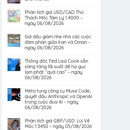
Phân tích giá USD/CAD Thử
Thách Mốc Tâm Lý 1.4000 –
ngày 06/08/2026
Giá dầu giảm nhẹ nhờ các cuộc
đàm phán giữa Iran và Oman –
ngày 06/08/2026
Thống đốc Fed Lisa Cook sẵn
sàng tăng lãi suất để hạ gục
lạm phát “quá cao” – ngày
06/08/2026
Meta tung công cụ Muse Code,
quyết đấu Anthropic và OpenAI
trong cuộc đua AI – ngày
06/08/2026
Phân tích giá GBP/USD: Lùi Về
Mốc 1.3450 – ngày 05/08/2026