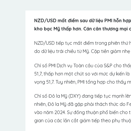
NZD/USD mất điểm sau dữ liệu PMI hỗn hợp t
kho bạc Mỹ thấp hơn. Cán cân thương mại c
NZD/USD tiếp tục mất điểm trong phiên thứ h
do dữ liệu trái chiều từ Mỹ. Cặp tiền giảm n
Chỉ số PMI Dịch vụ Toàn cầu của S&P cho thấ
51,7, thấp hơn một chút so với mức dự kiến ​​là
vọng 51,7. Tuy nhiên, PMI tổng hợp cho thấy 
Chỉ số Đô la Mỹ (DXY) đang tiếp tục mạnh lên
nhiên, Đô la Mỹ đã gặp phải thách thức do Fe
vào năm 2024. Sự đồng thuận phổ biến cho th
gian của các lần cắt giảm tiếp theo phụ thuộ