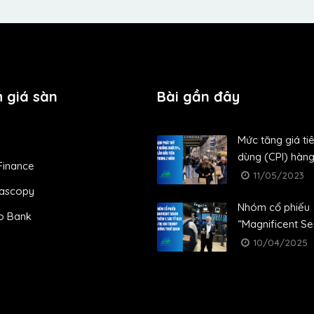
 giá sàn
Bài gần đây
Mức tăng giá ti
dùng (CPI) hàng.
Finance
11/05/2023
ascopy
Nhóm cổ phiếu
o Bank
“Magnificent Se.
10/04/2025