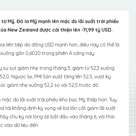
ừ Mỹ. Đô la Mỹ mạnh lên mặc dù lãi suất trái phiếu
ủa New Zealand được cải thiện lên -11,99 tỷ USD.
ai liên tiếp do đồng USD mạnh hơn, điều này có thể là
hẹ xuống gần 0,6020 trong phiên Á sáng nay.
y sự sụt giảm nhẹ trong tháng 3, giảm từ 52,3 xuống
 52,0. Ngược lại, PMI Sản xuất tăng lên 52,5, vượt kỳ
mức giảm nhẹ xuống 52,2 so với 52,5 trước đó.
 mặc dù lãi suất trái phiếu kho bạc Mỹ thấp hơn. Tuy
d tái khẳng định kỳ vọng về ba lần cắt giảm lãi suất
ấy chu kỳ nới lỏng sẽ bắt đầu vào tháng 6, với thời
c vào dữ liệu đến.