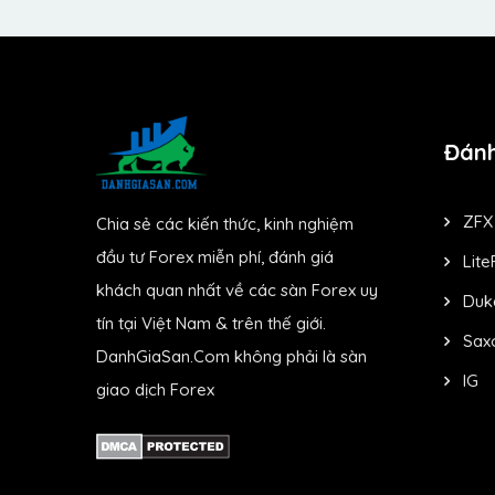
Đánh
ZFX
Chia sẻ các kiến thức, kinh nghiệm
đầu tư Forex miễn phí, đánh giá
Lite
khách quan nhất về các sàn Forex uy
Duk
tín tại Việt Nam & trên thế giới.
Sax
DanhGiaSan.Com không phải là sàn
IG
giao dịch Forex