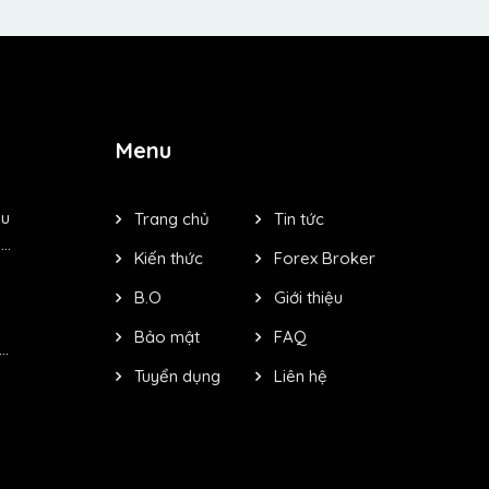
Menu
êu
Trang chủ
Tin tức
..
Kiến thức
Forex Broker
B.O
Giới thiệu
Bảo mật
FAQ
..
Tuyển dụng
Liên hệ