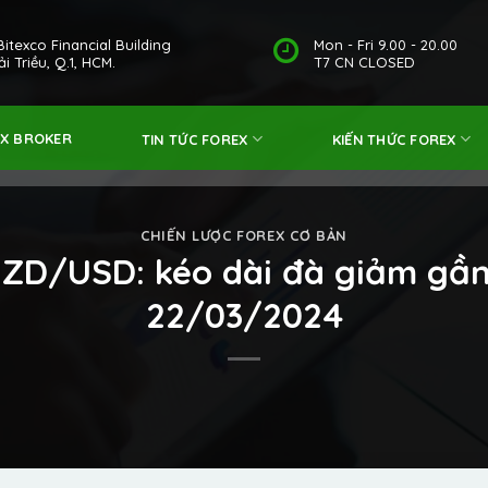
Bitexco Financial Building
Mon - Fri 9.00 - 20.00
i Triều, Q.1, HCM.
T7 CN CLOSED
EX BROKER
TIN TỨC FOREX
KIẾN THỨC FOREX
CHIẾN LƯỢC FOREX CƠ BẢN
NZD/USD: kéo dài đà giảm gầ
22/03/2024