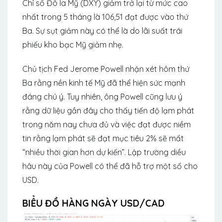
Chỉ số Đô la Mỹ (DXY) giảm trở lại từ mức cao
nhất trong 5 tháng là 106,51 đạt được vào thứ
Ba. Sự sụt giảm này có thể là do lãi suất trái
phiếu kho bạc Mỹ giảm nhẹ.
Chủ tịch Fed Jerome Powell nhận xét hôm thứ
Ba rằng nền kinh tế Mỹ đã thể hiện sức mạnh
đáng chú ý. Tuy nhiên, ông Powell cũng lưu ý
rằng dữ liệu gần đây cho thấy tiến độ lạm phát
trong năm nay chưa đủ và việc đạt được niềm
tin rằng lạm phát sẽ đạt mục tiêu 2% sẽ mất
“nhiều thời gian hơn dự kiến”. Lập trường diều
hâu này của Powell có thể đã hỗ trợ một số cho
USD.
BIỂU ĐỒ HÀNG NGÀY USD/CAD