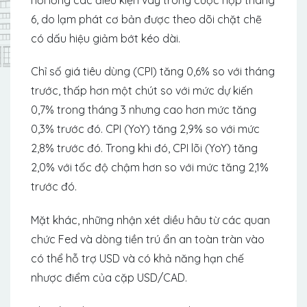
6, do lạm phát cơ bản được theo dõi chặt chẽ
có dấu hiệu giảm bớt kéo dài.
Chỉ số giá tiêu dùng (CPI) tăng 0,6% so với tháng
trước, thấp hơn một chút so với mức dự kiến ​​
0,7% trong tháng 3 nhưng cao hơn mức tăng
0,3% trước đó. CPI (YoY) tăng 2,9% so với mức
2,8% trước đó. Trong khi đó, CPI lõi (YoY) tăng
2,0% với tốc độ chậm hơn so với mức tăng 2,1%
trước đó.
Mặt khác, những nhận xét diều hâu từ các quan
chức Fed và dòng tiền trú ẩn an toàn tràn vào
có thể hỗ trợ USD và có khả năng hạn chế
nhược điểm của cặp USD/CAD.