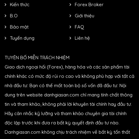
Kiến thức
Forex Broker
B.O
Giới thiệu
Bảo mật
FAQ
Tuyển dụng
Liên hệ
TUYÊN BỐ MIỄN TRÁCH NHIỆM
Giao dịch ngoại hối (Forex), hàng hóa và các sản phẩm tài
chính khác có mức độ rủi ro cao và không phù hợp với tất cả
nhà đầu tư. Bạn có thể mất toàn bộ số vốn đã đầu tư. Nội
dung trên website danhgiasan.com chỉ mang tính chất thông
tin và tham khảo, không phải lời khuyên tài chính hay đầu tư.
Hãy cân nhắc kỹ lưỡng và tham khảo chuyên gia tài chính
độc lập trước khi đưa ra bất kỳ quyết định đầu tư nào.
Danhgiasan.com không chịu trách nhiệm về bất kỳ tổn thất