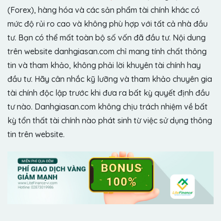
(Forex), hàng hóa và các sản phẩm tài chính khác có
mức độ rủi ro cao và không phù hợp với tất cả nhà đầu
tư. Bạn có thể mất toàn bộ số vốn đã đầu tư. Nội dung
trên website danhgiasan.com chỉ mang tính chất thông
tin và tham khảo, không phải lời khuyên tài chính hay
đầu tư. Hãy cân nhắc kỹ lưỡng và tham khảo chuyên gia
tài chính độc lập trước khi đưa ra bất kỳ quyết định đầu
tư nào. Danhgiasan.com không chịu trách nhiệm về bất
kỳ tổn thất tài chính nào phát sinh từ việc sử dụng thông
tin trên website.