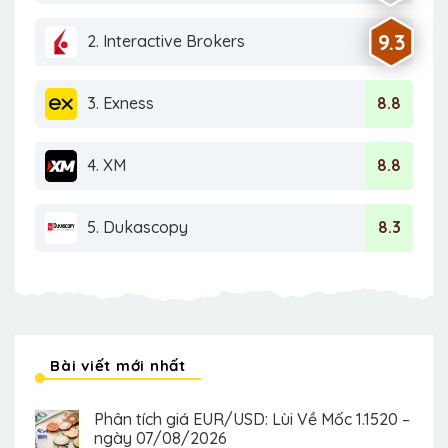
9.3
2. Interactive Brokers
3. Exness
8.8
4. XM
8.8
5. Dukascopy
8.3
Bài viết mới nhất
Phân tích giá EUR/USD: Lùi Về Mốc 1.1520 –
ngày 07/08/2026