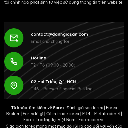
tài chính nào phát sinh từ việc sử dụng thông tin trên website.
contact@danhgiasan.com
Email cho chúng tôi
Hotline
T2 - T6 (09:00 - 20:00)
02 Hải Triều, Q.1, HCM
T.46 – Bitexco Financial Building
Từ khóa tìm kiếm về Forex
:
Đánh giá sàn forex
|
Forex
Broker
|
Forex là gì
|
Cách trade forex
|
MT4 - Metatrader 4
|
Forex Trading tại Việt Nam
|
Forex.com.vn
Giao dịch forex mang một mức độ rủi ro cao đối với vốn của