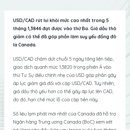
USD/CAD rút lui khỏi mức cao nhất trong 5
tháng 1,3846 đạt được vào thứ Ba. Giá dầu thô
giảm có thể đã góp phần làm suy yếu đồng đô
la Canada.
USD/CAD chấm dứt chuỗi 5 ngày tăng liên tiếp,
giao dịch quanh mức 1,3820 trong phiên Á vào
thứ Tư. Sự điều chỉnh nhẹ của USD góp phần gây
áp lực giảm giá đối với cặp USD/CAD. Tuy nhiên,
giá dầu thô yếu hơn có thể gây áp lực lên CAD,
do đó, hạn chế mức lỗ của cặp tiền này.
Số liệu lạm phát mới nhất của Canada đã hỗ trợ
Ngân hàng Trung ương Canada (BoC) xem xét
nới lỏng các điều kiện vay trong cuộc họp tháng