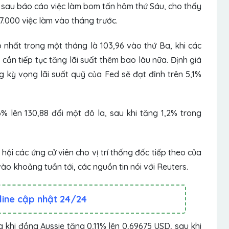
sau báo cáo việc làm bom tấn hôm thứ Sáu, cho thấy
.000 việc làm vào tháng trước.
 nhất trong một tháng là 103,96 vào thứ Ba, khi các
cần tiếp tục tăng lãi suất thêm bao lâu nữa. Định giá
g kỳ vọng lãi suất quỹ của Fed sẽ đạt đỉnh trên 5,1%
 lên 130,88 đổi một đô la, sau khi tăng 1,2% trong
ội các ứng cử viên cho vị trí thống đốc tiếp theo của
 khoảng tuần tới, các nguồn tin nói với Reuters.
line cập nhật 24/24
g khi đồng
Aussie
tăng 0,11% lên 0,69675 USD, sau khi