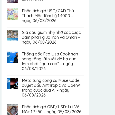
Phân tích giá USD/CAD Thử
Thách Mốc Tâm Lý 1.4000 –
ngày 06/08/2026
Giá dầu giảm nhẹ nhờ các cuộc
đàm phán giữa Iran và Oman –
ngày 06/08/2026
Thống đốc Fed Lisa Cook sẵn
sàng tăng lãi suất để hạ gục
lạm phát “quá cao” – ngày
06/08/2026
Meta tung công cụ Muse Code,
quyết đấu Anthropic và OpenAI
trong cuộc đua AI – ngày
06/08/2026
Phân tích giá GBP/USD: Lùi Về
Mốc 1.3450 – ngày 05/08/2026