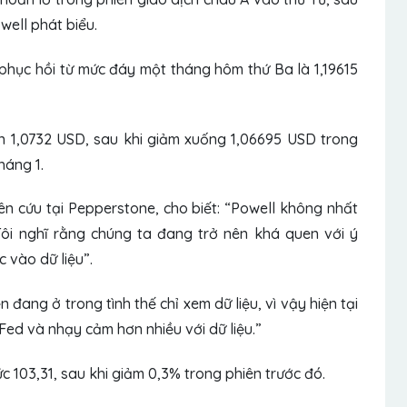
well phát biểu.
hục hồi từ mức đáy một tháng hôm thứ Ba là 1,19615
n 1,0732 USD, sau khi giảm xuống 1,06695 USD trong
háng 1.
n cứu tại Pepperstone, cho biết: “Powell không nhất
 Tôi nghĩ rằng chúng ta đang trở nên khá quen với ý
 vào dữ liệu”.
đang ở trong tình thế chỉ xem dữ liệu, vì vậy hiện tại
Fed và nhạy cảm hơn nhiều với dữ liệu.”
c 103,31, sau khi giảm 0,3% trong phiên trước đó.