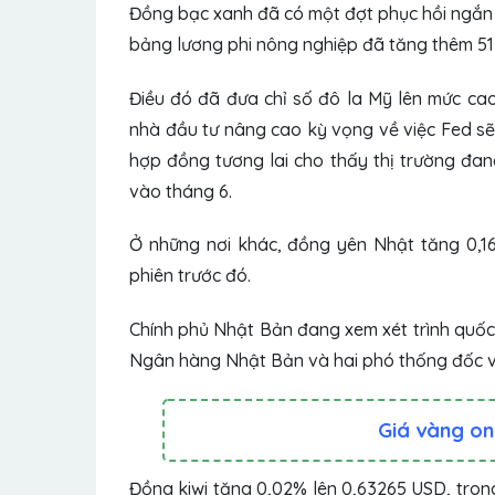
Đồng bạc xanh đã có một đợt phục hồi ngắn 
bảng lương phi nông nghiệp đã tăng thêm 517
Điều đó đã đưa chỉ số đô la Mỹ lên mức cao
nhà đầu tư nâng cao kỳ vọng về việc Fed sẽ 
hợp đồng tương lai cho thấy thị trường đan
vào tháng 6.
Ở những nơi khác, đồng yên Nhật tăng 0,16%
phiên trước đó.
Chính phủ Nhật Bản đang xem xét trình quốc h
Ngân hàng Nhật Bản và hai phó thống đốc vào
Giá vàng on
Đồng
kiwi
tăng 0,02% lên 0,63265 USD, tron