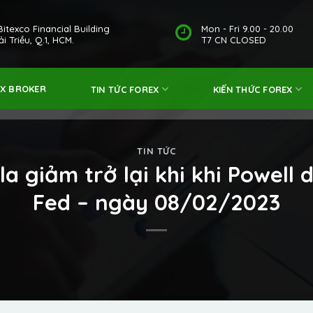
Bitexco Financial Building
Mon - Fri 9.00 - 20.00
i Triều, Q.1, HCM.
T7 CN CLOSED
EX BROKER
TIN TỨC FOREX
KIẾN THỨC FOREX
TIN TỨC
 giảm trở lại khi khi Powell 
Fed – ngày 08/02/2023