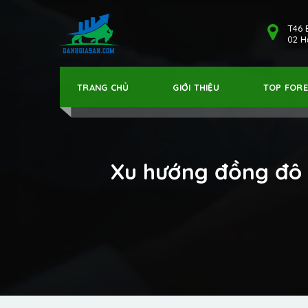
T46 
02 Hả
TRANG CHỦ
GIỚI THIỆU
TOP FOR
Xu hướng đồng đô la