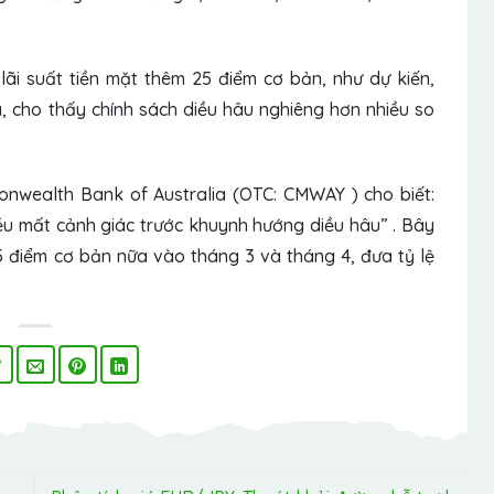
i suất tiền mặt thêm 25 điểm cơ bản, như dự kiến,
, cho thấy chính sách diều hâu nghiêng hơn nhiều so
mmonwealth Bank of Australia (OTC: CMWAY
) cho biết:
ều mất cảnh giác trước khuynh hướng diều hâu” . Bây
g 25 điểm cơ bản nữa vào tháng 3 và tháng 4, đưa tỷ lệ