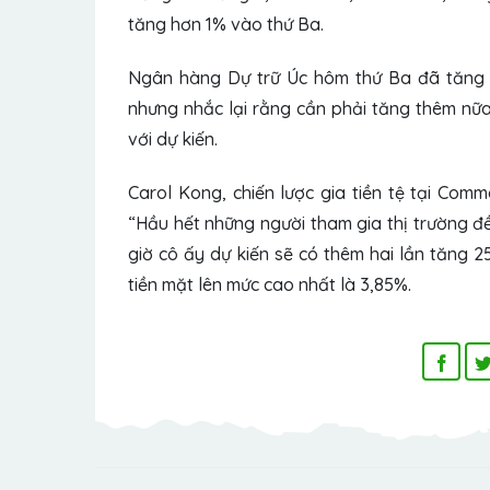
tăng hơn 1% vào thứ Ba.
Ngân hàng Dự trữ Úc hôm thứ Ba đã tăng lã
nhưng nhắc lại rằng cần phải tăng thêm nữa
với dự kiến.
Carol Kong, chiến lược gia tiền tệ tại Co
“Hầu hết những người tham gia thị trường đ
giờ cô ấy dự kiến ​​​​sẽ có thêm hai lần tăn
tiền mặt lên mức cao nhất là 3,85%.