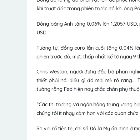
khi trượt dốc trong phiên trước đó khi ông Po
Đồng bảng Anh tăng 0,06% lên 1,2057 USD, p
USD.
Tương tự, đồng euro lần cuối tăng 0,04% lê
phiên trước đó, mức thấp nhất kể từ ngày 9 t
Chris Weston, người đứng đầu bộ phận nghiê
thiết phải nói điều gì đó mới mẻ rõ ràng….
tưởng rằng Fed hiện nay chắc chắn phụ thuộc
“Các thị trường và ngân hàng trung ương hiện 
chúng tôi ít nhạy cảm hơn với các quan chức 
So với rổ tiền tệ,
chỉ số Đô la Mỹ
ổn định ở mứ