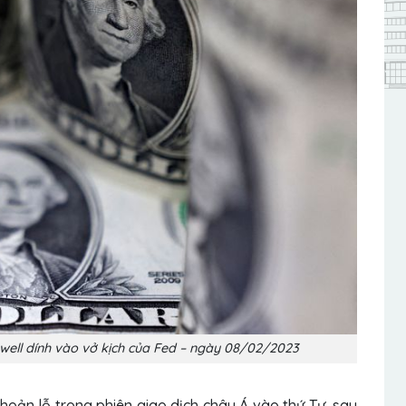
owell dính vào vở kịch của Fed – ngày 08/02/2023
hoản lỗ trong phiên giao dịch châu Á vào thứ Tư, sau