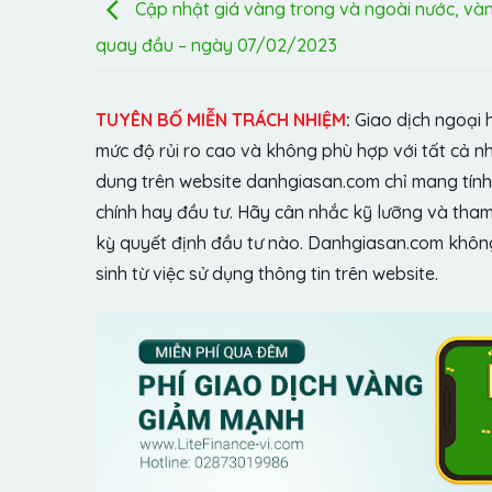
Cập nhật giá vàng trong và ngoài nước, và
quay đầu – ngày 07/02/2023
TUYÊN BỐ MIỄN TRÁCH NHIỆM
:
Giao dịch ngoại 
mức độ rủi ro cao và không phù hợp với tất cả n
dung trên website danhgiasan.com chỉ mang tính 
chính hay đầu tư. Hãy cân nhắc kỹ lưỡng và tham 
kỳ quyết định đầu tư nào. Danhgiasan.com không 
sinh từ việc sử dụng thông tin trên website.