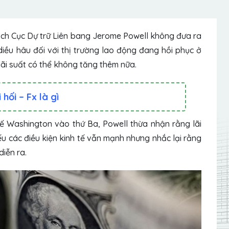
tịch Cục Dự trữ Liên bang Jerome Powell không đưa ra
ều hâu đối với thị trường lao động đang hồi phục ở
lãi suất có thể không tăng thêm nữa.
hối – Fx là gì
tế Washington vào thứ Ba, Powell thừa nhận rằng lãi
nếu các điều kiện kinh tế vẫn mạnh nhưng nhắc lại rằng
iễn ra.