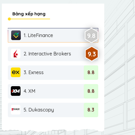
Bảng xếp hạng
9.8
1. LiteFinance
9.3
2. Interactive Brokers
3. Exness
8.8
4. XM
8.8
5. Dukascopy
8.3