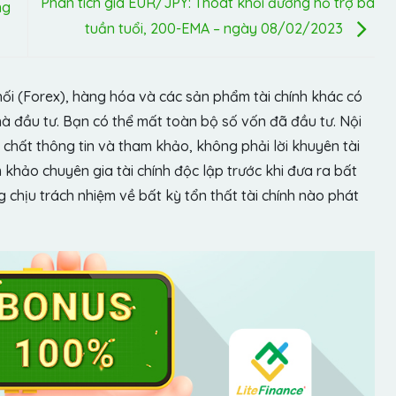
Phân tích giá EUR/JPY: Thoát khỏi đường hỗ trợ ba
ng
tuần tuổi, 200-EMA – ngày 08/02/2023
hối (Forex), hàng hóa và các sản phẩm tài chính khác có
hà đầu tư. Bạn có thể mất toàn bộ số vốn đã đầu tư. Nội
chất thông tin và tham khảo, không phải lời khuyên tài
khảo chuyên gia tài chính độc lập trước khi đưa ra bất
chịu trách nhiệm về bất kỳ tổn thất tài chính nào phát