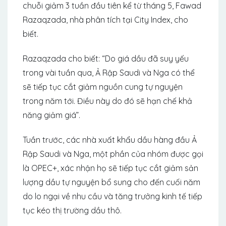
chuỗi giảm 3 tuần đầu tiên kể từ tháng 5, Fawad
Razaqzada, nhà phân tích tại City Index, cho
biết.
Razaqzada cho biết: “Do giá dầu đã suy yếu
trong vài tuần qua, Ả Rập Saudi và Nga có thể
sẽ tiếp tục cắt giảm nguồn cung tự nguyện
trong năm tới. Điều này do đó sẽ hạn chế khả
năng giảm giá”.
Tuần trước, các nhà xuất khẩu dầu hàng đầu Ả
Rập Saudi và Nga, một phần của nhóm được gọi
là OPEC+, xác nhận họ sẽ tiếp tục cắt giảm sản
lượng dầu tự nguyện bổ sung cho đến cuối năm
do lo ngại về nhu cầu và tăng trưởng kinh tế tiếp
tục kéo thị trường dầu thô.