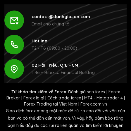
contact@danhgiasan.com
Email cho chúng tôi
Hotline
T2 - T6 (09:00 - 20:00)
02 Hải Triều, Q.1, HCM
T.46 – Bitexco Financial Building
Từ khóa tìm kiếm về Forex
:
Đánh giá sàn forex
|
Forex
Broker
|
Forex là gì
|
Cách trade forex
|
MT4 - Metatrader 4
|
Forex Trading tại Việt Nam
|
Forex.com.vn
Giao dịch forex mang một mức độ rủi ro cao đối với vốn của
bạn và có thể dẫn đến mất vốn. Vì vậy, hãy đảm bảo rằng
bạn hiểu đầy đủ các rủi ro liên quan và tìm kiếm lời khuyên