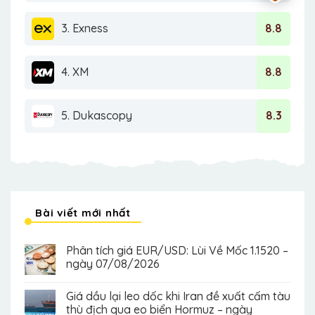
3. Exness
8.8
4. XM
8.8
5. Dukascopy
8.3
Bài viết mới nhất
Phân tích giá EUR/USD: Lùi Về Mốc 1.1520 –
ngày 07/08/2026
Giá dầu lại leo dốc khi Iran đề xuất cấm tàu
thù địch qua eo biển Hormuz – ngày