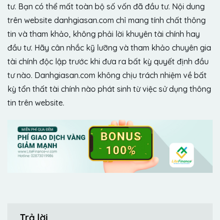
tư. Bạn có thể mất toàn bộ số vốn đã đầu tư. Nội dung
trên website danhgiasan.com chỉ mang tính chất thông
tin và tham khảo, không phải lời khuyên tài chính hay
đầu tư. Hãy cân nhắc kỹ lưỡng và tham khảo chuyên gia
tài chính độc lập trước khi đưa ra bất kỳ quyết định đầu
tư nào. Danhgiasan.com không chịu trách nhiệm về bất
kỳ tổn thất tài chính nào phát sinh từ việc sử dụng thông
tin trên website.
Trả lời