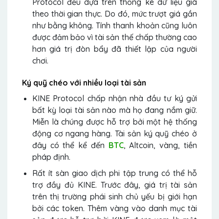
Protocol đều dựa trên thống kê dữ liệu giá
theo thời gian thực. Do đó, mức trượt giá gần
như bằng không. Tính thanh khoản cũng luôn
được đảm bảo vì tài sản thế chấp thường cao
hơn giá trị đòn bẩy đã thiết lập của người
chơi.
Ký quỹ chéo với nhiều loại tài sản
KINE Protocol chấp nhận nhà đầu tư ký gửi
bất kỳ loại tài sản nào mà họ đang nắm giữ.
Miễn là chúng được hỗ trợ bởi một hệ thống
động cơ ngang hàng. Tài sản ký quỹ chéo ở
đây có thể kể đến
BTC
, Altcoin, vàng, tiền
pháp định.
Rất ít sàn giao dịch phi tập trung có thể hỗ
trợ đầy đủ KINE. Trước đây, giá trị tài sản
trên thị trường phái sinh chủ yếu bị giới hạn
bởi các token. Thêm vàng vào danh mục tài