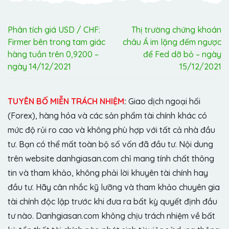
Phân tích giá USD / CHF:
Thị trường chứng khoán
Firmer bên trong tam giác
châu Á im lặng đếm ngược
hàng tuần trên 0,9200 –
để Fed dỡ bỏ – ngày
ngày 14/12/2021
15/12/2021
TUYÊN BỐ MIỄN TRÁCH NHIỆM
:
Giao dịch ngoại hối
(Forex), hàng hóa và các sản phẩm tài chính khác có
mức độ rủi ro cao và không phù hợp với tất cả nhà đầu
tư. Bạn có thể mất toàn bộ số vốn đã đầu tư. Nội dung
trên website danhgiasan.com chỉ mang tính chất thông
tin và tham khảo, không phải lời khuyên tài chính hay
đầu tư. Hãy cân nhắc kỹ lưỡng và tham khảo chuyên gia
tài chính độc lập trước khi đưa ra bất kỳ quyết định đầu
tư nào. Danhgiasan.com không chịu trách nhiệm về bất