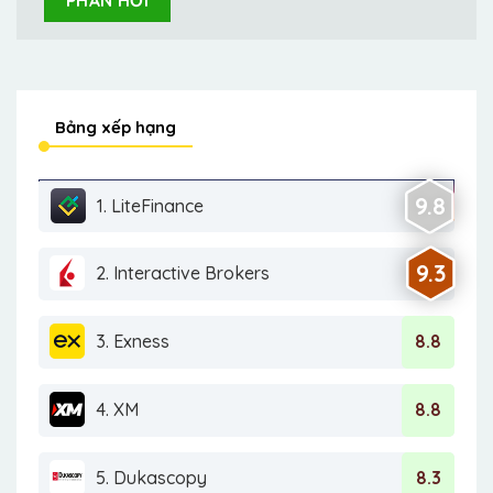
Bảng xếp hạng
9.8
1. LiteFinance
9.3
2. Interactive Brokers
3. Exness
8.8
4. XM
8.8
5. Dukascopy
8.3