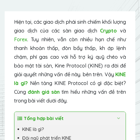
Hiện tại, các giao dịch phái sinh chiếm khối lượng
giao dịch của các sàn giao dịch
Crypto
và
Forex
. Tuy nhiên, vẫn còn nhiều hạn chế như
thanh khoản thấp, đòn bẩy thấp, kh ớp lệnh
chậm, phí gas cao với hỗ trợ ký quỹ chéo và
bảo mật tài sản, Kine Protocol (KINE) ra đời để
giải quyết những vấn đề này. bên trên. Vậy
KINE
là gì?
Nền tảng KINE Protocol có gì đặc biệt?
Cùng
đánh giá sàn
tìm hiểu những vấn đề trên
trong bài viết dưới đây.
Tổng hợp bài viết
KINE là gì?
Đội ngũ phát triển KINE