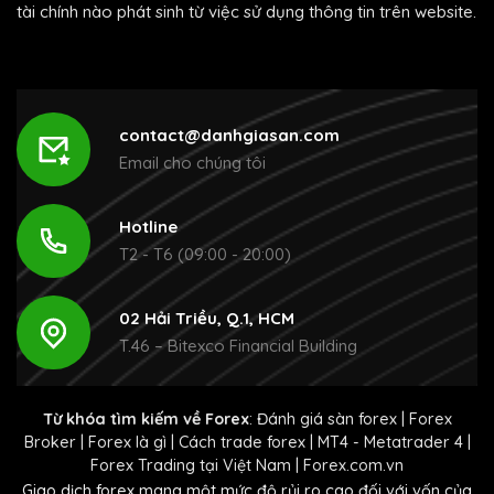
tài chính nào phát sinh từ việc sử dụng thông tin trên website.
contact@danhgiasan.com
Email cho chúng tôi
Hotline
T2 - T6 (09:00 - 20:00)
02 Hải Triều, Q.1, HCM
T.46 – Bitexco Financial Building
Từ khóa tìm kiếm về Forex
:
Đánh giá sàn forex
|
Forex
Broker
|
Forex là gì
|
Cách trade forex
|
MT4 - Metatrader 4
|
Forex Trading tại Việt Nam
|
Forex.com.vn
Giao dịch forex mang một mức độ rủi ro cao đối với vốn của