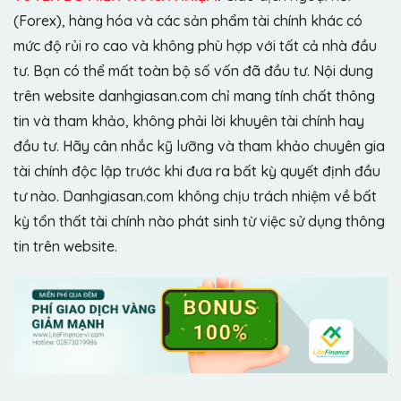
(Forex), hàng hóa và các sản phẩm tài chính khác có
mức độ rủi ro cao và không phù hợp với tất cả nhà đầu
tư. Bạn có thể mất toàn bộ số vốn đã đầu tư. Nội dung
trên website danhgiasan.com chỉ mang tính chất thông
tin và tham khảo, không phải lời khuyên tài chính hay
đầu tư. Hãy cân nhắc kỹ lưỡng và tham khảo chuyên gia
tài chính độc lập trước khi đưa ra bất kỳ quyết định đầu
tư nào. Danhgiasan.com không chịu trách nhiệm về bất
kỳ tổn thất tài chính nào phát sinh từ việc sử dụng thông
tin trên website.