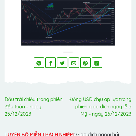
Dầu trái chiều trong phiên
Đồng USD chịu áp lực trong
đầu tuần – ngày
phiên giao dịch ngày lễ ở
25/12/2023
Mỹ – ngày 26/12/2023
TUYÊN BỐ MIỄN TRÁCH NHIỆM
:
Giao dịch ngoại hối