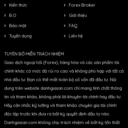
Kiến thức
Forex Broker
B.O
Giới thiệu
Bảo mật
FAQ
Tuyển dụng
Liên hệ
TUYÊN BỐ MIỄN TRÁCH NHIỆM
Giao dịch ngoại hối (Forex), hàng hóa và các sản phẩm tài
chính khác có mức độ rủi ro cao và không phù hợp với tất cả
nhà đầu tư. Bạn có thể mất toàn bộ số vốn đã đầu tư. Nội
dung trên website danhgiasan.com chỉ mang tính chất thông
tin và tham khảo, không phải lời khuyên tài chính hay đầu tư.
Hãy cân nhắc kỹ lưỡng và tham khảo chuyên gia tài chính
độc lập trước khi đưa ra bất kỳ quyết định đầu tư nào.
Danhgiasan.com không chịu trách nhiệm về bất kỳ tổn thất