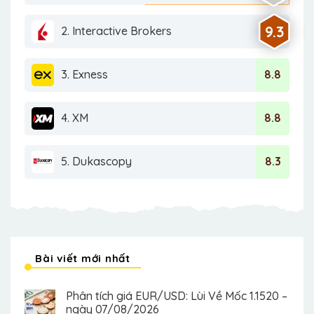
9.3
2. Interactive Brokers
3. Exness
8.8
4. XM
8.8
5. Dukascopy
8.3
Bài viết mới nhất
Phân tích giá EUR/USD: Lùi Về Mốc 1.1520 –
ngày 07/08/2026