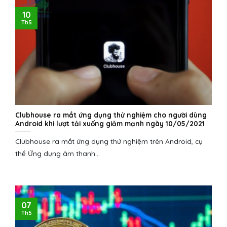
10
Th5
Clubhouse ra mắt ứng dụng thử nghiệm cho người dùng
Android khi lượt tải xuống giảm mạnh ngày 10/05/2021
Clubhouse ra mắt ứng dụng thử nghiệm trên Android, cụ
thể Ứng dụng âm thanh...
07
Th5