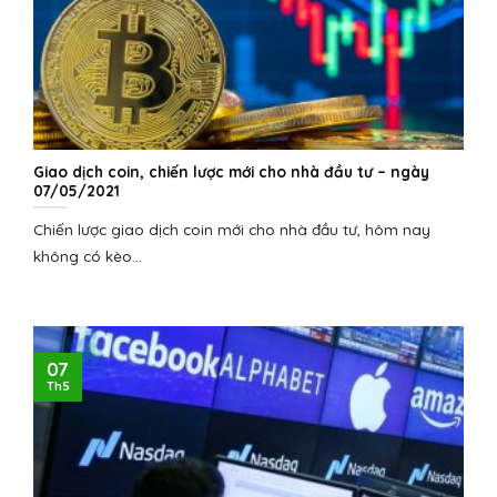
Giao dịch coin, chiến lược mới cho nhà đầu tư – ngày
07/05/2021
Chiến lược giao dịch coin mới cho nhà đầu tư, hôm nay
không có kèo...
07
Th5