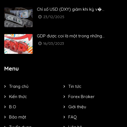
Chỉ số USD (DXY) giảm khi kỳ v�...
23/12/2025
GDP được coi là một trong những...
16/03/2023
Menu
Trang chủ
Tin tức
Kiến thức
Forex Broker
B.O
Giới thiệu
Bảo mật
FAQ