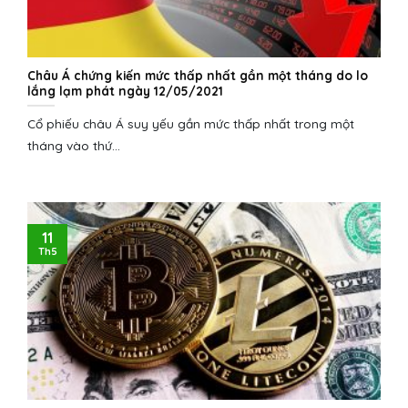
Châu Á chứng kiến ​​mức thấp nhất gần một tháng do lo
lắng lạm phát ngày 12/05/2021
Cổ phiếu châu Á suy yếu gần mức thấp nhất trong một
tháng vào thứ...
11
Th5