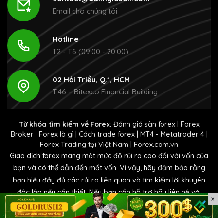
Email cho chúng tôi
Hotline
T2 - T6 (09:00 - 20:00)
02 Hải Triều, Q.1, HCM
T.46 – Bitexco Financial Building
Từ khóa tìm kiếm về Forex
:
Đánh giá sàn forex
|
Forex
Broker
|
Forex là gì
|
Cách trade forex
|
MT4 - Metatrader 4
|
Forex Trading tại Việt Nam
|
Forex.com.vn
Giao dịch forex mang một mức độ rủi ro cao đối với vốn của
bạn và có thể dẫn đến mất vốn. Vì vậy, hãy đảm bảo rằng
bạn hiểu đầy đủ các rủi ro liên quan và tìm kiếm lời khuyên
độc lập nếu cần thiết. Nếu bạn cần hỗ trợ hãy liên hệ với
X
chúng tôi tại
contact@danhgiasan.com.