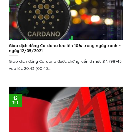
Giao dịch đồng Cardano leo lên 10% trong ngày xanh –
ngày 12/05/2021
Giao dịch đồng Cardano được chứng kiến ở mức $ 1,798745
vào lúc 20:43 (00:43...
12
Th5